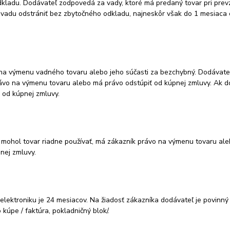
dkladu. Dodávateľ zodpovedá za vady, ktoré má predaný tovar pri pre
vadu odstrániť bez zbytočného odkladu, najneskôr však do 1 mesiaca o
 na výmenu vadného tovaru alebo jeho súčasti za bezchybný. Dodávate
rávo na výmenu tovaru alebo má právo odstúpiť od kúpnej zmluvy. Ak d
 od kúpnej zmluvy.
y mohol tovar riadne používať, má zákazník právo na výmenu tovaru aleb
nej zmluvy.
, elektroniku je 24 mesiacov. Na žiadosť zákazníka dodávateľ je povinn
kúpe / faktúra, pokladničný blok/.