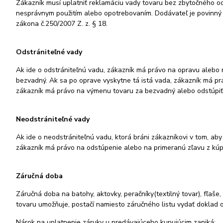
Zákazník musí uplatniť reklamáciu vady tovaru bez zbytočného o
nesprávnym použitím alebo opotrebovaním. Dodávateľ je povinný 
zákona č.250/2007 Z. z. § 18.
Odstrániteľné vady
Ak ide o odstrániteľnú vadu, zákazník má právo na opravu alebo
bezvadný. Ak sa po oprave vyskytne tá istá vada, zákazník má p
zákazník má právo na výmenu tovaru za bezvadný alebo odstúpiť
Neodstrániteľné vady
Ak ide o neodstrániteľnú vadu, ktorá bráni zákazníkovi v tom, ab
zákazník má právo na odstúpenie alebo na primeranú zľavu z kúp
Záručná doba
Záručná doba na batohy, aktovky, peračníky(textilný tovar), fľaše
tovaru umožňuje, postačí namiesto záručného listu vydať doklad o 
Nárok na uplatnenie záruky u predávajúceho kupujúcim zaniká: