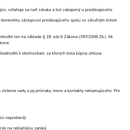
ajúci, vzťahuje sa naň záruka a bol zakúpený u predávajúceho.
právnenému zástupcovi predávajúceho spolu so záručným listom
etnutím len na základe § 18, ods.6 Zákona (397/2008 Zb.). Ak
ákona.
hliadnutím k okolnostiam, za ktorých bola kúpna zmluva
zistenia vady a jej príznaky, meno a kontakty reklamujúceho. Pre
úci nepreberá)
rok na reklamáciu zaniká.