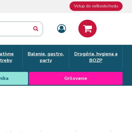
Vstup do veľkoobchodu
atívne
Balenie, gastro,
Drogéria, hygiena a
treby
party
BOZP
níka
Grilovanie