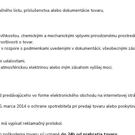
učného listu, príslušenstva alebo dokumentácie tovaru,
vlhkosťou, chemickými a mechanickými vplyvmi prirodzenému prostredi
tlivosti o tovar,
v rozpore s podmienkami uvedenými v dokumentácii, všeobecnými zás
i udalosťami,
atmosférickou elektrinou alebo iným zásahom vyššej moci,
d predávajúceho vo forme elektronického obchodu na internetovej str
. marca 2014 o ochrane spotrebiteľa pri predaji tovaru alebo poskyto
a má vypísať reklamačný protokol.
eho poškodenia tovaru sú uznané
do 24h od prebratia tovaru
.