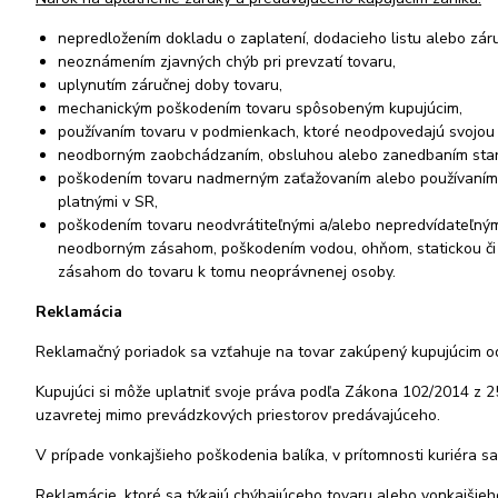
nepredložením dokladu o zaplatení, dodacieho listu alebo zár
neoznámením zjavných chýb pri prevzatí tovaru,
uplynutím záručnej doby tovaru,
mechanickým poškodením tovaru spôsobeným kupujúcim,
používaním tovaru v podmienkach, ktoré neodpovedajú svojou 
neodborným zaobchádzaním, obsluhou alebo zanedbaním staros
poškodením tovaru nadmerným zaťažovaním alebo používaním 
platnými v SR,
poškodením tovaru neodvrátiteľnými a/alebo nepredvídateľným
neodborným zásahom, poškodením vodou, ohňom, statickou či 
zásahom do tovaru k tomu neoprávnenej osoby.
Reklamácia
Reklamačný poriadok sa vzťahuje na tovar zakúpený kupujúcim o
Kupujúci si môže uplatniť svoje práva podľa Zákona 102/2014 z 25
uzavretej mimo prevádzkových priestorov predávajúceho.
V prípade vonkajšieho poškodenia balíka, v prítomnosti kuriéra s
Reklamácie, ktoré sa týkajú chýbajúceho tovaru alebo vonkajši