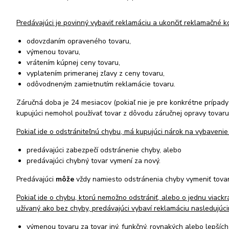
Predávajúci je povinný vybaviť reklamáciu a ukončiť reklamačné 
odovzdaním opraveného tovaru,
výmenou tovaru,
vrátením kúpnej ceny tovaru,
vyplatením primeranej zľavy z ceny tovaru,
odôvodneným zamietnutím reklamácie tovaru.
Záručná doba je 24 mesiacov (pokiaľ nie je pre konkrétne prípad
kupujúci nemohol používať tovar z dôvodu záručnej opravy tovaru
Pokiaľ ide o odstrániteľnú chybu, má kupujúci nárok na vybaveni
predávajúci zabezpečí odstránenie chyby, alebo
predávajúci chybný tovar vymení za nový.
Predávajúci
môže
vždy namiesto odstránenia chyby vymeniť tova
Pokiaľ ide o chybu, ktorú nemožno odstrániť, alebo o jednu viack
užívaný ako bez chyby, predávajúci vybaví reklamáciu nasledujú
výmenou tovaru za tovar iný, funkčný, rovnakých alebo lepšíc