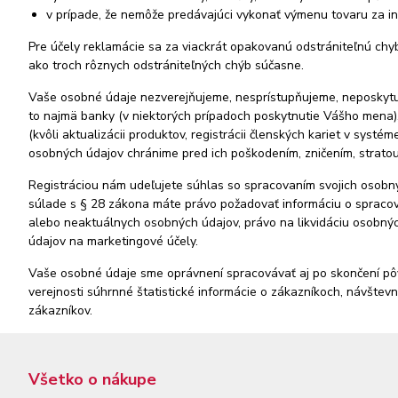
v prípade, že nemôže predávajúci vykonať výmenu tovaru za in
Pre účely reklamácie sa za viackrát opakovanú odstrániteľnú chyb
ako troch rôznych odstrániteľných chýb súčasne.
Vaše osobné údaje nezverejňujeme, nesprístupňujeme, neposkytuj
to najmä banky (v niektorých prípadoch poskytnutie Vášho mena),
(kvôli aktualizácii produktov, registrácii členských kariet v sys
osobných údajov chránime pred ich poškodením, zničením, stratou
Registráciou nám udeľujete súhlas so spracovaním svojich osobn
súlade s § 28 zákona máte právo požadovať informáciu o spraco
alebo neaktuálnych osobných údajov, právo na likvidáciu osobných
údajov na marketingové účely.
Vaše osobné údaje sme oprávnení spracovávať aj po skončení pôv
verejnosti súhrnné štatistické informácie o zákazníkoch, návštev
zákazníkov.
Všetko o nákupe