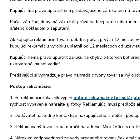
Kupujúci má právo uplatniť si u predávajúceho záruku len na tova
Počas záručnej doby má zákazník právo na bezplatné odstráneni
a/alebo dokladom o zaplatení.
Ak kupujúci reklamáciu tovaru uplatnil počas prvých 12 mesiacov
kupujúci reklamáciu výrobku uplatnil po 12 mesiacoch od uzavret
Kupujúci nemá právo uplatniť záruku na chyby, o ktorých bol pre
uzatvorená, musel vedieť.
Predávajúci si vyhradzuje právo nahradiť chybný tovar za iný ob
Postup reklamácie:
1. Pri reklamácii zákazník vyplní
online reklamačný formulár
ale
rýchlosť vybavenia nahrajte aj fotky. Reklamujúci musí predložiť 
2. Dodávateľ následne kontaktuje nakupujúceho, s ďalším postu
3. Reklamovaný tovar treba doručiť na adresu: Mira Office s.r.o.
4. Nárok zo zodpovednosti za vady predaného tovaru /reklamácia/