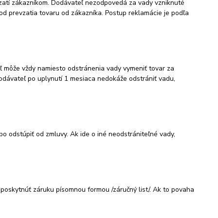
vzatí zákazníkom. Dodávateľ nezodpovedá za vady vzniknuté
d prevzatia tovaru od zákazníka. Postup reklamácie je podľa
ľ môže vždy namiesto odstránenia vady vymeniť tovar za
odávateľ po uplynutí 1 mesiaca nedokáže odstrániť vadu,
o odstúpiť od zmluvy. Ak ide o iné neodstrániteľné vady,
ý poskytnúť záruku písomnou formou /záručný list/. Ak to povaha