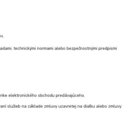
u,
adami, technickými normami alebo bezpečnostnými predpismi
ánke elektronického obchodu predávajúceho.
vaní služieb na základe zmluvy uzavretej na diaľku alebo zmluvy