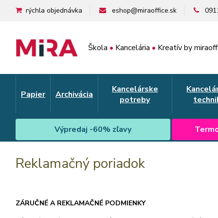
rýchla objednávka
eshop@miraoffice.sk
091
Škola
•
Kancelária
•
Kreatív by miraoff
Kancelárske
Kancelá
Papier
Archivácia
potreby
techni
Výpredaj -60% zľavy
Termo
Reklamačný poriadok
ZÁRUČNÉ A REKLAMAČNÉ PODMIENKY