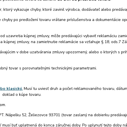
r, ktorý vykazuje chyby, ktoré zavinil výrobca, dodávateľ alebo predáv
e chyby po predložení tovaru vrátane príslušenstva a dokumentácie o
 od uzavretia kúpnej zmluvy, môže predávajúci vybaviť reklamáciu zami
ia kúpnej zmluvy, na zamietnutie reklamácie sa vzťahuje § 18, ods.7 Z
dávajúcim v dobe uzatvárania zmluvy upozornený, alebo o ktorých s pri
dobný tovar s porovnateľnými technickými parametrami.
bo klasický.
Musí tu uviesť druh a počet reklamovaného tovaru, dátum 
aj doklad o kúpe tovaru.
pom.
 KPT. Nápelku 52, Želiezovce 93701 (tovar zaslaný na dobierku predávaj
 musí byť uplatnená do konca záručnej doby. Po uplynutí tejto doby ná