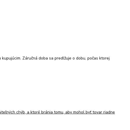
u kupujúcim. Záručná doba sa predlžuje o dobu, počas ktorej
iteľných chýb, a ktoré bránia tomu, aby mohol byť tovar riadne