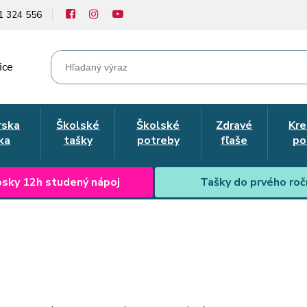
1 324 556
ice
rska
Školské
Školské
Zdravé
Kre
ka
tašky
potreby
fľaše
po
sky 12h studený nápoj
Tašky do prvého roč