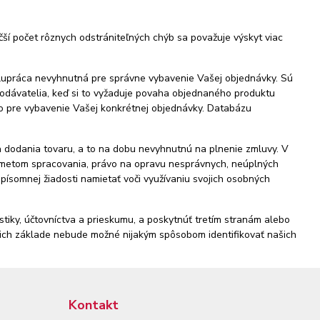
čší počet rôznych odstrániteľných chýb sa považuje výskyt viac
olupráca nevyhnutná pre správne vybavenie Vašej objednávky. Sú
 dodávatelia, keď si to vyžaduje povaha objednaného produktu
zovo pre vybavenie Vašej konkrétnej objednávky. Databázu
 dodania tovaru, a to na dobu nevyhnutnú na plnenie zmluvy. V
dmetom spracovania, právo na opravu nesprávnych, neúplných
písomnej žiadosti namietať voči využívaniu svojich osobných
iky, účtovníctva a prieskumu, a poskytnúť tretím stranám alebo
a ich základe nebude možné nijakým spôsobom identifikovať našich
Kontakt