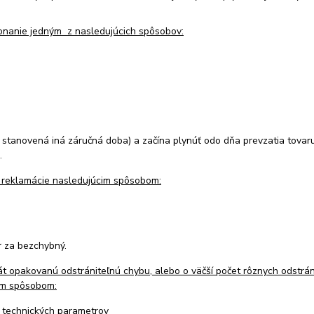
konanie jedným z nasledujúcich spôsobov:
y stanovená iná záručná doba) a začína plynúť odo dňa prevzatia tovar
.
e reklamácie nasledujúcim spôsobom:
r za bezchybný.
rát opakovanú odstrániteľnú chybu, alebo o väčší počet rôznych odstrán
cim spôsobom:
h technických parametrov