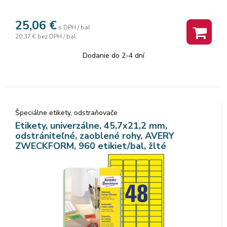
25,06
€
s DPH / bal
20,37 €
bez DPH / bal
Dodanie do 2-4 dní
Špeciálne etikety, odstraňovače
Etikety, univerzálne, 45,7x21,2 mm,
odstrániteľné, zaoblené rohy, AVERY
ZWECKFORM, 960 etikiet/bal, žlté