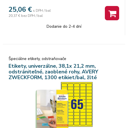
25,06
€
s DPH / bal
20,37 €
bez DPH / bal
Dodanie do 2-4 dní
Špeciálne etikety, odstraňovače
Etikety, univerzálne, 38,1x 21,2 mm,
odstrániteľné, zaoblené rohy, AVERY
ZWECKFORM, 1300 etikiet/bal, žlté