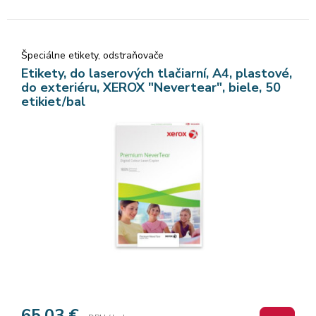
Špeciálne etikety, odstraňovače
Etikety, do laserových tlačiarní, A4, plastové,
do exteriéru, XEROX "Nevertear", biele, 50
etikiet/bal
65,03
€