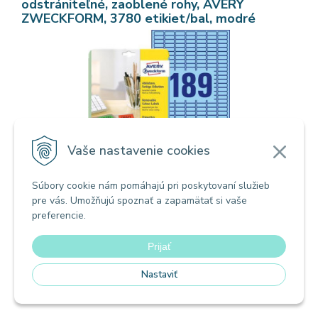
odstrániteľné, zaoblené rohy, AVERY
ZWECKFORM, 3780 etikiet/bal, modré
Vaše nastavenie cookies
Súbory cookie nám pomáhajú pri poskytovaní služieb
pre vás. Umožňujú spoznať a zapamätať si vaše
preferencie.
25,06
€
s DPH / bal
Prijať
20,37 €
bez DPH / bal
Nastaviť
Dodanie do 2-4 dní