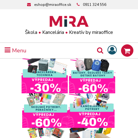
eshop@miraoffice.sk
0911 324 556
Škola
•
Kancelária
•
Kreatív by miraoffice
Menu