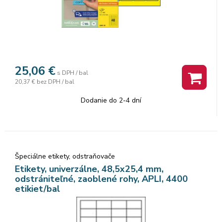
25,06
€
s DPH / bal
20,37 €
bez DPH / bal
Dodanie do 2-4 dní
Špeciálne etikety, odstraňovače
Etikety, univerzálne, 48,5x25,4 mm,
odstrániteľné, zaoblené rohy, APLI, 4400
etikiet/bal