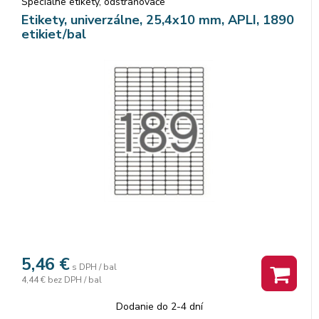
Špeciálne etikety, odstraňovače
Etikety, univerzálne, 25,4x10 mm, APLI, 1890
etikiet/bal
5,46
€
s DPH / bal
4,44 €
bez DPH / bal
Dodanie do 2-4 dní