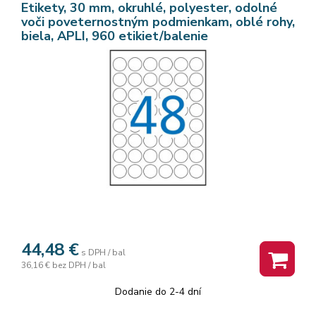
Etikety, 30 mm, okruhlé, polyester, odolné
voči poveternostným podmienkam, oblé rohy,
biela, APLI, 960 etikiet/balenie
44,48
€
s DPH / bal
36,16 €
bez DPH / bal
Dodanie do 2-4 dní