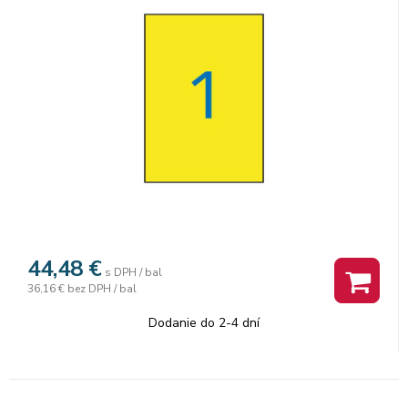
44,48
€
s DPH / bal
36,16 €
bez DPH / bal
Dodanie do 2-4 dní