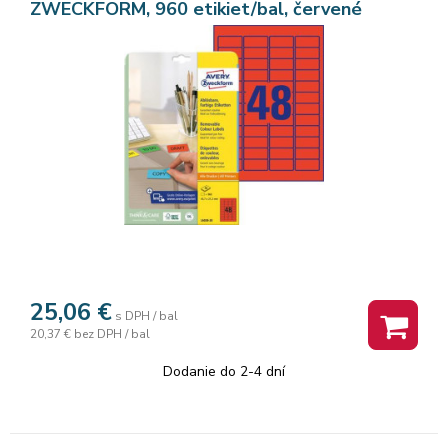
ZWECKFORM, 960 etikiet/bal, červené
25,06
€
s DPH / bal
20,37 €
bez DPH / bal
Dodanie do 2-4 dní