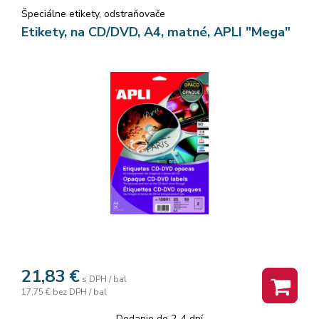
Špeciálne etikety, odstraňovače
Etikety, na CD/DVD, A4, matné, APLI "Mega"
21,83
€
s DPH / bal
17,75 €
bez DPH / bal
Dodanie do 2-4 dní