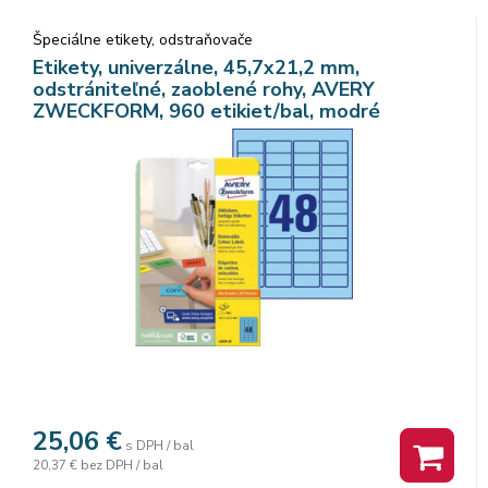
Špeciálne etikety, odstraňovače
Etikety, univerzálne, 45,7x21,2 mm,
odstrániteľné, zaoblené rohy, AVERY
ZWECKFORM, 960 etikiet/bal, modré
25,06
€
s DPH / bal
20,37 €
bez DPH / bal