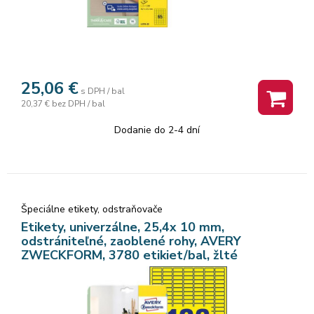
25,06
€
s DPH / bal
20,37 €
bez DPH / bal
Dodanie do 2-4 dní
Špeciálne etikety, odstraňovače
Etikety, univerzálne, 25,4x 10 mm,
odstrániteľné, zaoblené rohy, AVERY
ZWECKFORM, 3780 etikiet/bal, žlté