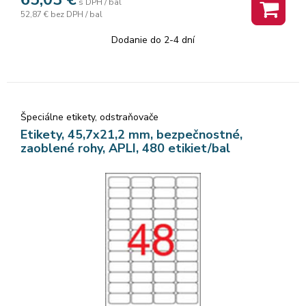
s DPH / bal
52,87 €
bez DPH / bal
Dodanie do 2-4 dní
Špeciálne etikety, odstraňovače
Etikety, 45,7x21,2 mm, bezpečnostné,
zaoblené rohy, APLI, 480 etikiet/bal