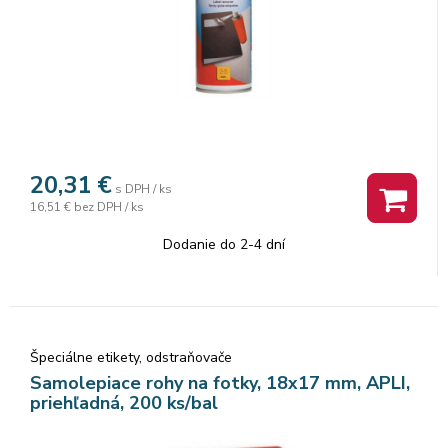
20,31
€
s DPH / ks
16,51 €
bez DPH / ks
Dodanie do 2-4 dní
Špeciálne etikety, odstraňovače
Samolepiace rohy na fotky, 18x17 mm, APLI,
priehľadná, 200 ks/bal