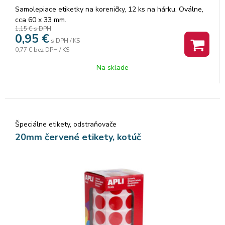
Samolepiace etiketky na koreničky, 12 ks na hárku. Oválne,
cca 60 x 33 mm.
1,15 €
s DPH
0,95
€
s DPH / KS
0,77 €
bez DPH / KS
Na sklade
Špeciálne etikety, odstraňovače
20mm červené etikety, kotúč