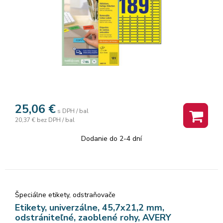
25,06
€
s DPH / bal
20,37 €
bez DPH / bal
Dodanie do 2-4 dní
Špeciálne etikety, odstraňovače
Etikety, univerzálne, 45,7x21,2 mm,
odstrániteľné, zaoblené rohy, AVERY