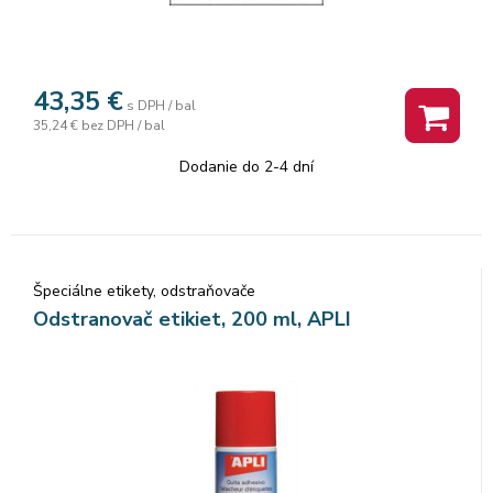
43,35
€
s DPH / bal
35,24 €
bez DPH / bal
Dodanie do 2-4 dní
Špeciálne etikety, odstraňovače
Odstranovač etikiet, 200 ml, APLI