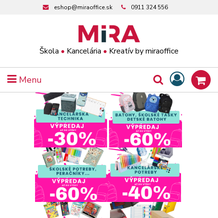
eshop@miraoffice.sk
0911 324 556
Škola
•
Kancelária
•
Kreatív by miraoffice
Menu