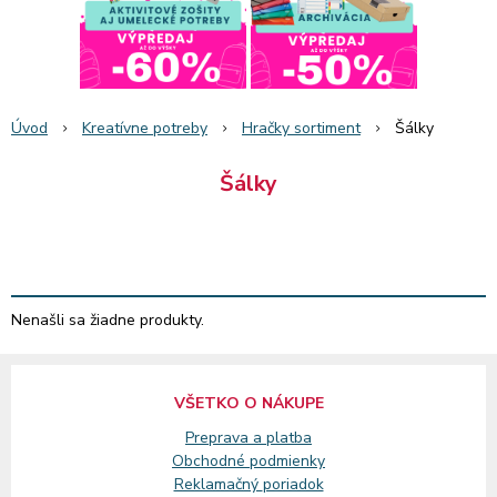
Úvod
Kreatívne potreby
Hračky sortiment
Šálky
Šálky
Nenašli sa žiadne produkty.
VŠETKO O NÁKUPE
Preprava a platba
Obchodné podmienky
Reklamačný
poriadok