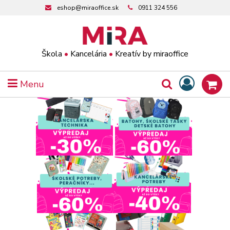
eshop@miraoffice.sk
0911 324 556
Škola
•
Kancelária
•
Kreatív by miraoffice
Menu