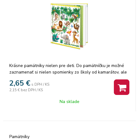
Krásne pamätníky nielen pre deti. Do pamätníčku je možné
zaznamenať si nielen spomienky zo školy od kamarátov, ale
aj z výletov. Ak radi kreslíte, môžete si s pamätníkom sadnúť
2,65
€
s DPH / KS
za stôl, do prírody alebo do vlaku a dať priestor svojej
2,15 €
bez DPH / KS
fantázii. Menšie deti, nie školou povinné, si môžu vytvárať
obrázky aj vlepovaním rôznych samolepiek. Pamätník
Na sklade
obsahuje 48 listov a textilnú záložku. Vnútorné listy
pamätníka sú čisté.
Pamätníky