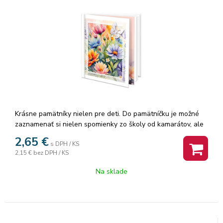
Krásne pamätníky nielen pre deti. Do pamätníčku je možné
zaznamenať si nielen spomienky zo školy od kamarátov, ale
aj z výletov. Ak radi kreslíte, môžete si s pamätníkom sadnúť
2,65
€
s DPH / KS
za stôl, do prírody alebo do vlaku a dať priestor svojej
2,15 €
bez DPH / KS
fantázii. Menšie deti, nie školou povinné, si môžu vytvárať
obrázky aj vlepovaním rôznych samolepiek. Pamätník
Na sklade
obsahuje 48 listov a textilnú záložku. Vnútorné listy
pamätníka sú čisté.