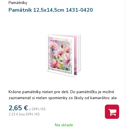
Pamätníky
Pamätník 12,5x14,5cm 1431-0420
Krásne pamätníky nielen pre deti. Do pamätníčku je možné
zaznamenať si nielen spomienky zo školy od kamarátov, ale
aj z výletov. Ak radi kreslíte, môžete si s pamätníkom sadnúť
2,65
€
s DPH / KS
za stôl, do prírody alebo do vlaku a dať priestor svojej
2,15 €
bez DPH / KS
fantázii. Menšie deti, nie školou povinné, si môžu vytvárať
obrázky aj vlepovaním rôznych samolepiek. Pamätník
Na sklade
obsahuje 48 listov a textilnú záložku. Vnútorné listy