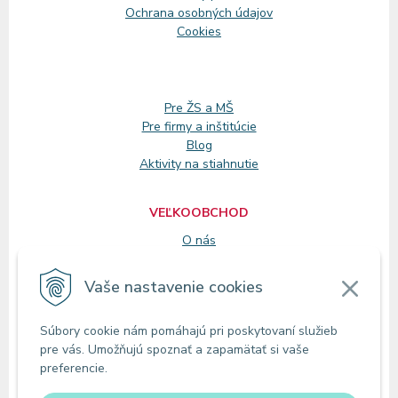
Ochrana osobných údajov
Cookies
Pre ŽS a MŠ
Pre firmy a inštitúcie
Blog
Aktivity na stiahnutie
VEĽKOOBCHOD
O nás
Registrácia
Vaše nastavenie cookies
KONTAKT
Súbory cookie nám pomáhajú pri poskytovaní služieb
Zákaznícke oddelenie
pre vás. Umožňujú spoznať a zapamätať si vaše
Predajne
preferencie.
Odberné miesta