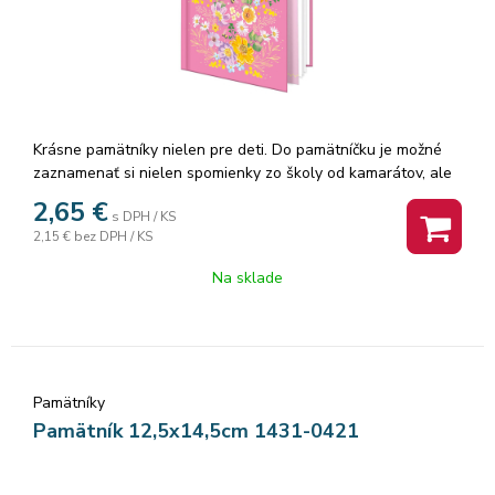
Krásne pamätníky nielen pre deti. Do pamätníčku je možné
zaznamenať si nielen spomienky zo školy od kamarátov, ale
aj z výletov. Ak radi kreslíte, môžete si s pamätníkom sadnúť
2,65
€
s DPH / KS
za stôl, do prírody alebo do vlaku a dať priestor svojej
2,15 €
bez DPH / KS
fantázii. Menšie deti, nie školou povinné, si môžu vytvárať
obrázky aj vlepovaním rôznych samolepiek. Pamätník
Na sklade
obsahuje 48 listov a textilnú záložku. Vnútorné listy
pamätníka sú čisté.
Pamätníky
Pamätník 12,5x14,5cm 1431-0421