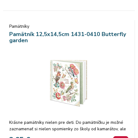
pamätníka sú čisté.
Pamätníky
Pamätník 12,5x14,5cm 1431-0410 Butterfly
garden
Krásne pamätníky nielen pre deti. Do pamätníčku je možné
zaznamenať si nielen spomienky zo školy od kamarátov, ale
aj z výletov. Ak radi kreslíte, môžete si s pamätníkom sadnúť