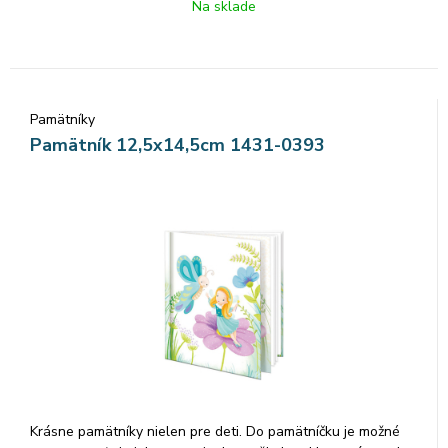
Na sklade
obsahuje 48 listov a textilnú záložku. Vnútorné listy
pamätníka sú čisté.
Pamätníky
Pamätník 12,5x14,5cm 1431-0393
Krásne pamätníky nielen pre deti. Do pamätníčku je možné