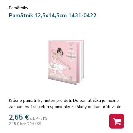
Pamätníky
Pamätník 12,5x14,5cm 1431-0422
Krásne pamätníky nielen pre deti. Do pamätníčku je možné
zaznamenať si nielen spomienky zo školy od kamarátov, ale
aj z výletov. Ak radi kreslíte, môžete si s pamätníkom sadnúť
2,65
€
s DPH / KS
za stôl, do prírody alebo do vlaku a dať priestor svojej
2,15 €
bez DPH / KS
fantázii. Menšie deti, nie školou povinné, si môžu vytvárať
obrázky aj vlepovaním rôznych samolepiek. Pamätník