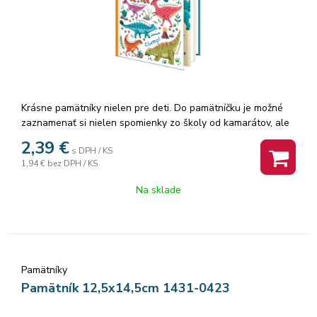
Krásne pamätníky nielen pre deti. Do pamätníčku je možné
zaznamenať si nielen spomienky zo školy od kamarátov, ale
aj z výletov. Ak radi kreslíte, môžete si s pamätníkom sadnúť
2,39
€
s DPH / KS
za stôl, do prírody alebo do vlaku a dať priestor svojej
1,94 €
bez DPH / KS
fantázii. Menšie deti, nie školou povinné, si môžu vytvárať
obrázky aj vlepovaním rôznych samolepiek. Pamätník
Na sklade
obsahuje 48 listov a textilnú záložku. Vnútorné listy
pamätníka sú čisté.
Pamätníky
Pamätník 12,5x14,5cm 1431-0423