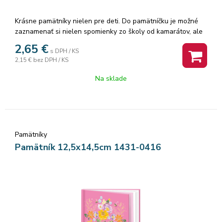
Krásne pamätníky nielen pre deti. Do pamätníčku je možné
zaznamenať si nielen spomienky zo školy od kamarátov, ale
aj z výletov. Ak radi kreslíte, môžete si s pamätníkom sadnúť
2,65
€
s DPH / KS
za stôl, do prírody alebo do vlaku a dať priestor svojej
2,15 €
bez DPH / KS
fantázii. Menšie deti, nie školou povinné, si môžu vytvárať
obrázky aj vlepovaním rôznych samolepiek. Pamätník
Na sklade
obsahuje 48 listov a textilnú záložku. Vnútorné listy
pamätníka sú čisté.
Pamätníky
Pamätník 12,5x14,5cm 1431-0416