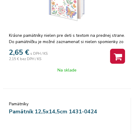
Krásne pamätníky nielen pre deti s textom na prednej strane.
Do pamätníčku je možné zaznamenať si nielen spomienky zo
školy od kamarátov, ale aj z výletov. Ak radi kreslíte, môžete
2,65
€
s DPH / KS
si s pamätníkom sadnúť za stôl, do prírody alebo do vlaku a
2,15 €
bez DPH / KS
dať priestor svojej fantázii. Menšie deti, nie školou povinné, si
môžu vytvárať obrázky aj vlepovaním rôznych samolepiek.
Na sklade
Pamätník obsahuje 48 listov a textilnú záložku. Vnútorné
listy pamätníka sú čisté.
Pamätníky
Pamätník 12,5x14,5cm 1431-0424