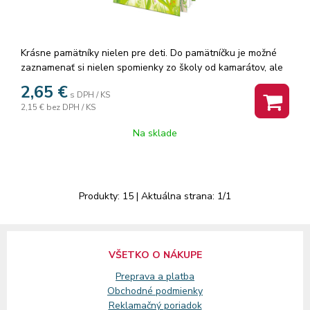
Krásne pamätníky nielen pre deti. Do pamätníčku je možné
zaznamenať si nielen spomienky zo školy od kamarátov, ale
aj z výletov. Ak radi kreslíte, môžete si s pamätníkom sadnúť
2,65
€
s DPH / KS
za stôl, do prírody alebo do vlaku a dať priestor svojej
2,15 €
bez DPH / KS
fantázii. Menšie deti, nie školou povinné, si môžu vytvárať
obrázky aj vlepovaním rôznych samolepiek. Pamätník
Na sklade
obsahuje 48 listov a textilnú záložku. Vnútorné listy
pamätníka sú čisté.
Produkty:
15
| Aktuálna strana:
1
/
1
VŠETKO O NÁKUPE
Preprava a platba
Obchodné podmienky
Reklamačný
poriadok