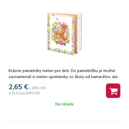
Krásne pamätníky nielen pre deti. Do pamätníčku je možné
zaznamenať si nielen spomienky zo školy od kamarátov, ale
aj z výletov. Ak radi kreslíte, môžete si s pamätníkom sadnúť
2,65
€
s DPH / KS
za stôl, do prírody alebo do vlaku a dať priestor svojej
2,15 €
bez DPH / KS
fantázii. Menšie deti, nie školou povinné, si môžu vytvárať
obrázky aj vlepovaním rôznych samolepiek. Pamätník
Na sklade
obsahuje 48 listov a textilnú záložku. Vnútorné listy
pamätníka sú čisté.