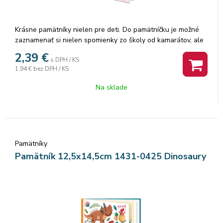
Krásne pamätníky nielen pre deti. Do pamätníčku je možné
zaznamenať si nielen spomienky zo školy od kamarátov, ale
aj z výletov. Ak radi kreslíte, môžete si s pamätníkom sadnúť
2,39
€
s DPH / KS
za stôl, do prírody alebo do vlaku a dať priestor svojej
1,94 €
bez DPH / KS
fantázii. Menšie deti, nie školou povinné, si môžu vytvárať
obrázky aj vlepovaním rôznych samolepiek. Pamätník
Na sklade
obsahuje 48 listov a textilnú záložku. Vnútorné listy
pamätníka sú čisté.
Pamätníky
Pamätník 12,5x14,5cm 1431-0425 Dinosaury