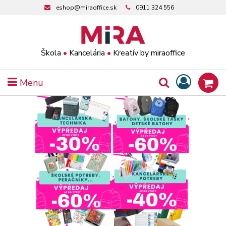
eshop@miraoffice.sk
0911 324 556
Škola
•
Kancelária
•
Kreatív by miraoffice
Menu