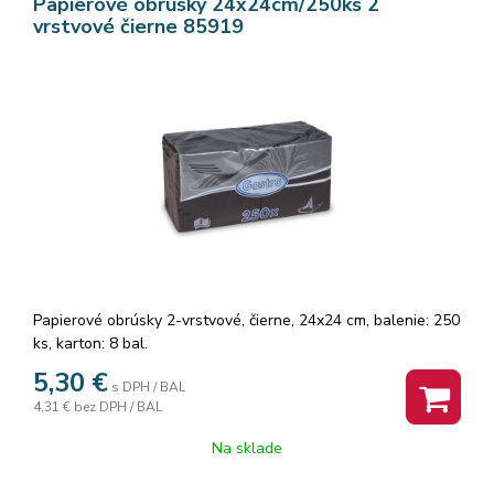
Papierové obrúsky 24x24cm/250ks 2
vrstvové čierne 85919
Papierové obrúsky 2-vrstvové, čierne, 24x24 cm, balenie: 250
ks, karton: 8 bal.
5,30
€
s DPH / BAL
4,31 €
bez DPH / BAL
Na sklade