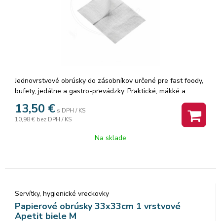
Jednovrstvové obrúsky do zásobníkov určené pre fast foody,
bufety, jedálne a gastro-prevádzky. Praktické, mäkké a
úsporné riešenie pre každodenné použitie. 1-vrstvový
13,50
€
s DPH / KS
materiál: Mäkký a dobre absorpčný. Balenie: 2000 ks (17 x 17
10,98 €
bez DPH / KS
cm).
Na sklade
Servítky, hygienické vreckovky
Papierové obrúsky 33x33cm 1 vrstvové
Apetit biele M