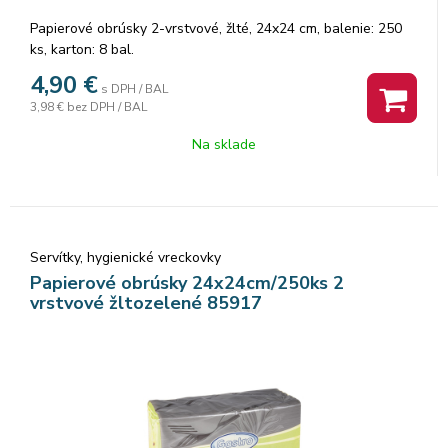
Papierové obrúsky 2-vrstvové, žlté, 24x24 cm, balenie: 250
ks, karton: 8 bal.
4,90
€
s DPH / BAL
3,98 €
bez DPH / BAL
Na sklade
Servítky, hygienické vreckovky
Papierové obrúsky 24x24cm/250ks 2
vrstvové žltozelené 85917