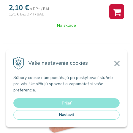
2,10
€
s DPH / BAL
1,71 €
bez DPH / BAL
Na sklade
Servítky, hygienické vreckovky
Vaše nastavenie cookies
Papierové obrúsky 33x33cm/50ks 2 vrstvové
oranžové
Súbory cookie nám pomáhajú pri poskytovaní služieb
pre vás. Umožňujú spoznať a zapamätať si vaše
preferencie.
Prijať
Nastaviť