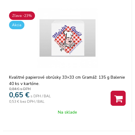
Zľava -23%
Akcia
Kvalitné papierové obrúsky 33×33 cm Gramáž: 135 g Balenie
40 ks v kartóne.
0,84 €
s DPH
0,65
€
s DPH / BAL
0,53 €
bez DPH / BAL
Na sklade