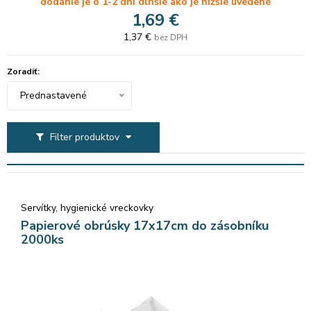
dodanie je o 1-2 dni dlhšie ako je nižšie uvedené
1,69 €
1,37 €
bez DPH
Zoradiť:
Prednastavené
Filter produktov
Servítky, hygienické vreckovky
Papierové obrúsky 17x17cm do zásobníku
2000ks