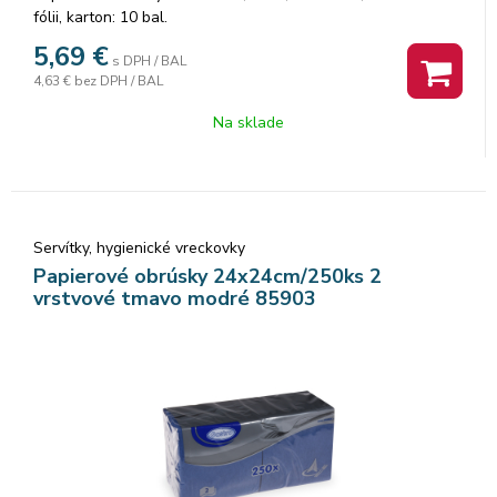
fólii, karton: 10 bal.
5,69
€
s DPH / BAL
4,63 €
bez DPH / BAL
Na sklade
Servítky, hygienické vreckovky
Papierové obrúsky 24x24cm/250ks 2
vrstvové tmavo modré 85903