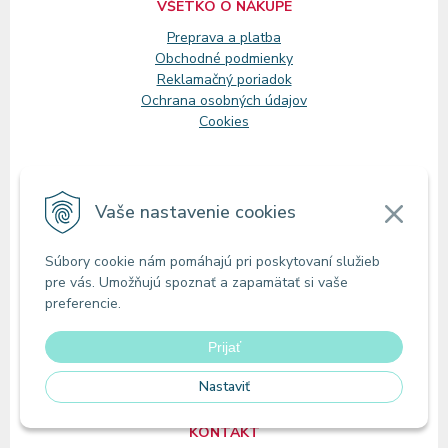
VŠETKO O NÁKUPE
Preprava a platba
Obchodné podmienky
Reklamačný
poriadok
Ochrana osobných údajov
Cookies
Pre ŽS a MŠ
Vaše nastavenie cookies
Pre firmy a inštitúcie
Blog
Súbory cookie nám pomáhajú pri poskytovaní služieb
Aktivity na stiahnutie
pre vás. Umožňujú spoznať a zapamätať si vaše
preferencie.
VEĽKOOBCHOD
Prijať
O nás
Registrácia
Nastaviť
KONTAKT