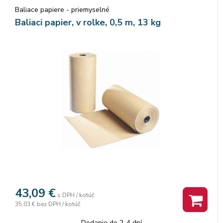
Baliace papiere - priemyselné
Baliaci papier, v rolke, 0,5 m, 13 kg
43,09
€
s DPH / kotúč
35,03 €
bez DPH / kotúč
Dodanie do 2-4 dní