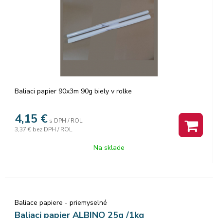
Baliaci papier 90x3m 90g biely v rolke
4,15
€
s DPH / ROL
3,37 €
bez DPH / ROL
Na sklade
Baliace papiere - priemyselné
Baliaci papier ALBINO 25g /1kg