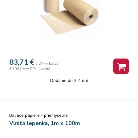
83,71
€
s DPH / kotúč
68,06 €
bez DPH / kotúč
Dodanie do 2-4 dní
Baliace papiere - priemyselné
Vlnitá lepenka, 1m x 100m