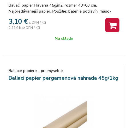
Baliaci papier Havana 45g/m2, rozmer 43×63 cm.
Najpredávanejší papier. Použitie: balenie potravín, mäso-
údeniny.
3,10
€
s DPH / KG
2,52 €
bez DPH / KG
Na sklade
Baliace papiere - priemyselné
Baliaci papier pergamenová náhrada 45g/1kg