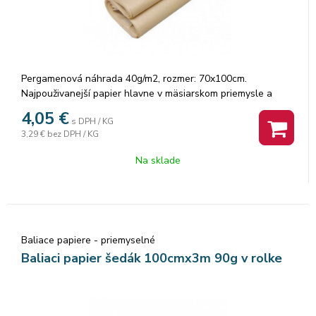
Pergamenová náhrada 40g/m2, rozmer: 70x100cm.
Najpouživanejší papier hlavne v mäsiarskom priemysle a
Pekárenstve ideálny na zabalenie mastných tovarov.
4,05
€
s DPH / KG
3,29 €
bez DPH / KG
Na sklade
Baliace papiere - priemyselné
Baliaci papier šedák 100cmx3m 90g v rolke