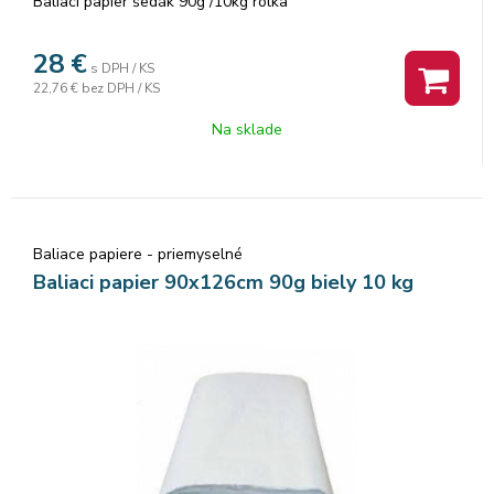
Baliaci papier šedák 90g /10kg rolka
28
€
s DPH / KS
22,76 €
bez DPH / KS
Na sklade
Baliace papiere - priemyselné
Baliaci papier 90x126cm 90g biely 10 kg