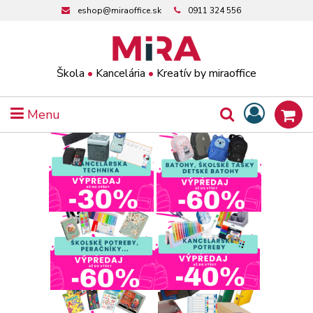
eshop@miraoffice.sk
0911 324 556
Škola
•
Kancelária
•
Kreatív by miraoffice
Menu