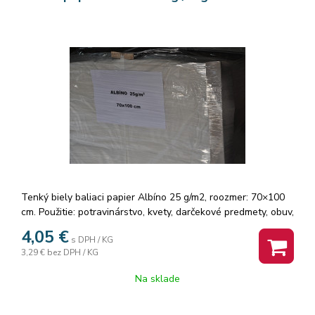
Tenký biely baliaci papier Albíno 25 g/m2, roozmer: 70×100
cm. Použitie: potravinárstvo, kvety, darčekové predmety, obuv,
atď.
4,05
€
s DPH / KG
3,29 €
bez DPH / KG
Na sklade