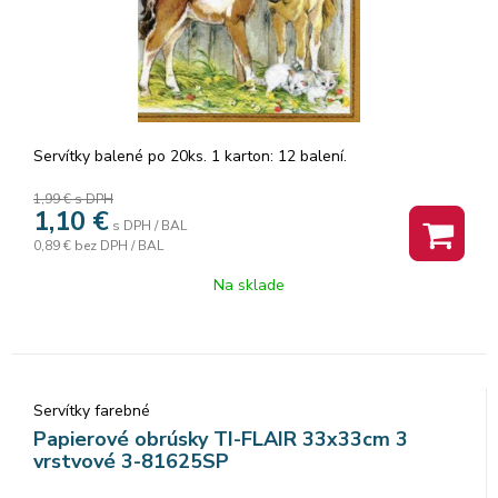
Servítky balené po 20ks. 1 karton: 12 balení.
1,99 €
s DPH
1,10
€
s DPH / BAL
0,89 €
bez DPH / BAL
Na sklade
Servítky farebné
Papierové obrúsky TI-FLAIR 33x33cm 3
vrstvové 3-81625SP