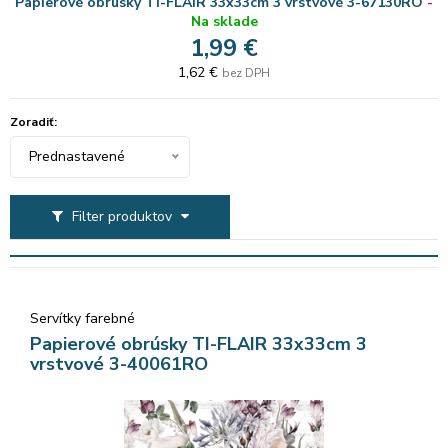
Papierové obrúsky TI-FLAIR 33x33cm 3 vrstvové 3-67130RO
-
Na sklade
1,99 €
1,62 €
bez DPH
Zoradiť:
Prednastavené
Filter produktov
Servítky farebné
Papierové obrúsky TI-FLAIR 33x33cm 3
vrstvové 3-40061RO