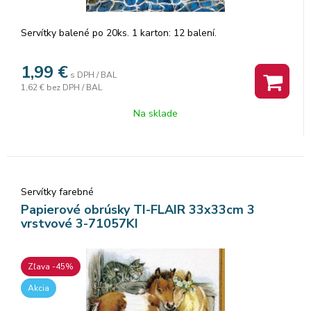
Servítky balené po 20ks. 1 karton: 12 balení.
1,99
€
s DPH / BAL
1,62 €
bez DPH / BAL
Na sklade
Servítky farebné
Papierové obrúsky TI-FLAIR 33x33cm 3
vrstvové 3-71057KI
Zľava -45%
Akcia