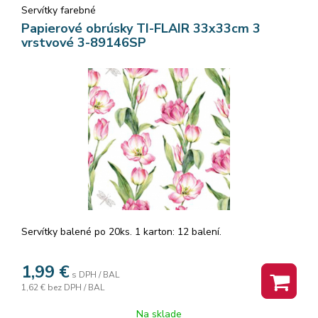
Servítky farebné
Papierové obrúsky TI-FLAIR 33x33cm 3
vrstvové 3-89146SP
Servítky balené po 20ks. 1 karton: 12 balení.
1,99
€
s DPH / BAL
1,62 €
bez DPH / BAL
Na sklade