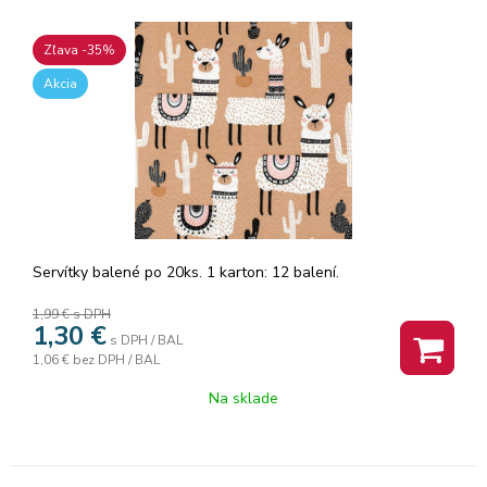
Zľava -35%
Akcia
Servítky balené po 20ks. 1 karton: 12 balení.
1,99 €
s DPH
1,30
€
s DPH / BAL
1,06 €
bez DPH / BAL
Na sklade