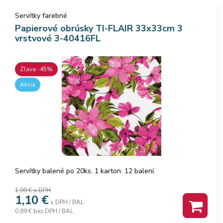
Servítky farebné
Papierové obrúsky TI-FLAIR 33x33cm 3
vrstvové 3-40416FL
Zľava -45%
Akcia
Servítky balené po 20ks. 1 karton: 12 balení.
1,99 €
s DPH
1,10
€
s DPH / BAL
0,89 €
bez DPH / BAL