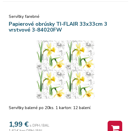
Servítky farebné
Papierové obrúsky TI-FLAIR 33x33cm 3
vrstvové 3-84020FW
Servítky balené po 20ks. 1 karton: 12 balení.
1,99
€
s DPH / BAL
1,62 €
bez DPH / BAL