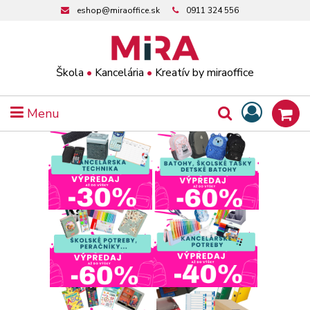
eshop@miraoffice.sk
0911 324 556
Škola
•
Kancelária
•
Kreatív by miraoffice
Menu