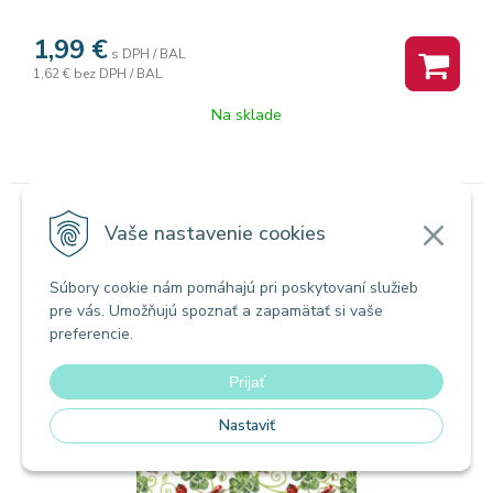
1,99
€
s DPH / BAL
1,62 €
bez DPH / BAL
Na sklade
Vaše nastavenie cookies
Servítky farebné
Papierové obrúsky TI-FLAIR 33x33cm 3
vrstvové 3-71615KI
Súbory cookie nám pomáhajú pri poskytovaní služieb
pre vás. Umožňujú spoznať a zapamätať si vaše
preferencie.
Prijať
Nastaviť