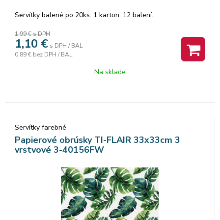
Servítky balené po 20ks. 1 karton: 12 balení.
1,99 €
s DPH
1,10
€
s DPH / BAL
0,89 €
bez DPH / BAL
Na sklade
Servítky farebné
Papierové obrúsky TI-FLAIR 33x33cm 3
vrstvové 3-40156FW