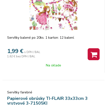
Servítky balené po 20ks. 1 karton: 12 balení.
1,99
€
s DPH / BAL
1,62 €
bez DPH / BAL
Na sklade
Servítky farebné
Papierové obrúsky TI-FLAIR 33x33cm 3
vrstvové 3-71505KI