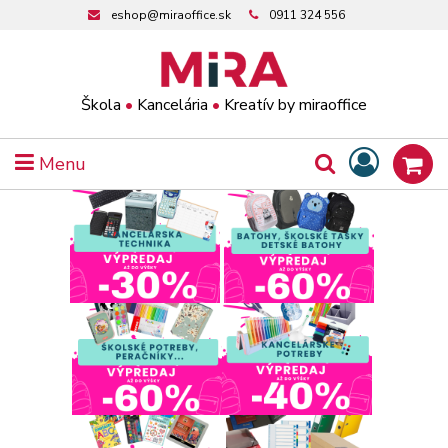
eshop@miraoffice.sk
0911 324 556
Škola
•
Kancelária
•
Kreatív by miraoffice
Menu