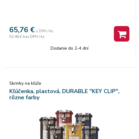
65,76
€
s DPH / ks
53,46 €
bez DPH / ks
Dodanie do 2-4 dní
Skrinky na kľúče
Kľúčenka, plastová, DURABLE "KEY CLIP",
rôzne farby