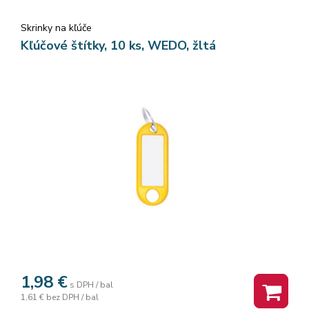
Skrinky na kľúče
Kľúčové štítky, 10 ks, WEDO, žltá
1,98
€
s DPH / bal
1,61 €
bez DPH / bal