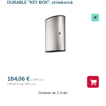
DURABLE "KEY BOX", strieborná
184,06
€
s DPH / ks
149,64 €
bez DPH / ks
Dodanie do 2-4 dní