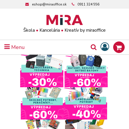
eshop@miraoffice.sk
0911 324 556
Škola
•
Kancelária
•
Kreatív by miraoffice
Menu