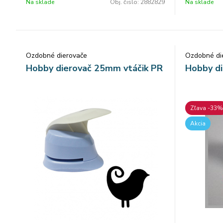
Na sklade
Obj. čislo:
2882829
Na sklade
Ozdobné dierovače
Ozdobné di
Hobby dierovač 25mm vtáčik PR
Hobby d
Zľava -33%
Akcia