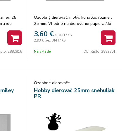
ozmer: 25
Ozdobný dierovač, motív: kuriatko, rozmer:
ra /do
25 mm. Vhodné na dierovenie papiera /do
Balenie: 8
300g/, machovú gumu /do 2mm/. Balenie: 8
3,60
€
s DPH / KS
ks.
2,93 €
bez DPH / KS
islo:
2882816
Na sklade
Obj. čislo:
2882801
Ozdobné dierovače
miley
Hobby dierovač 25mm snehuliak
PR