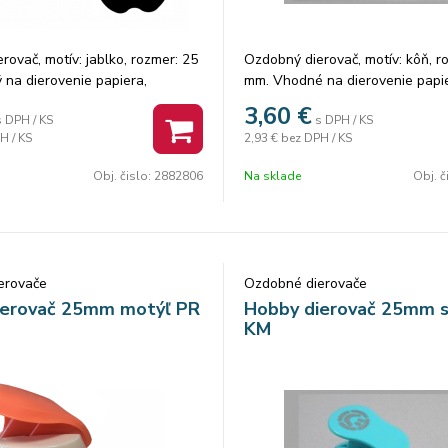
rovač, motív: jablko, rozmer: 25
Ozdobný dierovač, motív: kôň, r
na dierovenie papiera,
mm. Vhodné na dierovenie papie
umu.
300g/, machovú gumu /do 2mm/. 
3,60
€
s DPH / KS
s DPH / KS
ks.
H / KS
2,93 €
bez DPH / KS
Obj. čislo:
2882806
Na sklade
Obj. č
erovače
Ozdobné dierovače
ierovač 25mm motýľ PR
Hobby dierovač 25mm s
KM