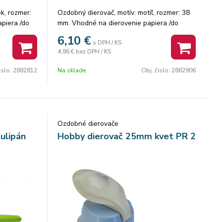
k, rozmer:
Ozdobný dierovač, motív: motíľ, rozmer: 38
piera /do
mm. Vhodné na dierovenie papiera /do
300g/, machovú gumu /do 2mm/. Balenie: 8
6,10
€
s DPH / KS
ks.
4,96 €
bez DPH / KS
islo:
2882812
Na sklade
Obj. čislo:
2882906
Ozdobné dierovače
ulipán
Hobby dierovač 25mm kvet PR 2