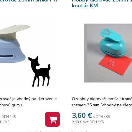
kontúr KM
rovač je vhodný na dierovenie
Ozdobný dierovač, motív: strom
achovú gumu.
rozmer: 25 mm. Vhodný na dier
papiera /do 300g/, machovú gum
3,60
€
s DPH / KS
s DPH / KS
Balenie: 8 ks.
H / KS
2,93 €
bez DPH / KS