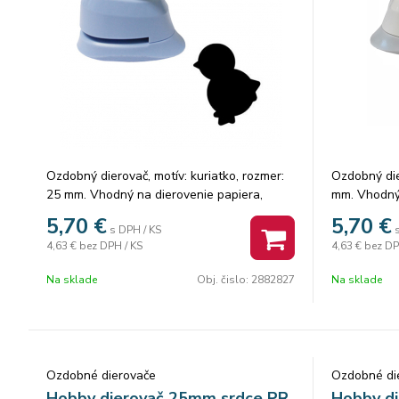
Ozdobný dierovač, motív: kuriatko, rozmer:
Ozdobný die
25 mm. Vhodný na dierovenie papiera,
mm. Vhodný 
machovú gumu.
machovú g
5,70
€
5,70
€
s DPH / KS
4,63 €
bez DPH / KS
4,63 €
bez DP
Na sklade
Obj. čislo:
2882827
Na sklade
Ozdobné dierovače
Ozdobné di
Hobby dierovač 25mm srdce PR
Hobby d