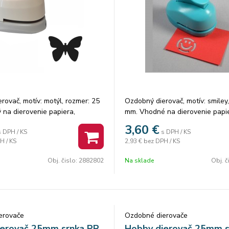
rovač, motív: motýl, rozmer: 25
Ozdobný dierovač, motív: smiley
na dierovenie papiera,
mm. Vhodné na dierovenie papie
umu.
300g/, machovú gumu /do 2mm/. 
3,60
€
s DPH / KS
s DPH / KS
ks.
H / KS
2,93 €
bez DPH / KS
Obj. čislo:
2882802
Na sklade
Obj. č
erovače
Ozdobné dierovače
ierovač 25mm srnka PR
Hobby dierovač 25mm 