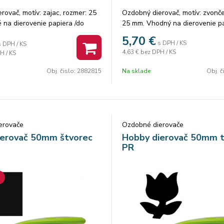
rovač, motív: zajac, rozmer: 25
Ozdobný dierovač, motív: zvonče
na dierovenie papiera /do
25 mm. Vhodný na dierovenie pa
ovú gumu /do 2mm/. Balenie: 8
300g/, machovú gumu /do 2mm/.
5,70
€
s DPH / KS
s DPH / KS
4,63 €
bez DPH / KS
H / KS
Obj. čislo:
2882815
Na sklade
Obj. č
erovače
Ozdobné dierovače
ierovač 50mm štvorec
Hobby dierovač 50mm t
PR