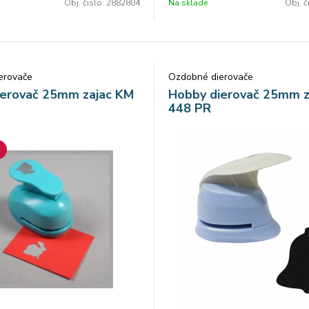
Obj. čislo:
2882804
Na sklade
Obj. č
erovače
Ozdobné dierovače
ierovač 25mm zajac KM
Hobby dierovač 25mm 
448 PR