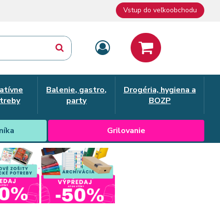
Vstup do veľkoobchodu
atívne
Balenie, gastro,
Drogéria, hygiena a
treby
party
BOZP
níka
Grilovanie