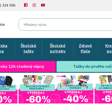
1 324 556
ice
rska
Školské
Školské
Zdravé
Kre
ka
tašky
potreby
fľaše
po
sky 12h studený nápoj
Tašky do prvého roč