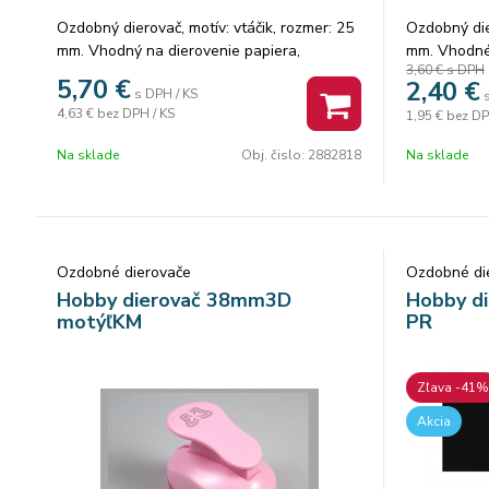
Ozdobný dierovač, motív: vtáčik, rozmer: 25
Ozdobný die
mm. Vhodný na dierovenie papiera,
mm. Vhodné 
3,60 €
s DPH
machovú gumu.
300g/, mach
5,70
€
2,40
€
s DPH / KS
ks.
4,63 €
bez DPH / KS
1,95 €
bez DP
Na sklade
Obj. čislo:
2882818
Na sklade
Ozdobné dierovače
Ozdobné di
Hobby dierovač 38mm3D
Hobby d
motýľKM
PR
Zľava -41%
Akcia