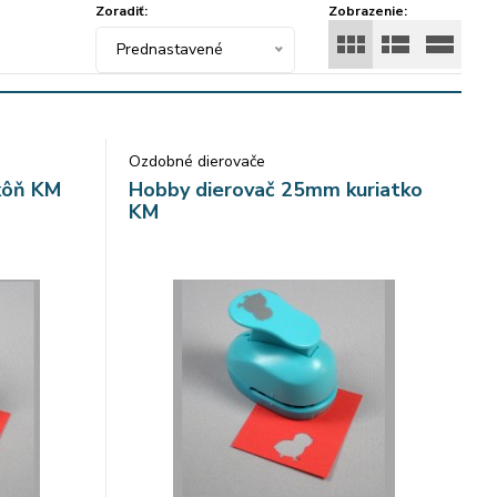
Zoradiť:
Zobrazenie:
Prednastavené
Ozdobné dierovače
kôň KM
Hobby dierovač 25mm kuriatko
KM