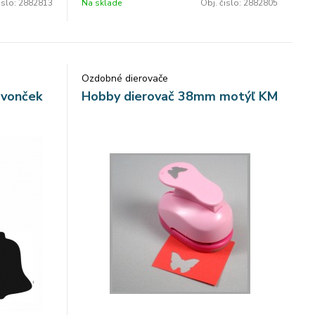
islo:
2882813
Na sklade
Obj. čislo:
2882805
Ozdobné dierovače
zvonček
Hobby dierovač 38mm motýľ KM