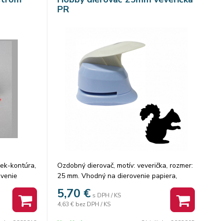
PR
ček-kontúra,
Ozdobný dierovač, motív: veverička, rozmer:
ovenie
25 mm. Vhodný na dierovenie papiera,
u /do 2mm/.
machovú gumu.
5,70
€
s DPH / KS
4,63 €
bez DPH / KS