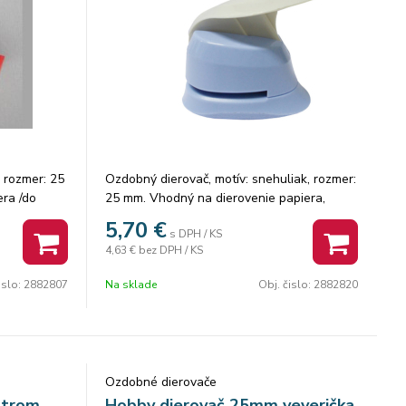
, rozmer: 25
Ozdobný dierovač, motív: snehuliak, rozmer:
ra /do
25 mm. Vhodný na dierovenie papiera,
Balenie: 8
machovú gumu.
5,70
€
s DPH / KS
4,63 €
bez DPH / KS
islo:
2882807
Na sklade
Obj. čislo:
2882820
Ozdobné dierovače
strom
Hobby dierovač 25mm veverička