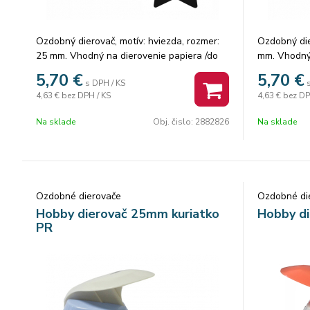
Ozdobný dierovač, motív: hviezda, rozmer:
Ozdobný die
25 mm. Vhodný na dierovenie papiera /do
mm. Vhodný 
300g/, machovú gumu /do 2mm/.
machovú g
5,70
€
5,70
€
s DPH / KS
4,63 €
bez DPH / KS
4,63 €
bez DP
Na sklade
Obj. čislo:
2882826
Na sklade
Ozdobné dierovače
Ozdobné di
Hobby dierovač 25mm kuriatko
Hobby d
PR