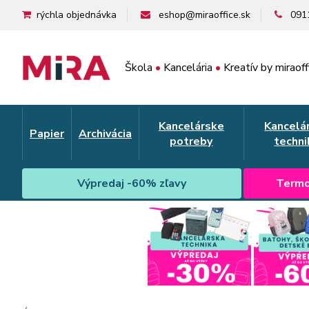
rýchla objednávka
eshop@miraoffice.sk
091
Škola
•
Kancelária
•
Kreatív by miraoff
Kancelárske
Kancelá
Papier
Archivácia
potreby
techni
Výpredaj -60% zľavy
Termo