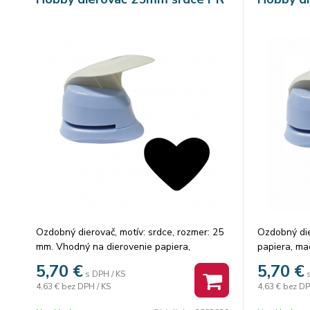
Ozdobný dierovač, motív: srdce, rozmer: 25
Ozdobný die
mm. Vhodný na dierovenie papiera,
papiera, m
machovú gumu.
5,70
€
5,70
€
s DPH / KS
4,63 €
bez DPH / KS
4,63 €
bez DP