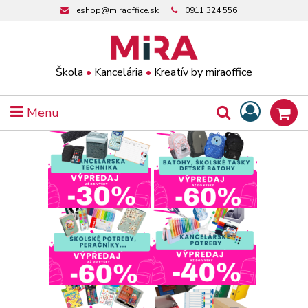
eshop@miraoffice.sk
0911 324 556
Škola
•
Kancelária
•
Kreatív by miraoffice
Menu