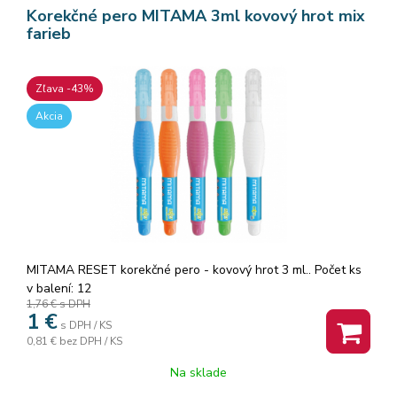
Korekčné pero MITAMA 3ml kovový hrot mix
farieb
Zľava -43%
Akcia
MITAMA RESET korekčné pero - kovový hrot 3 ml.. Počet ks
v balení: 12
1,76 €
s DPH
1
€
s DPH / KS
0,81 €
bez DPH / KS
Na sklade