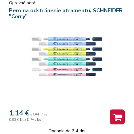
Opravné perá
Pero na odstránenie atramentu, SCHNEIDER
"Corry"
1,14
€
s DPH / ks
0,93 €
bez DPH / ks
Dodanie do 2-4 dní