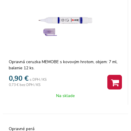
Opravná ceruzka MEMOBE s kovovým hrotom, objem: 7 ml,
balenie 12 ks.
0,90
€
s DPH / KS
0,73 €
bez DPH / KS
Na sklade
Opravné perá