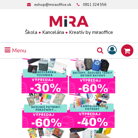
eshop@miraoffice.sk
0911 324 556
Škola
•
Kancelária
•
Kreatív by miraoffice
Menu