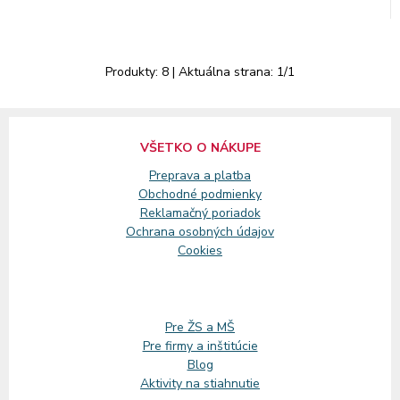
Produkty:
8
| Aktuálna strana:
1
/
1
VŠETKO O NÁKUPE
Preprava a platba
Obchodné podmienky
Reklamačný
poriadok
Ochrana osobných údajov
Cookies
Pre ŽS a MŠ
Pre firmy a inštitúcie
Blog
Aktivity na stiahnutie