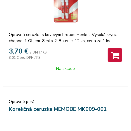
Opravná ceruzka s kovovým hrotom Henkel. Vysoká krycia
chopnosť. Objem: 8 ml x 2. Balenie: 12 ks, cena za 1 ks
blistera.
3,70
€
s DPH / KS
3,01 €
bez DPH / KS
Na sklade
Opravné perá
Korekčná ceruzka MEMOBE MK009-001