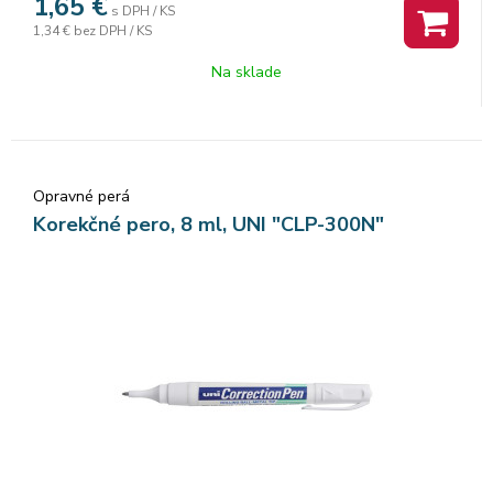
1,65
€
s DPH / KS
1,34 €
bez DPH / KS
Na sklade
Opravné perá
Korekčné pero, 8 ml, UNI "CLP-300N"