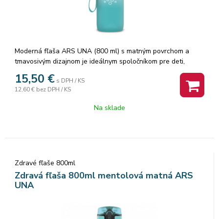
Moderná fľaša ARS UNA (800 ml) s matným povrchom a
tmavosivým dizajnom je ideálnym spoločníkom pre deti,
študentov aj dospelých.
15,50
€
s DPH / KS
Vďaka kvalitnému spracovaniu je ľahká, odolná a vhodná na
12,60 €
bez DPH / KS
každodenné používanie do školy, práce aj na výlety.
Na sklade
Vyrobená je z bezpečného tritánového kopolyésteru, ktorý je
100 % bez obsahu BPA, BPS a BPF.
Fľaša spĺňa prísne európske normy pre materiály určené na
kontakt s potravinami a má certifikáciu FOOD SAFE.
Zdravé fľaše 800ml
Hlavné prednosti:
Zdravá fľaša 800ml mentolová matná ARS
UNA
• Objem: 800 ml
• Vyrobená z bezpečného Tritan™ kopolyésteru
• Bez obsahu BPA, BPS a BPF – zdravá a ekologická voľba
• Certifikát FOOD SAFE – vhodná na styk s potravinami