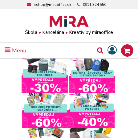
eshop@miraoffice.sk
0911 324 556
Škola
•
Kancelária
•
Kreatív by miraoffice
Menu