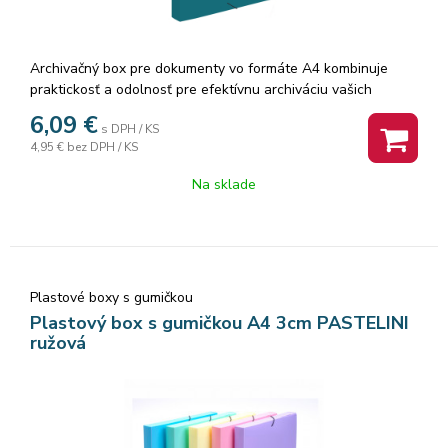
Archivačný box pre dokumenty vo formáte A4 kombinuje
praktickosť a odolnosť pre efektívnu archiváciu vašich
dôležitých papierov. Gumička umožňuje bezpečné
6,09
€
s DPH / KS
uzatvorenie a zabraňuje nechcenému otváraniu. Vyrobené z
4,95 €
bez DPH / KS
extra silného polypropylénu, tento archivačný box odoláva
opotrebovaniu a chráni dokumenty pred vonkajšími vplyvmi.
Na sklade
S chrbtom so šírkou 3 cm máte dostatok priestoru na
archiváciu väčšieho množstva dokumentov.
Plastové boxy s gumičkou
Plastový box s gumičkou A4 3cm PASTELINI
ružová