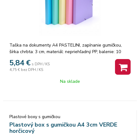
Taška na dokumenty A4 PASTELINI, zapínanie gumičkou,
šírka chrbta: 3 cm, materiál: nepriehľadný PP, balenie: 10
ks,Pastelová farba fialová
5,84
€
s DPH / KS
4,75 €
bez DPH / KS
Na sklade
Plastové boxy s gumičkou
Plastový box s gumičkou A4 3cm VERDE
horčicový