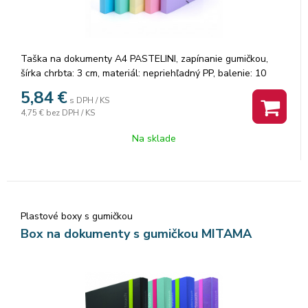
Taška na dokumenty A4 PASTELINI, zapínanie gumičkou,
šírka chrbta: 3 cm, materiál: nepriehľadný PP, balenie: 10
ks,Pastelová farba žltá
5,84
€
s DPH / KS
4,75 €
bez DPH / KS
Na sklade
Plastové boxy s gumičkou
Box na dokumenty s gumičkou MITAMA