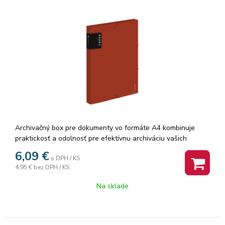
Archivačný box pre dokumenty vo formáte A4 kombinuje
praktickosť a odolnosť pre efektívnu archiváciu vašich
dôležitých papierov. Gumička umožňuje bezpečné
6,09
€
s DPH / KS
uzatvorenie a zabraňuje nechcenému otváraniu. Vyrobené z
4,95 €
bez DPH / KS
extra silného polypropylénu, tento archivačný box odoláva
opotrebovaniu a chráni dokumenty pred vonkajšími vplyvmi.
Na sklade
S chrbtom so šírkou 3 cm máte dostatok priestoru na
archiváciu väčšieho množstva dokumentov.