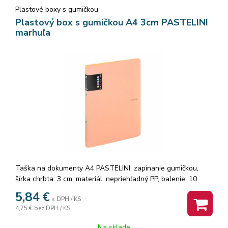
Plastové boxy s gumičkou
Plastový box s gumičkou A4 3cm PASTELINI
marhuľa
Taška na dokumenty A4 PASTELINI, zapínanie gumičkou,
šírka chrbta: 3 cm, materiál: nepriehľadný PP, balenie: 10
ks,Pastelová farba meruňková
5,84
€
s DPH / KS
4,75 €
bez DPH / KS
Na sklade