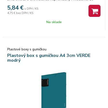
ks,Pastelová farba modrá
5,84
€
s DPH / KS
4,75 €
bez DPH / KS
Na sklade
Plastové boxy s gumičkou
Plastový box s gumičkou A4 3cm VERDE
modrý