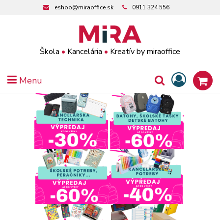
eshop@miraoffice.sk
0911 324 556
Škola
•
Kancelária
•
Kreatív by miraoffice
Menu