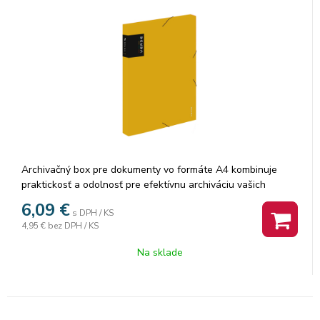
Archivačný box pre dokumenty vo formáte A4 kombinuje
praktickosť a odolnosť pre efektívnu archiváciu vašich
dôležitých papierov. Gumička umožňuje bezpečné
6,09
€
s DPH / KS
uzatvorenie a zabraňuje nechcenému otváraniu. Vyrobené z
4,95 €
bez DPH / KS
extra silného polypropylénu, tento archivačný box odoláva
opotrebovaniu a chráni dokumenty pred vonkajšími vplyvmi.
Na sklade
S chrbtom so šírkou 3 cm máte dostatok priestoru na
archiváciu väčšieho množstva dokumentov.