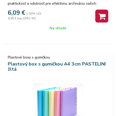
praktickosť a odolnosť pre efektívnu archiváciu vašich
dôležitých papierov. Gumička umožňuje bezpečné
6,09
€
s DPH / KS
uzatvorenie a zabraňuje nechcenému otváraniu. Vyrobené z
4,95 €
bez DPH / KS
extra silného polypropylénu, tento archivačný box odoláva
opotrebovaniu a chráni dokumenty pred vonkajšími vplyvmi.
Na sklade
S chrbtom so šírkou 3 cm máte dostatok priestoru na
archiváciu väčšieho množstva dokumentov.
Plastové boxy s gumičkou
Plastový box s gumičkou A4 3cm PASTELINI
žltá