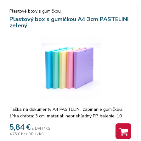
Plastové boxy s gumičkou
Plastový box s gumičkou A4 3cm PASTELINI
zelený
Taška na dokumenty A4 PASTELINI, zapínanie gumičkou,
šírka chrbta: 3 cm, materiál: nepriehľadný PP, balenie: 10
ks,Pastelová farba zelená
5,84
€
s DPH / KS
4,75 €
bez DPH / KS