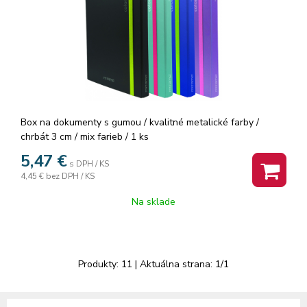
Box na dokumenty s gumou / kvalitné metalické farby /
chrbát 3 cm / mix farieb / 1 ks
5,47
€
s DPH / KS
4,45 €
bez DPH / KS
Na sklade
Produkty:
11
| Aktuálna strana:
1
/
1