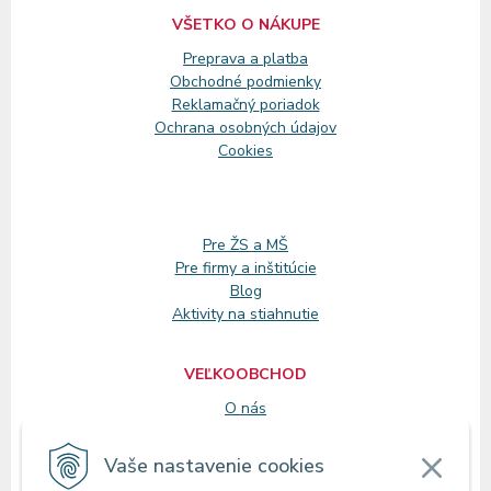
VŠETKO O NÁKUPE
Preprava a platba
Obchodné podmienky
Reklamačný
poriadok
Ochrana osobných údajov
Cookies
Pre ŽS a MŠ
Pre firmy a inštitúcie
Blog
Aktivity na stiahnutie
VEĽKOOBCHOD
O nás
Registrácia
Vaše nastavenie cookies