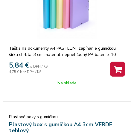
Taška na dokumenty A4 PASTELINI, zapínanie gumičkou,
šírka chrbta: 3 cm, materiál: nepriehľadný PP, balenie: 10
ks,Pastelová farba ružová
5,84
€
s DPH / KS
4,75 €
bez DPH / KS
Na sklade
Plastové boxy s gumičkou
Plastový box s gumičkou A4 3cm VERDE
tehlový