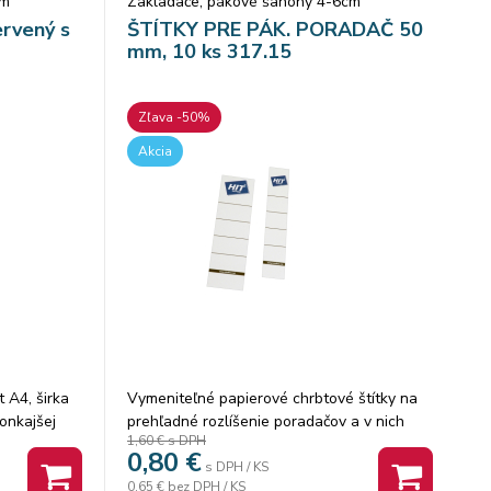
cm
Zakladače, pákové šanóny 4-6cm
rvený s
ŠTÍTKY PRE PÁK. PORADAČ 50
mm, 10 ks 317.15
Zľava -50%
Akcia
 A4, širka
Vymeniteľné papierové chrbtové štítky na
onkajšej
prehľadné rozlíšenie poradačov a v nich
1,60 €
s DPH
y, páková
založených dokumentov. Podľa potreby
0,80
€
krúžok,
umožňujú jednoduchú zmenu popisu na
s DPH / KS
0,65 €
bez DPH / KS
. Náhrada za
chrbte poradača. Šírka 50 mm pre poradače