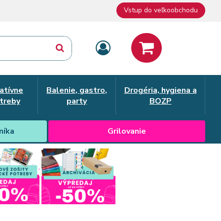
Vstup do veľkoobchodu
atívne
Balenie, gastro,
Drogéria, hygiena a
treby
party
BOZP
níka
Grilovanie