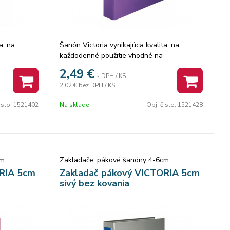
a, na
Šanón Victoria vynikajúca kvalita, na
každodenné použitie vhodné na
ez spodného
uchovávanie dokumentov A4 bez spodného
2,49
€
s DPH / KS
 PVC
kovania, chráni nábytok zvonka PVC
2,02 €
bez DPH / KS
bách
povrch, zvnútra kartón v 11 farbách
hrbtovým
vymeniteľný chrbtový štítok s chrbtovým
islo:
1521402
Na sklade
Obj. čislo:
1521428
otvorom
cm
Zakladače, pákové šanóny 4-6cm
ORIA 5cm
Zakladač pákový VICTORIA 5cm
sivý bez kovania