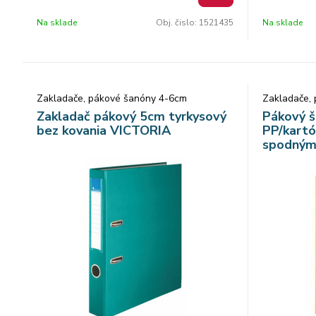
vymeniteľný chrbtový štítok s chrbtovým
vymeniteľný
Na sklade
Obj. čislo:
1521435
Na sklade
otvorom
otvorom
Zakladače, pákové šanóny 4-6cm
Zakladače,
Zakladač pákový 5cm tyrkysový
Pákový š
bez kovania VICTORIA
PP/kartó
spodným
OFFICE "B