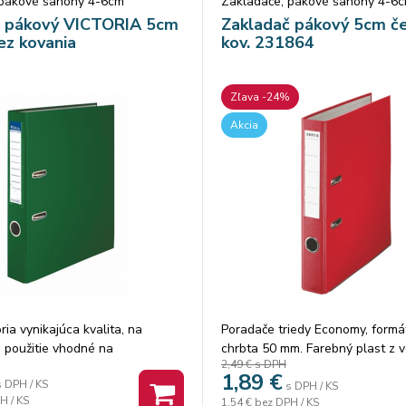
 pákové šanóny 4-6cm
Zakladače, pákové šanóny 4-6
č pákový VICTORIA 5cm
Zakladač pákový 5cm če
ez kovania
kov. 231864
Zľava -24%
Akcia
ia vynikajúca kvalita, na
Poradače triedy Economy, formát
 použitie vhodné na
chrbta 50 mm. Farebný plast z v
2,49 €
s DPH
e dokumentov A4 bez spodného
strany, papier z vnútornej stran
1,89
€
s DPH / KS
ráni nábytok zvonka PVC
mechanika, chrbtový otvor, rado
s DPH / KS
H / KS
1,54 €
bez DPH / KS
útra kartón v 11 farbách
kovové lišty, vymeniteľné štítky