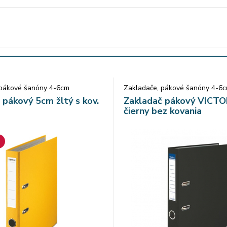
 pákové šanóny 4-6cm
Zakladače, pákové šanóny 4-6
 pákový 5cm žltý s kov.
Zakladač pákový VICT
čierny bez kovania