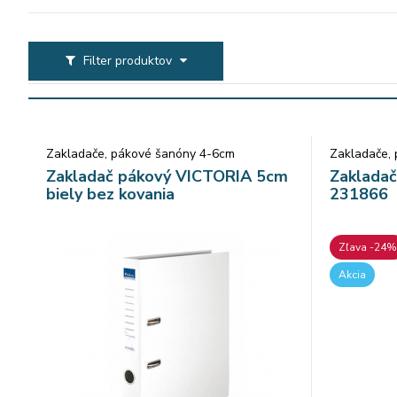
Filter produktov
Zakladače, pákové šanóny 4-6cm
Zakladače,
Zakladač pákový VICTORIA 5cm
Zakladač
biely bez kovania
231866
Zľava -24%
Akcia