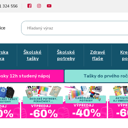
1 324 556
ice
rska
Školské
Školské
Zdravé
Kre
ka
tašky
potreby
fľaše
po
sky 12h studený nápoj
Tašky do prvého roč