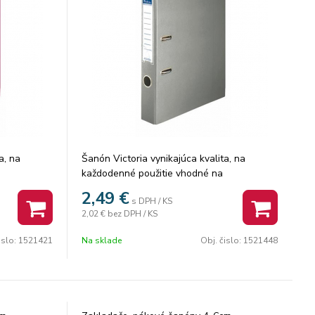
a, na
Šanón Victoria vynikajúca kvalita, na
každodenné použitie vhodné na
ez spodného
uchovávanie dokumentov A4 bez spodného
2,49
€
s DPH / KS
 PVC
kovania, chráni nábytok zvonka PVC
2,02 €
bez DPH / KS
bách
povrch, zvnútra kartón v 11 farbách
hrbtovým
vymeniteľný chrbtový štítok s chrbtovým
islo:
1521421
Na sklade
Obj. čislo:
1521448
otvorom