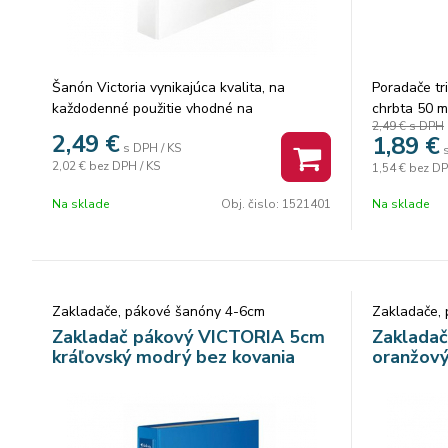
Šanón Victoria vynikajúca kvalita, na
Poradače tr
každodenné použitie vhodné na
chrbta 50 m
2,49 €
s DPH
uchovávanie dokumentov A4 bez spodného
strany, papi
2,49
€
1,89
€
s DPH / KS
kovania, chráni nábytok zvonka PVC
mechanika, 
2,02 €
bez DPH / KS
1,54 €
bez DP
povrch, zvnútra kartón v 11 farbách
kovové lišty
vymeniteľný chrbtový štítok s chrbtovým
1521406
Na sklade
Obj. čislo:
1521401
Na sklade
otvorom
Zakladače, pákové šanóny 4-6cm
Zakladače,
Zakladač pákový VICTORIA 5cm
Zaklada
kráľovský modrý bez kovania
oranžový