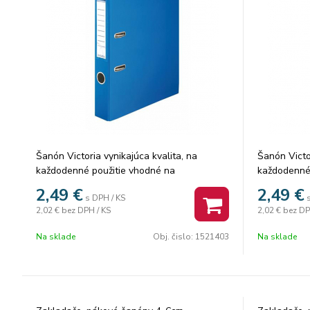
Šanón Victoria vynikajúca kvalita, na
Šanón Victor
každodenné použitie vhodné na
každodenné
uchovávanie dokumentov A4 bez spodného
uchovávani
2,49
€
2,49
€
s DPH / KS
kovania, chráni nábytok zvonka PVC
kovania, ch
2,02 €
bez DPH / KS
2,02 €
bez DP
povrch, zvnútra kartón v 11 farbách
povrch, zvn
vymeniteľný chrbtový štítok s chrbtovým
vymeniteľný
Na sklade
Obj. čislo:
1521403
Na sklade
otvorom
otvorom