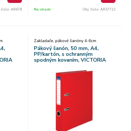
s chrbtom 50 mm. Balenie obsahuje 10
 čislo:
AR678
Na sklade
Obj. čislo:
AR37722
kusov. Cena je uv
cm
Zakladače, pákové šanóny 4-6cm
4,
Pákový šanón, 50 mm, A4,
PP/kartón, s ochranným
TORIA
spodným kovaním, VICTORIA
OFFICE "Basic", červený