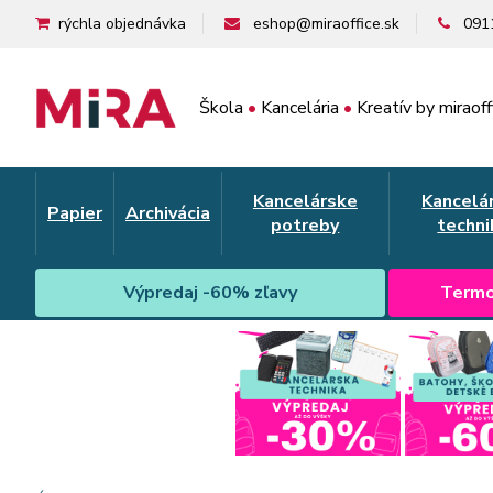
rýchla objednávka
eshop@miraoffice.sk
091
Škola
•
Kancelária
•
Kreatív by miraoff
Kancelárske
Kancelá
Papier
Archivácia
potreby
techni
Výpredaj -60% zľavy
Termo