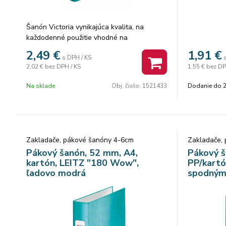
Šanón Victoria vynikajúca kvalita, na
každodenné použitie vhodné na
uchovávanie dokumentov A4 bez spodného
2,49
€
1,91
€
s DPH / KS
kovania, chráni nábytok zvonka PVC
2,02 €
bez DPH / KS
1,55 €
bez DP
povrch, zvnútra kartón vymeniteľný
chrbtový štítok s chrbtovým otvorom
Na sklade
Obj. čislo:
1521433
Dodanie do 2
Zakladače, pákové šanóny 4-6cm
Zakladače,
Pákový šanón, 52 mm, A4,
Pákový š
kartón, LEITZ "180 Wow",
PP/kartó
ľadovo modrá
spodným
OFFICE "