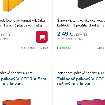
iedy Economy, formát A4, širka
Šanón Victoria vynikajúca kvalit
m. Farebný plast z vonkajšej
každodenné použitie vhodné na
er z vnútornej strany, páková
uchovávanie dokumentov A4 b
2,49
€
s DPH / KS
chrbtový otvor, radokrúžok,
kovania, chráni nábytok zvonka
s DPH / KS
2,02 €
bez DPH / KS
H / KS
, vymeniteľné štítky. Náhrada za
povrch, zvnútra kartón v 11 far
vymeniteľný chrbtový štítok s c
Obj. čislo:
AR17190
Na sklade
Obj. č
otvorom
 pákové šanóny 4-6cm
Zakladače, pákové šanóny 4-6
č pákový VICTORIA 5cm
Zakladač pákový VICT
 bez kovania
ružový bez kovania