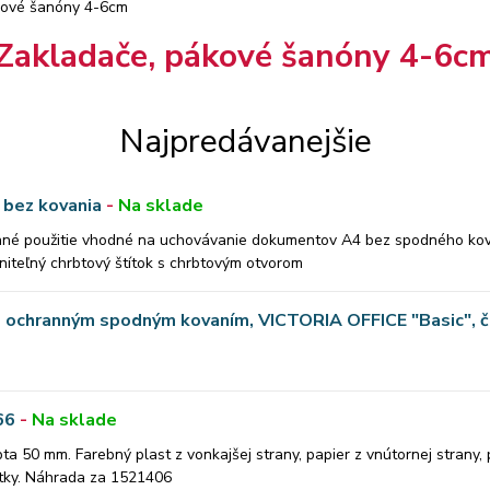
kové šanóny 4-6cm
Zakladače, pákové šanóny 4-6c
Najpredávanejšie
 bez kovania
-
Na sklade
denné použitie vhodné na uchovávanie dokumentov A4 bez spodného kov
niteľný chrbtový štítok s chrbtovým otvorom
s ochranným spodným kovaním, VICTORIA OFFICE "Basic", č
66
-
Na sklade
bta 50 mm. Farebný plast z vonkajšej strany, papier z vnútornej strany
títky. Náhrada za 1521406