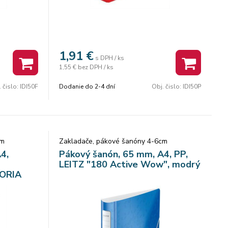
1,91
€
s DPH / ks
1,55 €
bez DPH / ks
. čislo:
IDI50F
Dodanie do 2-4 dní
Obj. čislo:
IDI50P
cm
Zakladače, pákové šanóny 4-6cm
4,
Pákový šanón, 65 mm, A4, PP,
LEITZ "180 Active Wow", modrý
TORIA