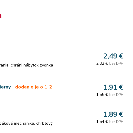
m
2,49 €
2,02 €
bez DPH
ania, chráni nábytok zvonka
1,91 €
ierny
-
dodanie je o 1-2
1,55 €
bez DPH
1,89 €
1,54 €
bez DPH
, páková mechanika, chrbtový