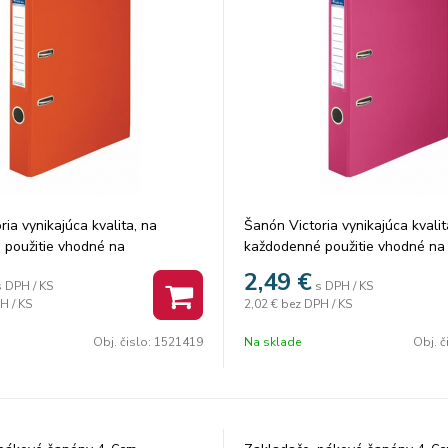
ia vynikajúca kvalita, na
Šanón Victoria vynikajúca kvalit
 použitie vhodné na
každodenné použitie vhodné na
e dokumentov A4 bez spodného
uchovávanie dokumentov A4 b
2,49
€
s DPH / KS
s DPH / KS
ráni nábytok zvonka PVC
kovania, chráni nábytok zvonka
H / KS
2,02 €
bez DPH / KS
útra kartón v 11 farbách
povrch, zvnútra kartón v 11 far
 chrbtový štítok s chrbtovým
vymeniteľný chrbtový štítok s c
Obj. čislo:
1521419
Na sklade
Obj. č
otvorom