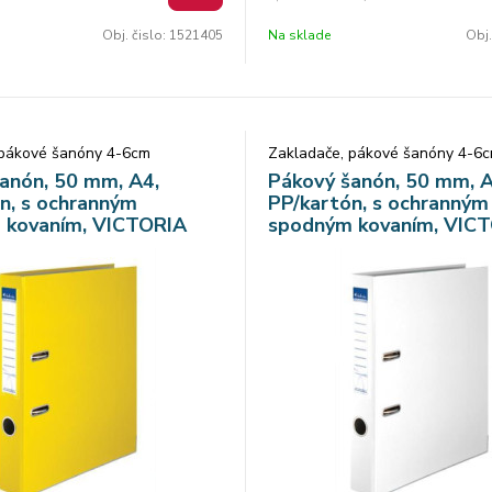
 chrbtový štítok s chrbtovým
1521404
Obj. čislo:
1521405
Na sklade
Obj.
 pákové šanóny 4-6cm
Zakladače, pákové šanóny 4-6
anón, 50 mm, A4,
Pákový šanón, 50 mm, A
n, s ochranným
PP/kartón, s ochranným
 kovaním, VICTORIA
spodným kovaním, VIC
asic", žltý
OFFICE "Basic", biely