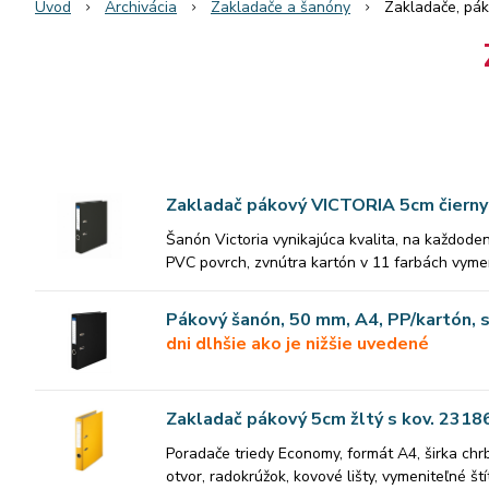
Úvod
Archivácia
Zakladače a šanóny
Zakladače, pá
Zakladač pákový VICTORIA 5cm čierny
Šanón Victoria vynikajúca kvalita, na každo
PVC povrch, zvnútra kartón v 11 farbách vyme
Pákový šanón, 50 mm, A4, PP/kartón, 
dni dlhšie ako je nižšie uvedené
Zakladač pákový 5cm žltý s kov. 2318
Poradače triedy Economy, formát A4, širka chr
otvor, radokrúžok, kovové lišty, vymeniteľné š