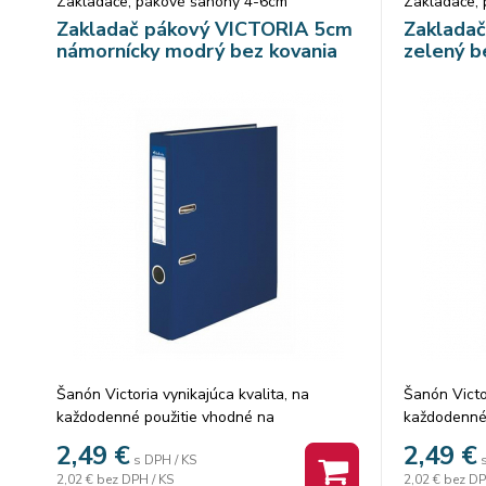
Zakladače, pákové šanóny 4-6cm
Zakladače,
Zakladač pákový VICTORIA 5cm
Zaklada
námornícky modrý bez kovania
zelený b
Šanón Victoria vynikajúca kvalita, na
Šanón Victor
každodenné použitie vhodné na
každodenné
uchovávanie dokumentov A4 bez spodného
uchovávani
2,49
€
2,49
€
s DPH / KS
kovania, chráni nábytok zvonka PVC
kovania, ch
2,02 €
bez DPH / KS
2,02 €
bez DP
povrch, zvnútra kartón v 11 farbách
povrch, zvn