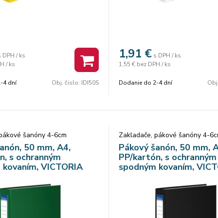
1,91
€
s DPH / ks
s DPH / ks
H / ks
1,55 €
bez DPH / ks
-4 dní
Obj. čislo:
IDI50S
Dodanie do 2-4 dní
Obj
 pákové šanóny 4-6cm
Zakladače, pákové šanóny 4-6
anón, 50 mm, A4,
Pákový šanón, 50 mm, A
n, s ochranným
PP/kartón, s ochranným
 kovaním, VICTORIA
spodným kovaním, VIC
Basic", zelený
OFFICE "Basic", čierny