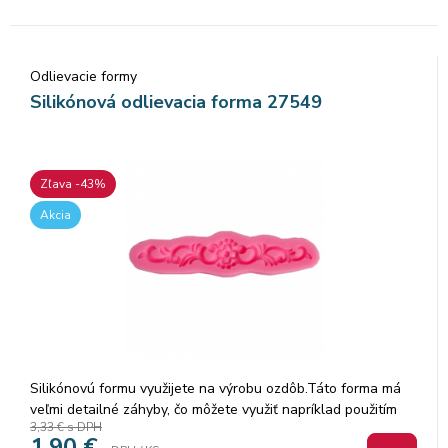
Odlievacie formy
Silikónová odlievacia forma 27549
Zľava -43%
Akcia
Silikónovú formu využijete na výrobu ozdôb.Táto forma má
veľmi detailné záhyby, čo môžete využiť napríklad použitím
3,33 €
s DPH
Gesso pasty, Heavy body gélu, modelovaciej pasty,
1,90
€