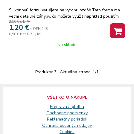
Silikónovú formu využijete na výrobu ozdôb.Táto forma má
veľmi detailné záhyby, čo môžete využiť napríklad použitím
2,10 €
s DPH
Gesso pasty, Heavy body gélu, modelovaciej pasty,
1,20
€
samotvrdnúcej hmoty, slonovinovej živice a dosiahnete tak
s DPH / KS
0,98 €
bez DPH / KS
nádherný vzor, ktorý je ohybný a môžete ním dekorovať aj
nerovné povrchy. Umývajte vlažnou mydlovou vodou.
Na sklade
Produkty:
3
| Aktuálna strana:
1
/
1
VŠETKO O NÁKUPE
Preprava a platba
Obchodné podmienky
Reklamačný
poriadok
Ochrana osobných údajov
Cookies