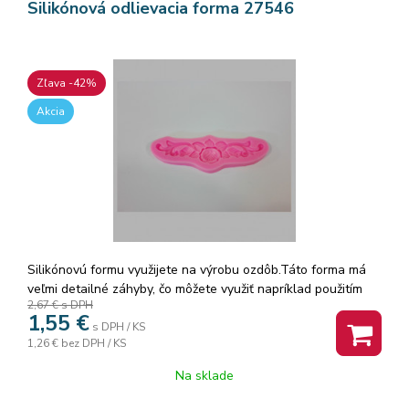
Silikónová odlievacia forma 27546
Zľava -42%
Akcia
Silikónovú formu využijete na výrobu ozdôb.Táto forma má
veľmi detailné záhyby, čo môžete využiť napríklad použitím
2,67 €
s DPH
Gesso pasty, Heavy body gélu, modelovaciej pasty,
1,55
€
samotvrdnúcej hmoty, slonovinovej živice a dosiahnete tak
s DPH / KS
1,26 €
bez DPH / KS
nádherný vzor, ktorý je ohybný a môžete ním dekorovať aj
nerovné povrchy. Umývajte vlažnou mydlovou vodou.
Na sklade