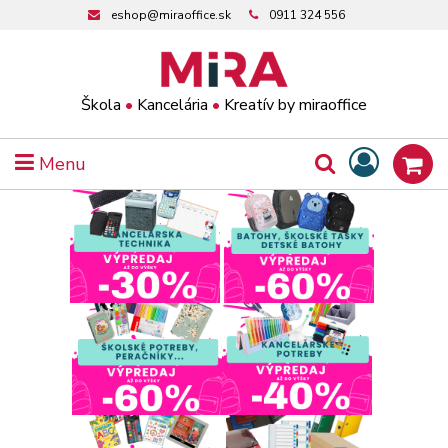
eshop@miraoffice.sk
0911 324 556
Škola
•
Kancelária
•
Kreatív by miraoffice
Menu