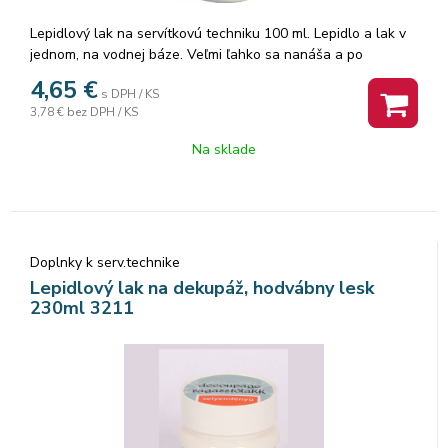
Lepidlový lak na servítkovú techniku 100 ml. Lepidlo a lak v
jednom, na vodnej báze. Veľmi ľahko sa nanáša a po
uschnutí je hodvábne lesklé.
4,65
€
s DPH / KS
3,78 €
bez DPH / KS
Na sklade
Doplnky k serv.technike
Lepidlový lak na dekupáž, hodvábny lesk
230ml 3211