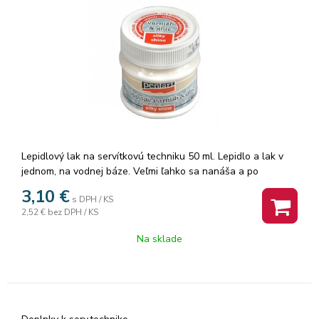
Lepidlový lak na servítkovú techniku 50 ml. Lepidlo a lak v
jednom, na vodnej báze. Veľmi ľahko sa nanáša a po
uschnutí je hodvábne lesklé. Balenie: 12 ks.
3,10
€
s DPH / KS
2,52 €
bez DPH / KS
Na sklade