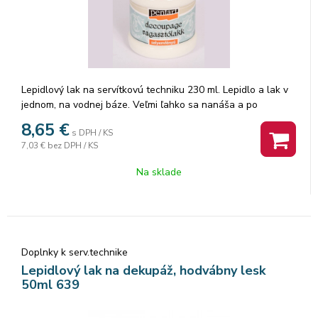
Lepidlový lak na servítkovú techniku 230 ml. Lepidlo a lak v
jednom, na vodnej báze. Veľmi ľahko sa nanáša a po
uschnutí je hodvábne lesklé.
8,65
€
s DPH / KS
7,03 €
bez DPH / KS
Na sklade
Doplnky k serv.technike
Lepidlový lak na dekupáž, hodvábny lesk
50ml 639