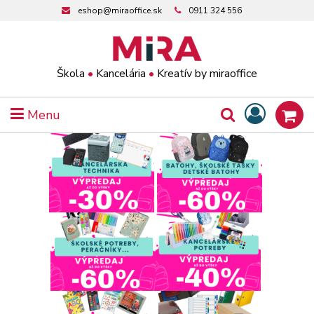
eshop@miraoffice.sk
0911 324 556
Škola
•
Kancelária
•
Kreatív by miraoffice
Menu