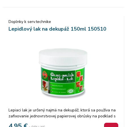
Doplnky k serv.technike
Lepidlový lak na dekupáž 150ml 150510
Lepiaci lak je určený najmä na dekupáž, ktorá sa používa na
zafixovanie jednovrstvovej papierovej obrúsky na podklad s
následným lakovaním, preto je v názve aj lepidlo, aj lak.
4,95
€