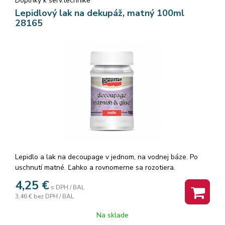
Doplnky k serv.technike
Lepidlový lak na dekupáž, matný 100ml
28165
Lepidlo a lak na decoupage v jednom, na vodnej báze. Po
uschnutí matné. Ľahko a rovnomerne sa rozotiera.
Používame ho pod a nad ryžové papiere, aj servítky. Klasický
4,25
€
s DPH / BAL
papier na decoupage namočme pred jeho prilepením do
3,46 €
bez DPH / BAL
vody. Lepidlo rozotierame po povrchu papiera vždy od stredu
smerom k jeho okrajom. Odstránime tak bublinky.
Na sklade