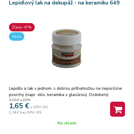
Lepidlový lak na dekupáž - na keramiku 649
Zľava -47%
Akcia
Lepidlo a lak v jednom, s dobrou príľnatosťou na neporózne
povrchy (napr. sklo, keramika s glazúrou). Ozdobený
3,10 €
s DPH
predmet sa bude dať umývať, ak ho po zdobení na päť minút
1,65
€
vypálite v rúre na pečenie pri 140 stupnoch.
s DPH / KS
1,34 €
bez DPH / KS
Na sklade