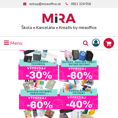
eshop@miraoffice.sk
0911 324 556
Škola
•
Kancelária
•
Kreatív by miraoffice
Menu