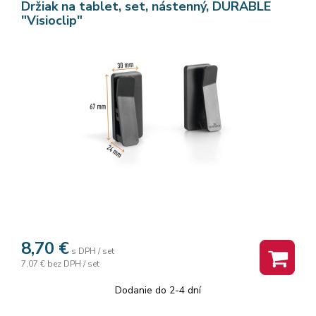
Držiak na tablet, set, nástenný, DURABLE
"Visioclip"
8,70
€
s DPH / set
7,07 €
bez DPH / set
Dodanie do 2-4 dní