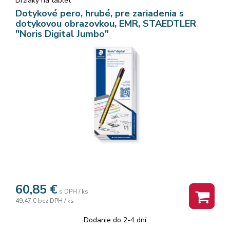
Držiaky na tablet
Dotykové pero, hrubé, pre zariadenia s
dotykovou obrazovkou, EMR, STAEDTLER
"Noris Digital Jumbo"
60,85
€
s DPH / ks
49,47 €
bez DPH / ks
Dodanie do 2-4 dní