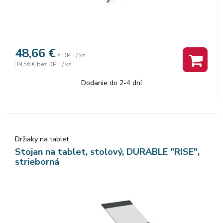
48,66
€
s DPH / ks
39,56 €
bez DPH / ks
Dodanie do 2-4 dní
Držiaky na tablet
Stojan na tablet, stolový, DURABLE "RISE",
strieborná