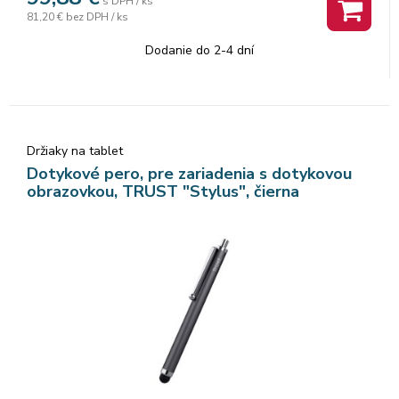
s DPH / ks
81,20 €
bez DPH / ks
Dodanie do 2-4 dní
Držiaky na tablet
Dotykové pero, pre zariadenia s dotykovou
obrazovkou, TRUST "Stylus", čierna