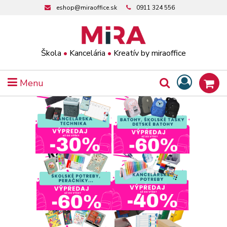
eshop@miraoffice.sk
0911 324 556
Škola
•
Kancelária
•
Kreatív by miraoffice
Menu