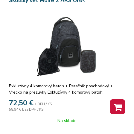
Školský set Moire 2 ARS UNA
Exkluzívny 4 komorový batoh + Peračník poschodový +
Vrecko na prezuvky Exkluzívny 4 komorový batoh:
Vyrobený z veľmi kvalitných materiálov
72,50
€
s DPH / KS
- nastaviteľné ramenné popruhy
58,94 €
bez DPH / KS
- dve veľké a dve malé priehradky na zips
- vrecko na drobnosti
Na sklade
- v strede je veľká priehradka na zips s malými členeniami na
mobil, a drobnosti...