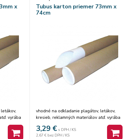
73mm x
Tubus karton priemer 73mm x
74cm
letákov,
vhodné na odkladanie plagátov, letákov,
atď. vyrába
kresieb, reklamných materiálov atď. vyrába
tónu so
sa z hnedého vodeodolného kartónu so
3,29
€
s DPH / KS
ajú sa
špirálovým vyhotovením uzatvárajú sa
2,67 €
bez DPH / KS
znych
plastovým uzáverom v dvoch rôznych