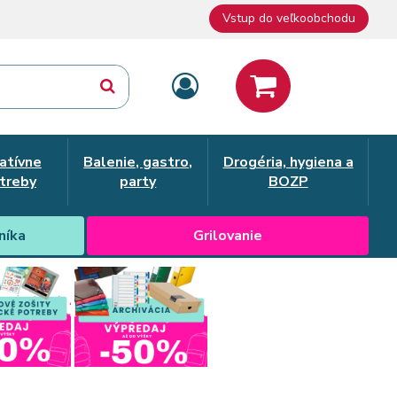
Vstup do veľkoobchodu
atívne
Balenie, gastro,
Drogéria, hygiena a
treby
party
BOZP
níka
Grilovanie