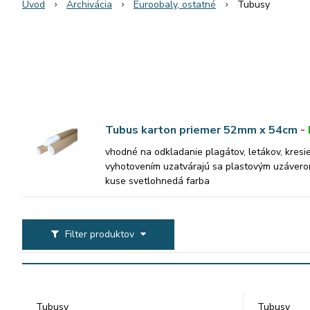
Úvod
Archivácia
Euroobaly, ostatné
Tubusy
Tubus karton priemer 52mm x 54cm
-
vhodné na odkladanie plagátov, letákov, kres
vyhotovením uzatvárajú sa plastovým uzávero
kuse svetlohnedá farba
Filter produktov
Tubusy
Tubusy