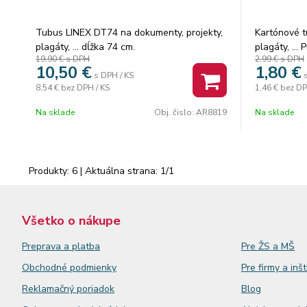
Tubus LINEX DT74 na dokumenty, projekty,
Kartónové t
plagáty, ... dĺžka 74 cm.
plagáty, ... 
19,90 €
s DPH
2,99 €
s DPH
10,50
€
1,80
€
s DPH / KS
8,54 €
bez DPH / KS
1,46 €
bez DP
Na sklade
Obj. čislo:
AR8819
Na sklade
Produkty:
6
| Aktuálna strana:
1
/
1
Všetko o nákupe
Preprava a platba
Pre ŽS a MŠ
Obchodné podmienky
Pre firmy a inšt
Reklamačný
poriadok
Blog