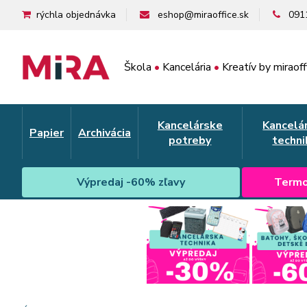
rýchla objednávka
eshop@miraoffice.sk
091
Škola
•
Kancelária
•
Kreatív by miraoff
Kancelárske
Kancelá
Papier
Archivácia
potreby
techni
Výpredaj -60% zľavy
Termo