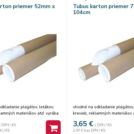
arton priemer 52mm x
Tubus karton priemer 
104cm
dkladanie plagátov, letákov,
vhodné na odkladanie plagátov, 
klamných materiálov atď. vyrába
kresieb, reklamných materiálov 
ho vodeodolného kartónu so
sa z hnedého vodeodolného kar
3,65
€
s DPH / KS
s DPH / KS
vyhotovením uzatvárajú sa
špirálovým vyhotovením uzatvár
H / KS
2,97 €
bez DPH / KS
uzáverom v dvoch rôznych
plastovým uzáverom v dvoch rô