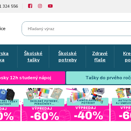
1 324 556
ice
rska
Školské
Školské
Zdravé
Kre
ka
tašky
potreby
fľaše
po
sky 12h studený nápoj
Tašky do prvého roč