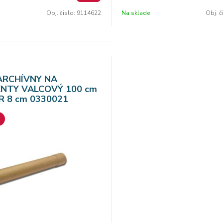
 maximálny formát uložených
priemeroch maximálny formát u
Obj. čislo:
9114622
Na sklade
Obj. č
2 až B0 objednávateľné po kuse
plagátov: B2 až B0 objednávate
 farba
svetlohnedá farba
ARCHÍVNY NA
NTY VALCOVÝ 100 cm
ER 8 cm 0330021