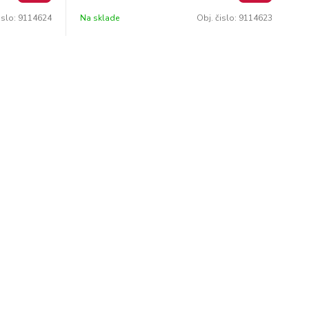
ložených
priemeroch maximálny formát uložených
islo:
9114624
Na sklade
Obj. čislo:
9114623
ľné po kuse
plagátov: B2 až B0 objednávateľné po kuse
svetlohnedá farba