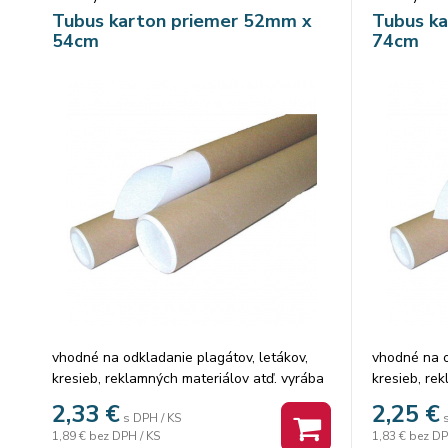
Tubus karton priemer 52mm x
Tubus k
54cm
74cm
vhodné na odkladanie plagátov, letákov,
vhodné na o
kresieb, reklamných materiálov atď. vyrába
kresieb, re
sa z hnedého vodeodolného kartónu so
sa z hnedé
2,33
€
2,25
€
s DPH / KS
špirálovým vyhotovením uzatvárajú sa
špirálovým 
1,89 €
bez DPH / KS
1,83 €
bez DP
plastovým uzáverom v dvoch rôznych
plastovým 