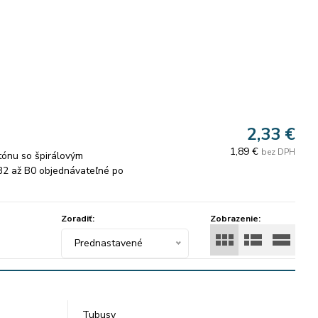
2,33 €
1,89 €
bez DPH
tónu so špirálovým
B2 až B0 objednávateľné po
Zoradiť:
Zobrazenie:
Prednastavené
Tubusy