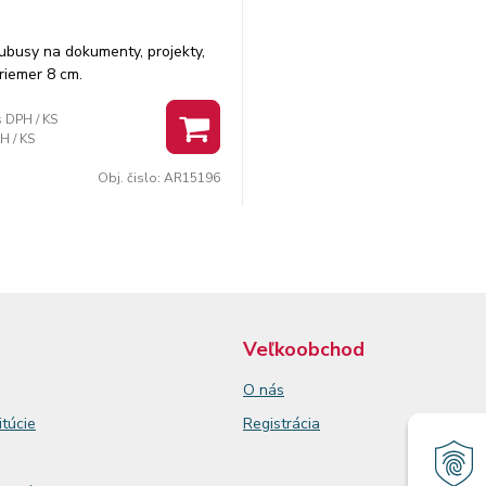
ubusy na dokumenty, projekty,
Priemer 8 cm.
s DPH / KS
H / KS
Obj. čislo:
AR15196
Veľkoobchod
O nás
itúcie
Registrácia