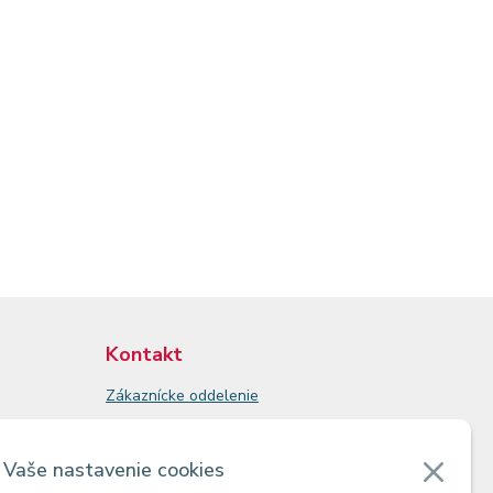
Kontakt
Zákaznícke oddelenie
Predajne
Odberné miesta
Vaše nastavenie cookies