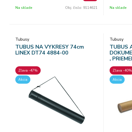
priemeroch maximálny formát uložených
priemeroch
Na sklade
Obj. čislo:
9114621
Na sklade
plagátov: B2 až B0 objednávateľné po kuse
plagátov: B
svetlohnedá farba
svetlohnedá
Tubusy
Tubusy
TUBUS NA VYKRESY 74cm
TUBUS 
LINEX DT74 4884-00
DOKUME
, PRIEM
Zľava -47%
Zľava -40%
Akcia
Akcia