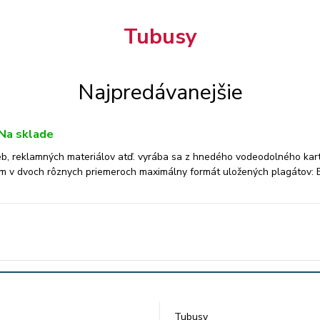
Tubusy
Najpredávanejšie
Na sklade
ieb, reklamných materiálov atď. vyrába sa z hnedého vodeodolného kar
m v dvoch rôznych priemeroch maximálny formát uložených plagátov: 
Tubusy