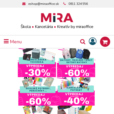
eshop@miraoffice.sk
0911 324 556
Škola
•
Kancelária
•
Kreatív by miraoffice
Menu