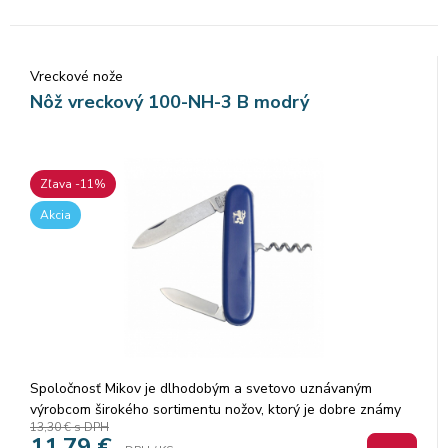
Vreckové nože
Nôž vreckový 100-NH-3 B modrý
Zľava -11%
Akcia
Spoločnosť Mikov je dlhodobým a svetovo uznávaným
výrobcom širokého sortimentu nožov, ktorý je dobre známy
13,30 €
s DPH
tradičnou vysokou kvalitou výrobkov. Ponúka sortiment, ktorý
11,79
€