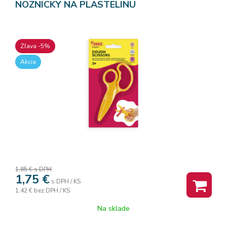
NOZNICKY NA PLASTELINU
Zľava -5%
Akcia
1,85 €
s DPH
1,75
€
s DPH / KS
1,42 €
bez DPH / KS
Na sklade