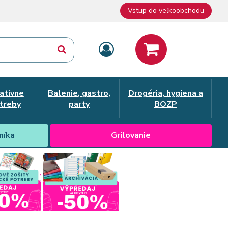
Vstup do veľkoobchodu
atívne
Balenie, gastro,
Drogéria, hygiena a
treby
party
BOZP
níka
Grilovanie