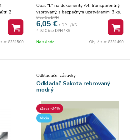
4,
Obal ''L'' na dokumenty A4, transparentný,
útri 2
vzorovaný, s bezpečným uzatváraním, 3 ks.
9,25 €
s DPH
, materiál:
FOLDERMATE
6,05
€
s DPH / KS
4,92 €
bez DPH / KS
islo:
8331500
Na sklade
Obj. čislo:
8331490
Odkladače, zásuvky
Y
Odkladač Sakota rebrovaný
modrý
Zľava -34%
Akcia