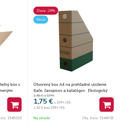
Zľava -29%
Akcia
teľný box s
Otvorený box A4 na prehľadné uloženie
lnenými
tlače, časopisov a katalógov . Ekologický
2,45 €
s DPH
až 4 boxov
výrobok. Šírka chrbta: 75 mm. Dodávané v
1,75
€
 boxov
rozloženom stave. Rozmery: 305x230x75
s DPH / KS
1,42 €
bez DPH / KS
 I/-50, 2 ks
mm. Farba zelená. Balenie: 25 ks.
 archiváciu
islo:
1545020
Na sklade
Obj. čislo:
1544705
j
H so