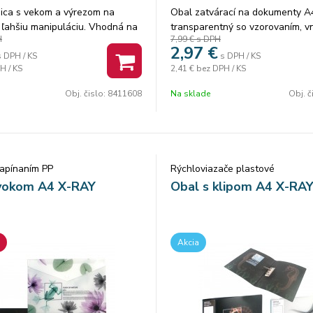
ica s vekom a výrezom na
Obal zatvárací na dokumenty A
 ľahšiu manipuláciu. Vhodná na
transparentný so vzorovaním, vn
H
7,99 €
s DPH
rôznych predmetov od
záložky na ukladanie dokumentov
2,97
€
až po hračky. Moderné farby
PP FOLDERMATE
s DPH / KS
s DPH / KS
H / KS
2,41 €
bez DPH / KS
mer: 35,5 x 24 x 9 cm
Obj. čislo:
8411608
Na sklade
Obj. č
apínaním PP
Rýchloviazače plastové
cvokom A4 X-RAY
Obal s klipom A4 X-RA
Akcia