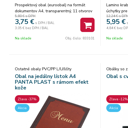
Prospektový obal (euroobal) na formát
Lamino krab
dokumentov A4, transparentný, 11 otvorov
úchytky pre
5,80 €
s DPH
12,24 €
s DP
(euro-dierovanie) Cena za 1 balenie(10ks)
uchovanie 
3,75
€
5,95
€
dokumentov 
s DPH / BAL
3,05 €
bez DPH / BAL
4,84 €
bez DP
nature. Roz
Na sklade
Obj. čislo:
833101
Na sklade
Ostatné obaly PVC/PP L/U/lišty
Obálky so z
Obal na jedálny lístok A4
Obal s 
PANTA PLAST s rámom efekt
kože
Zľava -37%
Zľava -12%
Akcia
Akcia