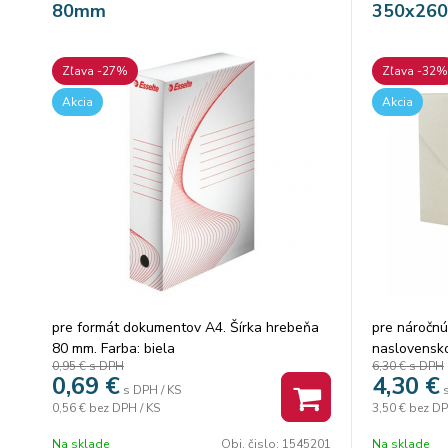
80mm
350x260
Zľava -27%
Zľava -32%
Akcia
Akcia
pre formát dokumentov A4. Šírka hrebeňa
pre náročnú 
80 mm. Farba: biela
naslovensk
0,95 €
s DPH
6,30 €
s DPH
dokumentov
0,69
€
4,30
€
archívu. Vy
s DPH / KS
0,56 €
bez DPH / KS
3,50 €
bez DP
lepenky.
Na sklade
Obj. čislo:
1545201
Na sklade