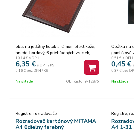
obal na jedálny lístok s rámom,efekt kože,
Obálka na 
hnedo-bordový, 6 priehľadných vreciek,
gombíkové z
10,14 €
s DPH
0,51 €
s DPH
ideálny pre reštaurácie, hotely, kaviarne
nepriehľadný
6,35
€
0,45
€
Balenie: 12 
s DPH / KS
5,16 €
bez DPH / KS
0,37 €
bez DP
Na sklade
Obj. čislo:
9712875
Na sklade
Registre, rozradovače
Registre, r
Rozradovač kartónový MITAMA
Rozrado
A4 6dielny farebný
A4 1-31 