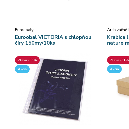
Euroobaly
Archivačné 
Euroobal VICTORIA s chlopňou
Krabica
číry 150my/10ks
nature m
Zľava -35%
Zľava -51%
Akcia
Akcia