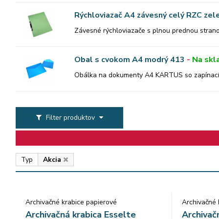
Rýchloviazač A4 závesný celý RZC zel
Závesné rýchloviazače s plnou prednou stranou
Obal s cvokom A4 modrý 413
-
Na skl
Obálka na dokumenty A4 KARTUS so zapínacím 
Filter produktov
Typ
Akcia
Archivačné krabice papierové
Archivačné 
Archivačná krabica Esselte
Archivač