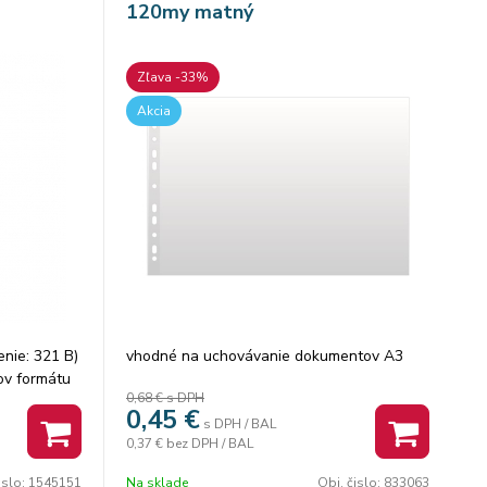
120my matný
Zľava -33%
Akcia
enie: 321 B)
vhodné na uchovávanie dokumentov A3
ov formátu
0,68 €
s DPH
a
0,45
€
loženom
s DPH / BAL
0,37 €
bez DPH / BAL
ahnutie
islo:
1545151
Na sklade
Obj. čislo:
833063