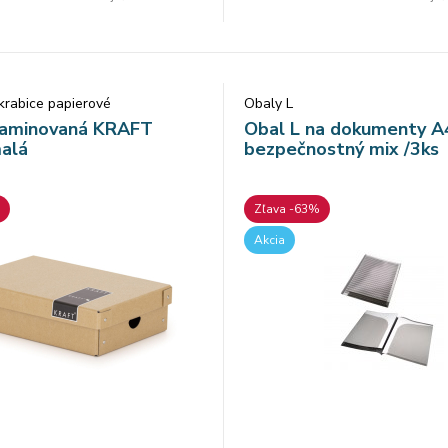
krabice papierové
Obaly L
 laminovaná KRAFT
Obal L na dokumenty A
alá
bezpečnostný mix /3ks
Zľava -63%
Akcia