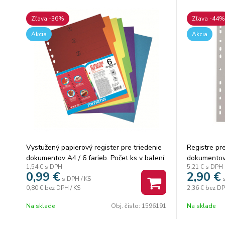
Zľava -36%
Zľava -44%
Akcia
Akcia
Vystužený papierový register pre triedenie
Registre pre
dokumentov A4 / 6 farieb. Počet ks v balení:
dokumentov
1,54 €
s DPH
5,21 €
s DPH
20
formátu A4 
0,99
€
2,90
€
stranou. Sp
s DPH / KS
0,80 €
bez DPH / KS
2,36 €
bez DP
plastovým p
deliacich li
Na sklade
Obj. čislo:
1596191
Na sklade
orientáciu 