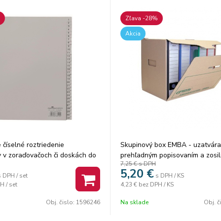
Zľava -28%
Akcia
 číselné roztriedenie
Skupinový box EMBA - uzatvára
 v zoraďovačoch či doskách do
prehľadným popisovaním a zosi
7,25 €
s DPH
s popisovateľnou titulnou
stenami s možnosťou ukladania 
5,20
€
evnená multiperforácia
na seba. Kapacita 5 archívnych
s DPH / set
s DPH / KS
H / set
4,23 €
bez DPH / KS
rúžkom na titulnej strane. 31
EMBA I/-75, resp. kombinácia 2 ks
stov so štítkami 1-31 pre rýchlu
I/-75 a 1 ks I/-110. Nevhodný na
Obj. čislo:
1596246
Na sklade
Obj. č
v obsahu
zakladačov. Vyrobený z kvalitne
trojvrstvovej vlnitej lepenky H/-