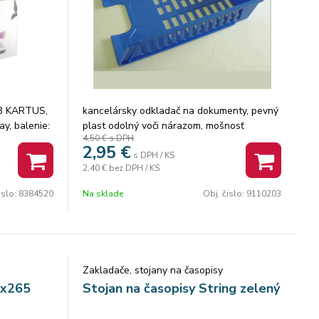
 B KARTUS,
kancelársky odkladač na dokumenty, pevný
ay, balenie:
plast odolný voči nárazom, mošnosť
4,50 €
s DPH
v kartóne.
stohovania viac odkladačov na seba,
2,95
€
rozmer: 275x75x360 mm (VxŠxH)
s DPH / KS
2,40 €
bez DPH / KS
islo:
8384520
Na sklade
Obj. čislo:
9110203
Zakladače, stojany na časopisy
5x265
Stojan na časopisy String zelený