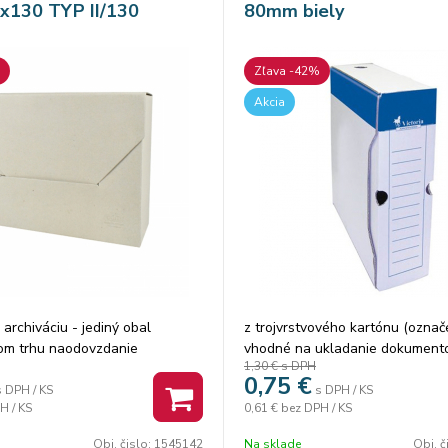
x130 TYP II/130
80mm biely
Zľava -42%
Akcia
archiváciu - jediný obal
z trojvrstvového kartónu (označ
om trhu naodovzdanie
vhodné na ukladanie dokument
1,30 €
s DPH
 soznakom „A“ do Štátneho
A4 možnosť popisovania rýchle 
0,75
€
robená zhladkej archívnej
hospodárne archivovanie v nez
s DPH / KS
s DPH / KS
H / KS
0,61 €
bez DPH / KS
stave chrbát: 8 cm otvor na vyti
Obj. čislo:
1545142
Na sklade
Obj. č