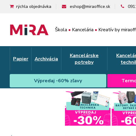
rýchla objednávka
eshop@miraoffice.sk
091
Škola
•
Kancelária
•
Kreatív by miraoff
Kancelárske
Kancelá
Papier
Archivácia
potreby
techni
Výpredaj -60% zľavy
Termo