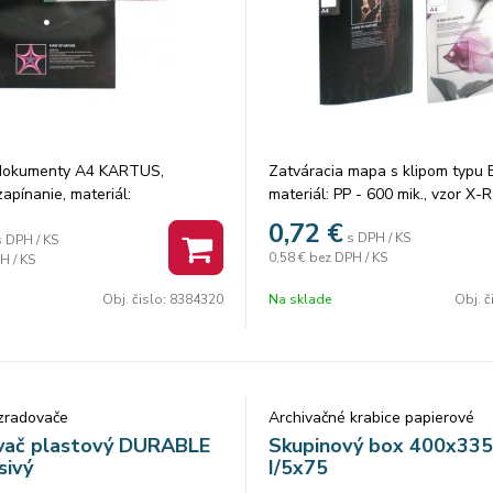
dokumenty A4 KARTUS,
Zatváracia mapa s klipom typu
apínanie, materiál:
materiál: PP - 600 mik., vzor X-R
 PP, 180 mik., vzor X-Ray.
1 ks vo fólii, 20 ks/ mix 2 farby 
0,72
€
s DPH / KS
ks/mix 2 farby. Cena za 1 ks.
Cena za 1 ks.
s DPH / KS
0,58 €
bez DPH / KS
H / KS
Obj. čislo:
8384320
Na sklade
Obj. č
ozradovače
Archivačné krabice papierové
vač plastový DURABLE
Skupinový box 400x33
sivý
I/5x75