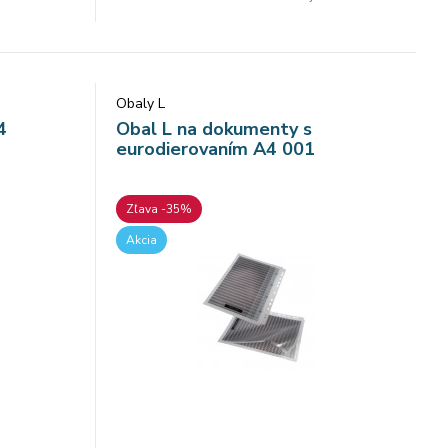
Obaly L
4
Obal L na dokumenty s
eurodierovaním A4 001
Zľava -35%
Akcia