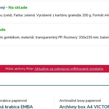
ený
-
Na sklade
 (celé). Farba: zelená. Vyrobené z kartónu gramáže 200 g. Formát A4.
ade
gombíkom, materiál: transparentný PP, Rozmery: 330x235 mm, balenie
Máte aktívny filter
Aktuálne sa zobrazujú vyfiltrované produkty.
krabice papierové
Archivačné boxy papierové
ná krabica EMBA
Archívny box A4 VICTO