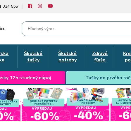
1 324 556
ice
rska
Školské
Školské
Zdravé
Kre
ka
tašky
potreby
fľaše
po
sky 12h studený nápoj
Tašky do prvého roč