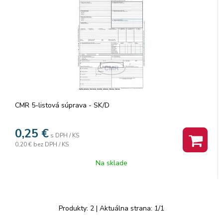
CMR 5-listová súprava - SK/D
0,25
€
s DPH / KS
0,20 €
bez DPH / KS
Na sklade
Produkty:
2
| Aktuálna strana:
1
/
1