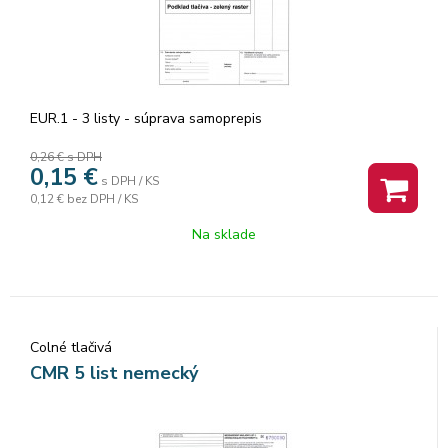
EUR.1 - 3 listy - súprava samoprepis
0,26 €
s DPH
0,15
€
s DPH / KS
0,12 €
bez DPH / KS
Na sklade
Colné tlačivá
CMR 5 list nemecký