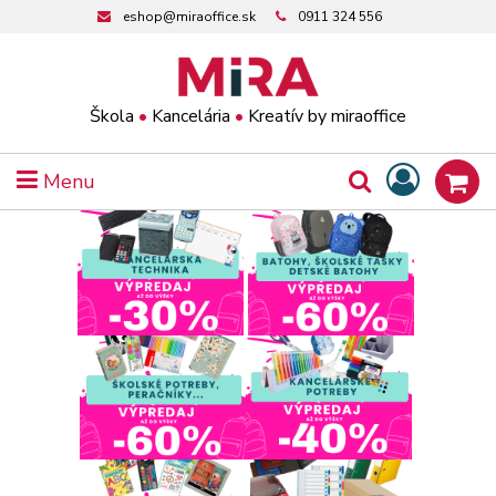
eshop@miraoffice.sk
0911 324 556
Škola
•
Kancelária
•
Kreatív by miraoffice
Menu