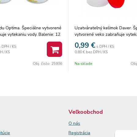
du Optima. Špeciálne vytvorené
Uzatvárateľný kelímok Daver. Š
uje vytekaniu vody. Balenie: 12
vytvorené veko zabraňuje vytek
eb: červená, modrá.
Počet kusov: 1 ks. Balenie: 30 ks
0,99
€
s DPH / KS
s DPH / KS
H / KS
0,80 €
bez DPH / KS
Obj. čislo:
25936
Na sklade
Obj
Veľkoobchod
O nás
itúcie
Registrácia