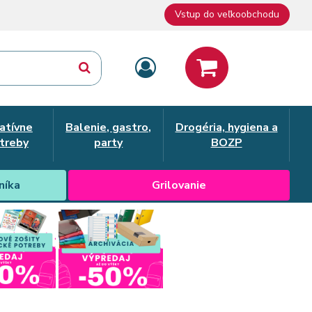
Vstup do veľkoobchodu
atívne
Balenie, gastro,
Drogéria, hygiena a
treby
party
BOZP
níka
Grilovanie