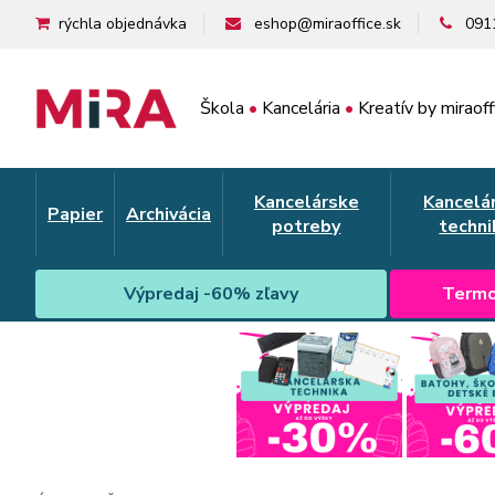
rýchla objednávka
eshop@miraoffice.sk
091
Škola
•
Kancelária
•
Kreatív by miraoff
Kancelárske
Kancelá
Papier
Archivácia
potreby
techni
Výpredaj -60% zľavy
Termo