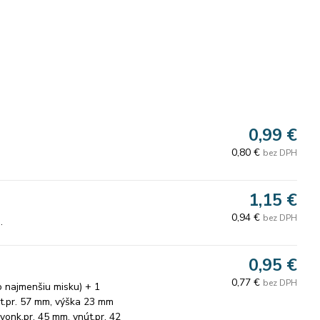
0,99 €
0,80 €
bez DPH
1,15 €
0,94 €
bez DPH
.
0,95 €
0,77 €
bez DPH
o najmenšiu misku) + 1
út.pr. 57 mm, výška 23 mm
 vonk.pr. 45 mm, vnút.pr. 42