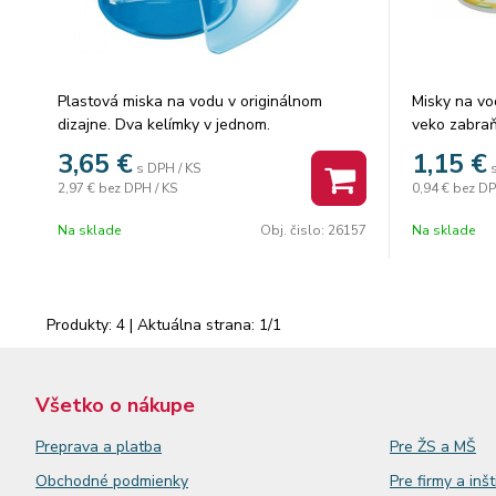
Plastová miska na vodu v originálnom
Misky na vo
dizajne. Dva kelímky v jednom.
veko zabraň
ks. Mix fari
3,65
€
1,15
€
s DPH / KS
2,97 €
bez DPH / KS
0,94 €
bez DP
Na sklade
Obj. čislo:
26157
Na sklade
Produkty:
4
| Aktuálna strana:
1
/
1
Všetko o nákupe
Preprava a platba
Pre ŽS a MŠ
Obchodné podmienky
Pre firmy a inšt