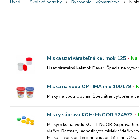
Úvod
Školské potreby
Rysovanie - výtvarníctvo
Misk
Miska uzatvárateľná kelímok 125
-
Na 
Uzatvárateľný kelímok Daver. Špeciálne vytvor
Miska na vodu OPTIMA mix 100179
-
N
Misky na vodu Optima. Špeciálne vytvorené vek
Misky súprava KOH-I-NOOR 524973
-
Misky/5 ks na vodu KOH-I-NOOR. Súprava 5 rôz
viečko. Rozmery jednotlivých misiek : Viečko v
Miska II. vonk.pr. 55 mm, vnút.pr. 51 mm, výška