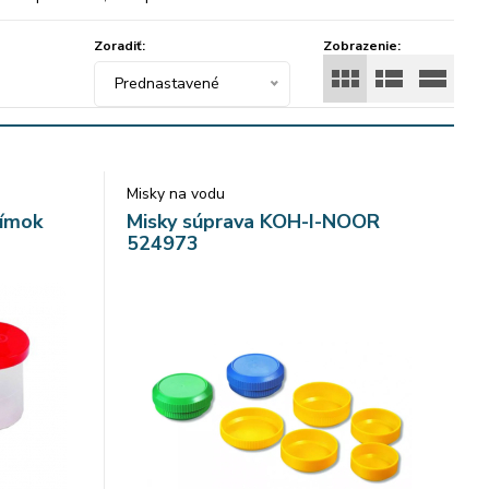
…) Značka: KOH-I-NOOR.
Zoradiť:
Zobrazenie:
Prednastavené
Misky na vodu
límok
Misky súprava KOH-I-NOOR
524973