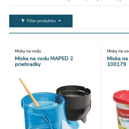
mm, výška 17 mm Misky sú vyrábané v rôznych f
Filter produktov
Misky na vodu
Misky na v
Miska na vodu MAPED 2
Miska n
priehradky
100179