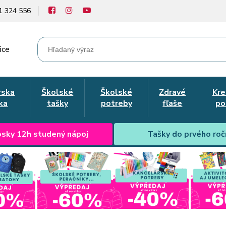
1 324 556
ice
rska
Školské
Školské
Zdravé
Kre
ka
tašky
potreby
fľaše
po
sky 12h studený nápoj
Tašky do prvého roč