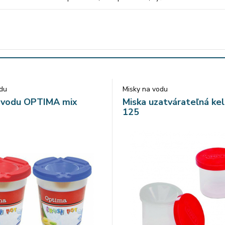
arebných odtieňoch (napr. biela, šedá, fialová, modrá, zelená, žltá 
odu
Misky na vodu
a vodu OPTIMA mix
Miska uzatvárateľná ke
125