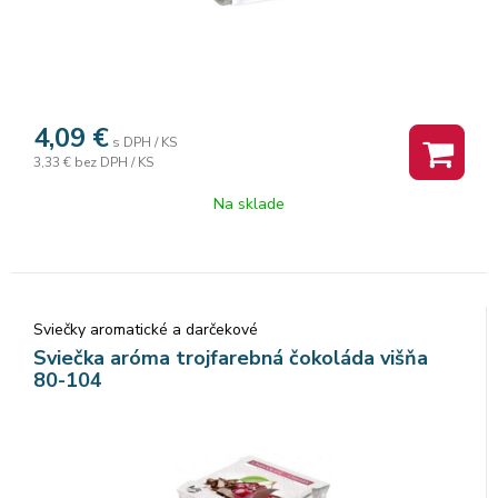
4,09
€
s DPH / KS
3,33 €
bez DPH / KS
Na sklade
Sviečky aromatické a darčekové
Sviečka aróma trojfarebná čokoláda višňa
80-104