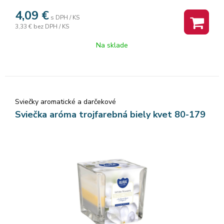
4,09
€
s DPH / KS
3,33 €
bez DPH / KS
Na sklade
Sviečky aromatické a darčekové
Sviečka aróma trojfarebná biely kvet 80-179