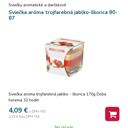
Sviečky aromatické a darčekové
Sviečka aróma trojfarebná jablko-škorica 80-
87
Sviečka aroma trojfarebná jablko - škorica 170g Doba
horenia 32 hodín
4,09
€
s DPH / KS
3,33 €
bez DPH / KS
Na sklade