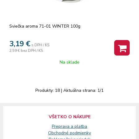
Sviečka aroma 71-01 WINTER 100g
3,19
€
s DPH / KS
2,59 €
bez DPH / KS
Na sklade
Produkty:
18
| Aktuálna strana:
1
/
1
VŠETKO O NÁKUPE
Preprava a platba
Obchodné podmienky