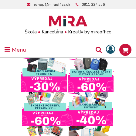
eshop@miraoffice.sk
0911 324 556
Škola
•
Kancelária
•
Kreatív by miraoffice
Menu