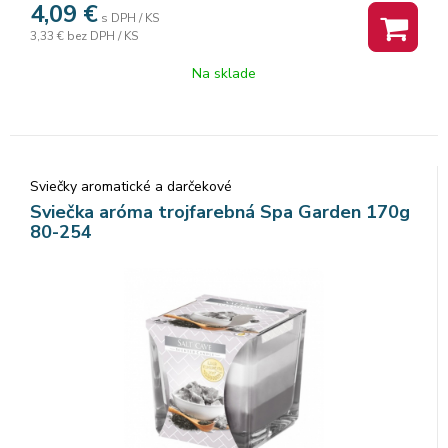
4,09
€
s DPH / KS
3,33 €
bez DPH / KS
Na sklade
Sviečky aromatické a darčekové
Sviečka aróma trojfarebná Spa Garden 170g
80-254