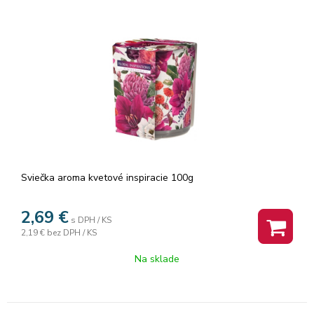
Sviečka aroma kvetové inspiracie 100g
2,69
€
s DPH / KS
2,19 €
bez DPH / KS
Na sklade