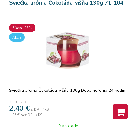
Sviečka aróma Čokoláda-višňa 130g 71-104
Zľava -25%
Akcia
Sviečka aroma Čokoláda-višňa 130g Doba horenia 24 hodín
3,19 €
s DPH
2,40
€
s DPH / KS
1,95 €
bez DPH / KS
Na sklade