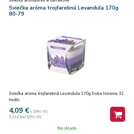
Sviečky aromatické a darčekové
Sviečka aróma trojfarebná Levanduľa 170g
80-79
Sviečka aroma trojfarebná Levanduľa 170g Doba horenia 32
hodín
4,09
€
s DPH / KS
3,33 €
bez DPH / KS
Na sklade