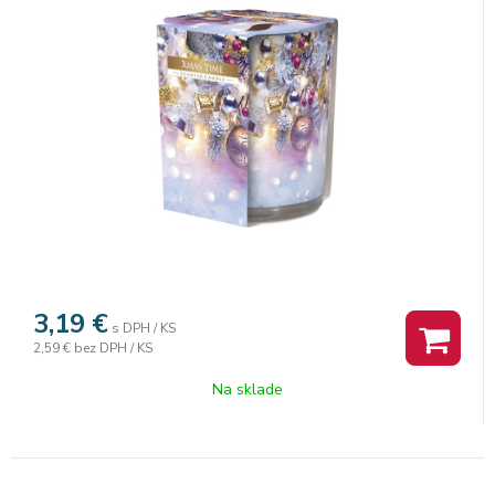
3,19
€
s DPH / KS
2,59 €
bez DPH / KS
Na sklade