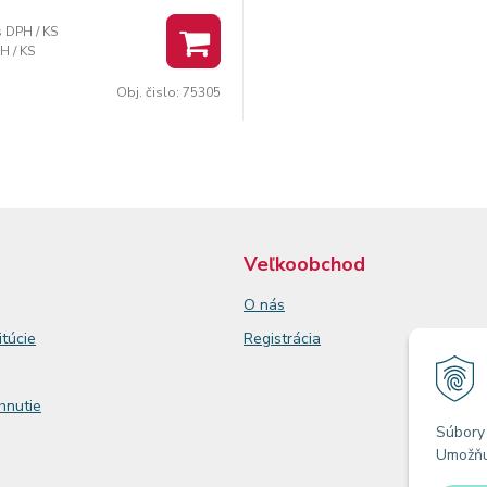
s DPH / KS
H / KS
Obj. čislo:
75305
Veľkoobchod
O nás
itúcie
Registrácia
ahnutie
Súbory 
Umožňuj