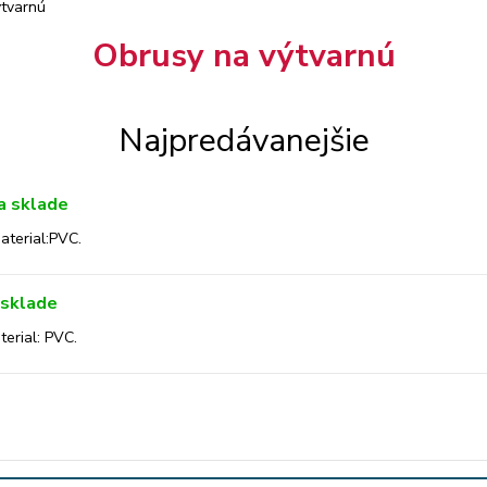
ýtvarnú
Obrusy na výtvarnú
Najpredávanejšie
a sklade
aterial:PVC.
 sklade
erial: PVC.