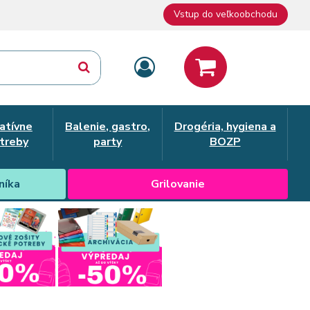
Vstup do veľkoobchodu
atívne
Balenie, gastro,
Drogéria, hygiena a
treby
party
BOZP
níka
Grilovanie