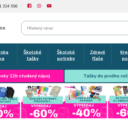
1 324 556
ice
rska
Školské
Školské
Zdravé
Kre
ka
tašky
potreby
fľaše
po
sky 12h studený nápoj
Tašky do prvého roč