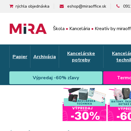
rýchla objednávka
eshop@miraoffice.sk
091
Škola
•
Kancelária
•
Kreatív by miraoff
Kancelárske
Kancelá
Papier
Archivácia
potreby
techni
Výpredaj -60% zľavy
Termo