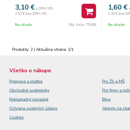
3,10
€
1,60
€
s DPH / KS
2,52 €
bez DPH / KS
1,30 €
bez DP
Na sklade
Obj. čislo:
75306
Na sklade
Produkty:
2
| Aktuálna strana:
1
/
1
Všetko o nákupe
Preprava a platba
Pre ŽS a MŠ
Obchodné podmienky
Pre firmy a inšt
Reklamačný
poriadok
Blog
Ochrana osobných údajov
Aktivity na sti
Cookies