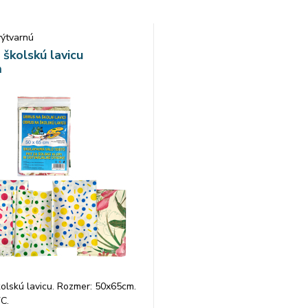
výtvarnú
 školskú lavicu
m
olskú lavicu. Rozmer: 50x65cm.
VC.