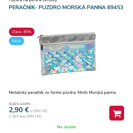
PERAČNÍK- PUZDRO MORSKÁ PANNA 89453
Zľava -65%
Akcia
Metalický peračník vo forme púzdra. Motív Morská panna.
8,30 €
s DPH
2,90
€
s DPH / KS
2,36 €
bez DPH / KS
Na sklade