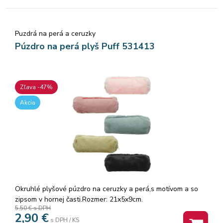
Puzdrá na perá a ceruzky
Púzdro na perá plyš Puff 531413
Zľava -47%
Akcia
Okruhlé plyšové púzdro na ceruzky a perá,s motívom a so
zipsom v hornej časti.Rozmer: 21x5x9cm.
5,50 €
s DPH
2,90
€
s DPH / KS