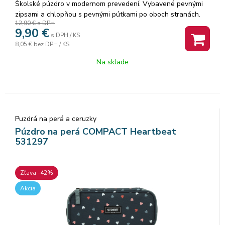
Školské púzdro v modernom prevedení. Vybavené pevnými
zipsami a chlopňou s pevnými pútkami po oboch stranách.
12,90 €
s DPH
Pod chlopňou je miesto pre volné uloženie písacích potrieb či
9,90
€
iných drobností. Vhodné pre školákov na 2. stupni a starších
s DPH / KS
8,05 €
bez DPH / KS
študentov. Puzdro je ľahko umývateľné.Rozmer: 22x10x5cm.
Na sklade
Puzdrá na perá a ceruzky
Púzdro na perá COMPACT Heartbeat
531297
Zľava -42%
Akcia