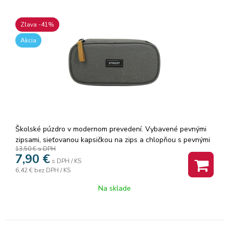
Zľava -41%
Akcia
Školské púzdro v modernom prevedení. Vybavené pevnými
zipsami, sieťovanou kapsičkou na zips a chlopňou s pevnými
13,50 €
s DPH
pútkami po oboch stranách. Pod chlopňou je miesto pre
7,90
€
volné uloženie písacích potrieb či iných drobností. Vhodné
s DPH / KS
6,42 €
bez DPH / KS
pre školákov na 2. stupni a starších študentov. Puzdro je
ľahko umývateľné.Rozmer: 22x11x5,5cm.
Na sklade