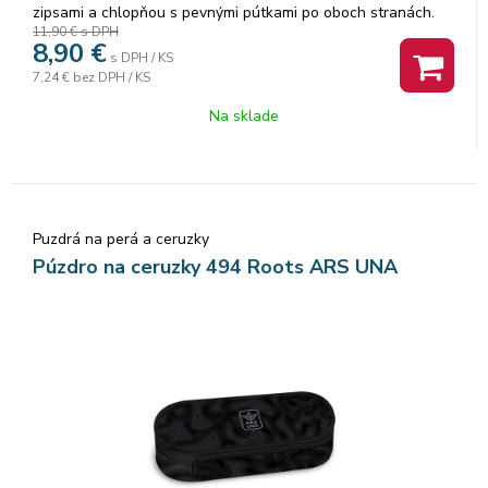
zipsami a chlopňou s pevnými pútkami po oboch stranách.
11,90 €
s DPH
Pod chlopňou je miesto pre volné uloženie písacích potrieb či
8,90
€
iných drobností. Vhodné pre školákov na 2. stupni a starších
s DPH / KS
7,24 €
bez DPH / KS
študentov. Puzdro je ľahko umývateľné.Rozmer: 22x10x5cm.
Na sklade
Puzdrá na perá a ceruzky
Púzdro na ceruzky 494 Roots ARS UNA