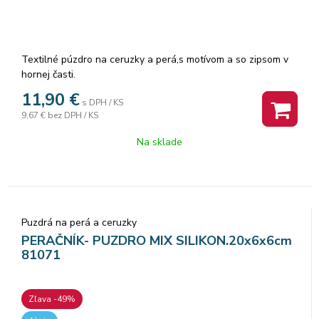
Textilné púzdro na ceruzky a perá,s motívom a so zipsom v
hornej časti.
11,90
€
s DPH / KS
9,67 €
bez DPH / KS
Na sklade
Puzdrá na perá a ceruzky
PERAČNÍK- PUZDRO MIX SILIKON.20x6x6cm
81071
Zľava -49%