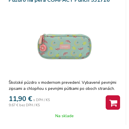
Školské púzdro v modernom prevedení. Vybavené pevnými
zipsami a chlopňou s pevnými pútkami po oboch stranách.
Pod chlopňou je miesto pre volné uloženie písacích potrieb či
11,90
€
s DPH / KS
iných drobností. Vhodné pre školákov na 2. stupni a starších
9,67 €
bez DPH / KS
študentov. Puzdro je ľahko umývateľné.Rozmer: 22x10x5cm.
Na sklade