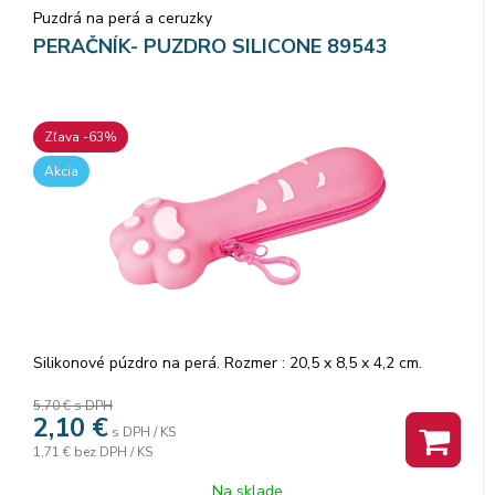
Puzdrá na perá a ceruzky
PERAČNÍK- PUZDRO SILICONE 89543
Zľava -63%
Akcia
Silikonové púzdro na perá. Rozmer : 20,5 x 8,5 x 4,2 cm.
5,70 €
s DPH
2,10
€
s DPH / KS
1,71 €
bez DPH / KS
Na sklade