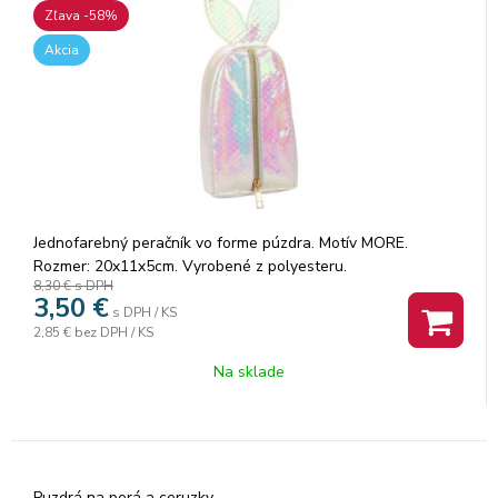
Zľava -58%
Akcia
Jednofarebný peračník vo forme púzdra. Motív MORE.
Rozmer: 20x11x5cm. Vyrobené z polyesteru.
8,30 €
s DPH
3,50
€
s DPH / KS
2,85 €
bez DPH / KS
Na sklade
Puzdrá na perá a ceruzky