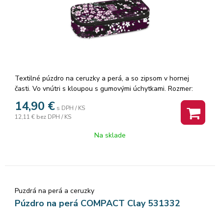
Textilné púzdro na ceruzky a perá, a so zipsom v hornej
časti. Vo vnútri s kloupou s gumovými úchytkami. Rozmer:
21x10x7cm.
14,90
€
s DPH / KS
12,11 €
bez DPH / KS
Na sklade
Puzdrá na perá a ceruzky
Púzdro na perá COMPACT Clay 531332