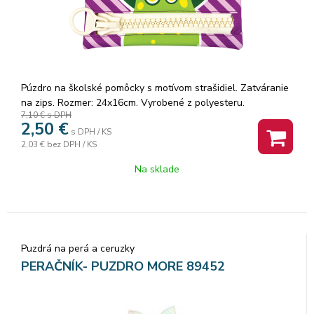
Púzdro na školské pomôcky s motívom strašidiel. Zatváranie
na zips. Rozmer: 24x16cm. Vyrobené z polyesteru.
7,10 €
s DPH
2,50
€
s DPH / KS
2,03 €
bez DPH / KS
Na sklade
Puzdrá na perá a ceruzky
PERAČNÍK- PUZDRO MORE 89452