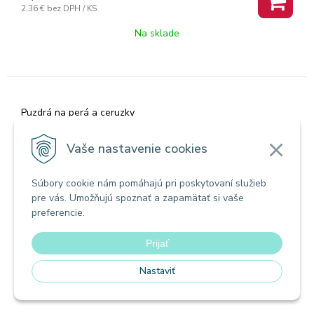
2,36 €
bez DPH / KS
Na sklade
Puzdrá na perá a ceruzky
Púzdro na perá COMPACT Manual 531299
Vaše nastavenie cookies
Súbory cookie nám pomáhajú pri poskytovaní služieb
Zľava -42%
pre vás. Umožňujú spoznať a zapamätať si vaše
Akcia
preferencie.
Prijať
Nastaviť