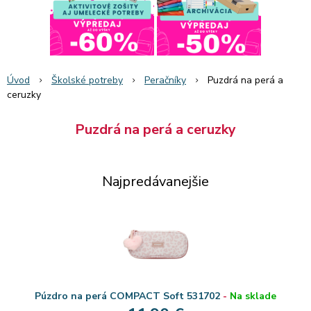
Úvod
Školské potreby
Peračníky
Puzdrá na perá a
ceruzky
Puzdrá na perá a ceruzky
Najpredávanejšie
Púzdro na perá COMPACT Soft 531702
-
Na sklade