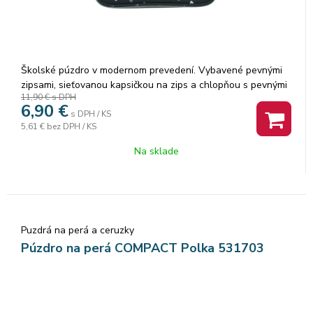
Školské púzdro v modernom prevedení. Vybavené pevnými
zipsami, sieťovanou kapsičkou na zips a chlopňou s pevnými
11,90 €
s DPH
pútkami po oboch stranách. Pod chlopňou je miesto pre
6,90
€
volné uloženie písacích potrieb či iných drobností. Vhodné
s DPH / KS
5,61 €
bez DPH / KS
pre školákov na 2. stupni a starších študentov. Puzdro je
ľahko umývateľné.Rozmer: 22x10x5,5cm.
Na sklade
Puzdrá na perá a ceruzky
Púzdro na perá COMPACT Polka 531703