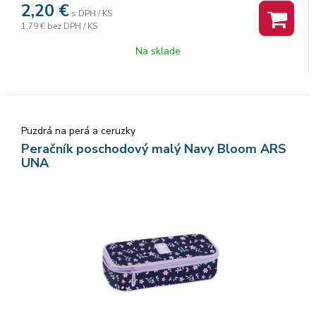
2,20
€
s DPH / KS
1,79 €
bez DPH / KS
Na sklade
Puzdrá na perá a ceruzky
Peračník poschodový malý Navy Bloom ARS
UNA