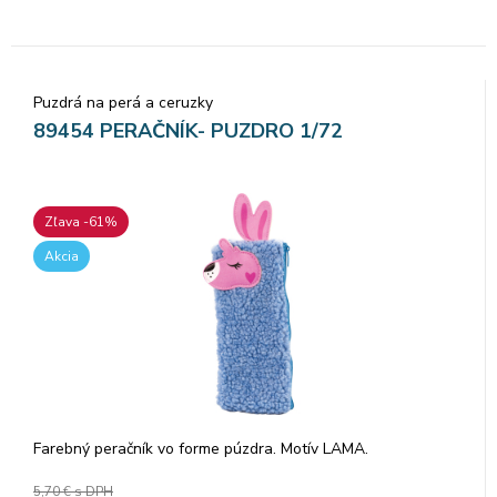
Puzdrá na perá a ceruzky
89454 PERAČNÍK- PUZDRO 1/72
Zľava -61%
Akcia
Farebný peračník vo forme púzdra. Motív LAMA.
5,70 €
s DPH