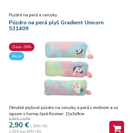
Puzdrá na perá a ceruzky
Púzdro na perá plyš Gradient Unicorn
531409
Zľava -58%
Akcia
Okruhlé plyšové púzdro na ceruzky a perá,s motívom a so
zipsom v hornej časti.Rozmer: 21x3x9cm.
6,90 €
s DPH
2,90
€
s DPH / KS
2,36 €
bez DPH / KS