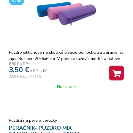
Akcia
Púzdro silikónové na školské písacie pomôcky. Zatváranie na
zips. Rozmer: 20x6x6 cm. V ponuke ružové, modré a fialové.
6,90 €
s DPH
Dodávame podľa skladových zásob.
3,50
€
s DPH / KS
2,85 €
bez DPH / KS
Na sklade
Puzdrá na perá a ceruzky
PERAČNÍK- PUZDRO MIX