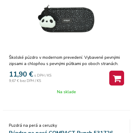
Školské púzdro v modernom prevedení. Vybavené pevnými
zipsami a chlopňou s pevnými pútkami po oboch stranách.
Pod chlopňou je miesto pre volné uloženie písacích potrieb či
11,90
€
s DPH / KS
iných drobností. Vhodné pre školákov na 2. stupni a starších
9,67 €
bez DPH / KS
študentov. Puzdro je ľahko umývateľné.Rozmer: 22x10x5cm.
Na sklade
Puzdrá na perá a ceruzky
Púzdro na perá COMPACT Punch 531726