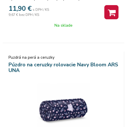
Pod chlopňou je miesto pre volné uloženie písacích potrieb či
11,90
€
s DPH / KS
iných drobností. Vhodné pre školákov na 2. stupni a starších
9,67 €
bez DPH / KS
študentov. Puzdro je ľahko umývateľné.Rozmer: 22x10x5cm.
Na sklade
Puzdrá na perá a ceruzky
Púzdro na ceruzky rolovacie Navy Bloom ARS
UNA