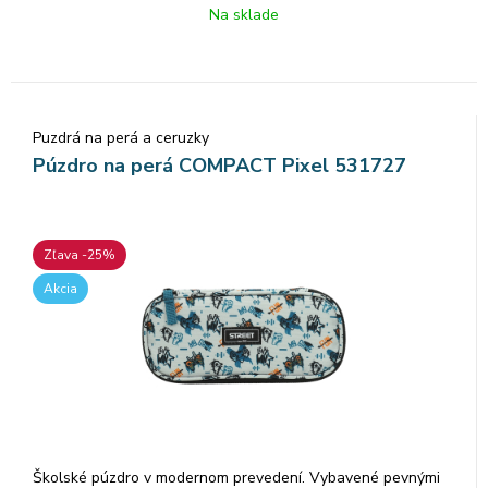
ľahko umývateľné.Rozmer: 22x11x5,5cm.
Na sklade
Puzdrá na perá a ceruzky
Púzdro na perá COMPACT Pixel 531727
Zľava -25%
Akcia
Školské púzdro v modernom prevedení. Vybavené pevnými