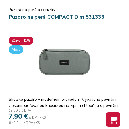
Puzdrá na perá a ceruzky
Púzdro na perá COMPACT Dim 531333
Zľava -41%
Akcia
Školské púzdro v modernom prevedení. Vybavené pevnými
zipsami, sieťovanou kapsičkou na zips a chlopňou s pevnými
13,50 €
s DPH
pútkami po oboch stranách. Pod chlopňou je miesto pre
7,90
€
volné uloženie písacích potrieb či iných drobností. Vhodné
s DPH / KS
6,42 €
bez DPH / KS
pre školákov na 2. stupni a starších študentov. Puzdro je