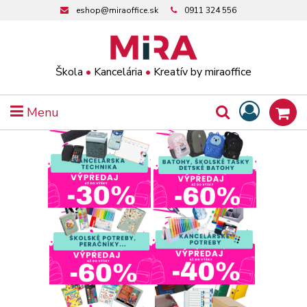
eshop@miraoffice.sk
0911 324 556
Škola
•
Kancelária
•
Kreatív by miraoffice
Menu