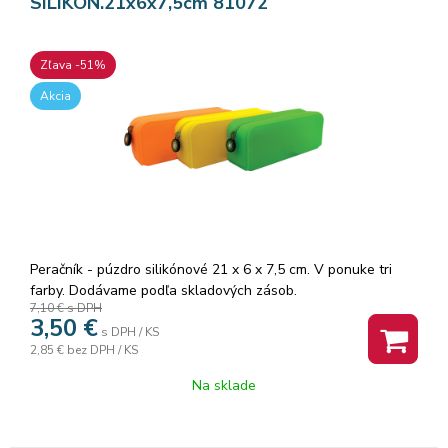
SILIKON.21x6x7,5cm 81072
Zľava -51%
Akcia
Peračník - púzdro silikónové 21 x 6 x 7,5 cm. V ponuke tri
farby. Dodávame podľa skladových zásob.
7,10 €
s DPH
3,50
€
s DPH / KS
2,85 €
bez DPH / KS
Na sklade