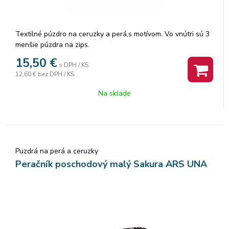
Textilné púzdro na ceruzky a perá,s motívom. Vo vnútri sú 3
menšie púzdra na zips.
15,50
€
s DPH / KS
12,60 €
bez DPH / KS
Na sklade
Puzdrá na perá a ceruzky
Peračník poschodový malý Sakura ARS UNA