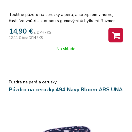
Textilné púzdro na ceruzky a perá, a so zipsom v hornej
časti. Vo vnútri s kloupou s gumovými úchytkami. Rozmer:
21x10x7cm.
14,90
€
s DPH / KS
12,11 €
bez DPH / KS
Na sklade
Puzdrá na perá a ceruzky
Púzdro na ceruzky 494 Navy Bloom ARS UNA