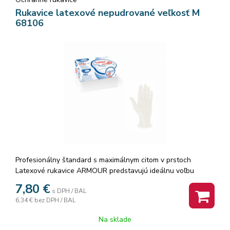
Rukavice latexové nepudrované veľkosť M
68106
Profesionálny štandard s maximálnym citom v prstoch
Latexové rukavice ARMOUR predstavujú ideálnu voľbu
všade tam, kde je potrebný dokonalý úchop a vysoká
7,80
€
s DPH / BAL
presnosť. Prírodný latex je materiálom s najvyššou mierou
6,34 €
bez DPH / BAL
elasticity na trhu – rukavice sa dokonale prispôsobia
anatómii vašej dlane a pôsobia ako ''druhá koža''. Model
Na sklade
ARMOUR je navrhnutý tak, aby poskytoval bezpečnú