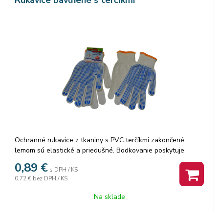
Ochranné rukavice z tkaniny s PVC terčíkmi zakončené
lemom sú elastické a priedušné. Bodkovanie poskytuje
dobrú priľnavosť.
0,89
€
s DPH / KS
0,72 €
bez DPH / KS
Na sklade