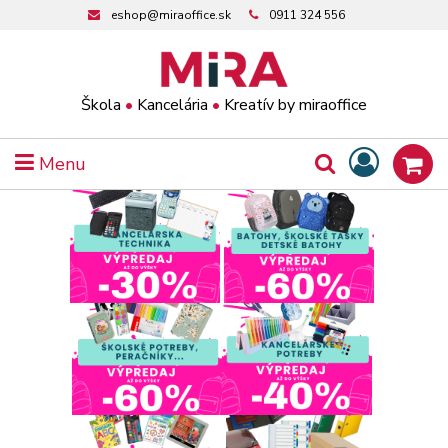
eshop@miraoffice.sk
0911 324 556
Škola
•
Kancelária
•
Kreatív by miraoffice
Menu