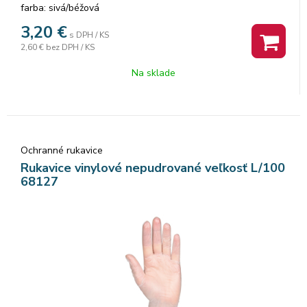
farba: sivá/béžová
3,20
€
s DPH / KS
2,60 €
bez DPH / KS
Na sklade
Ochranné rukavice
Rukavice vinylové nepudrované veľkosť L/100
68127