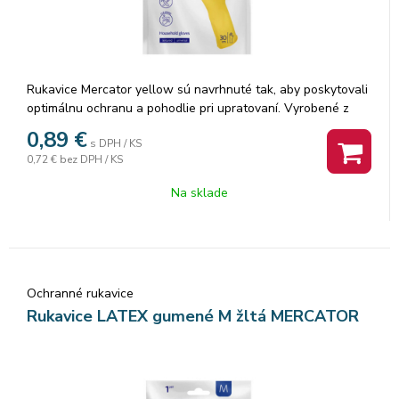
Rukavice Mercator yellow sú navrhnuté tak, aby poskytovali
optimálnu ochranu a pohodlie pri upratovaní. Vyrobené z
kvalitného materiálu, ktorý zabezpečuje odolnosť voči
0,89
€
s DPH / KS
chemikáliám a mechanickému poškodeniu. Vďaka
0,72 €
bez DPH / KS
textúrovanej povrchovej úprave poskytujú skvelý úchop aj vo
vlhkých podmienkach. Veľkosť S je ideálna pre menšie ruky,
Na sklade
čím zaručuje pohodlné nosenie a flexibilitu pohybu. Tieto
rukavice sú vhodné pre profesionálne použitie v rôznych
prevádzkach aj pre domáce upratovanie.
Ochranné rukavice
Rukavice LATEX gumené M žltá MERCATOR