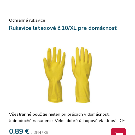
Ochranné rukavice
Rukavice latexové č.10/XL pre domácnosť
Všestranné použitie nielen pri prácach v domácnosti.
Jednoduché nasadenie. Veľmi dobré úchopové vlastnosti. CE
certifikované Zabraňuje prenikaniu maziva oleja a vody
0,89
€
s DPH / KS
Textúrovaný vzor Flokové lemovanie Oleju a vode odolné