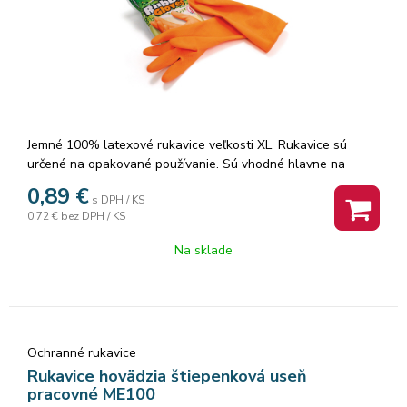
Jemné 100% latexové rukavice veľkosti XL. Rukavice sú
určené na opakované používanie. Sú vhodné hlavne na
upratovanie. Farba: oranžová.
0,89
€
s DPH / KS
0,72 €
bez DPH / KS
Na sklade
Ochranné rukavice
Rukavice hovädzia štiepenková useň
pracovné ME100