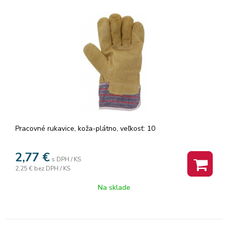
Pracovné rukavice, koža-plátno, veľkosť: 10
2,77
€
s DPH / KS
2,25 €
bez DPH / KS
Na sklade