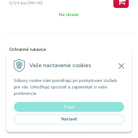
0,72 €
bez DPH / KS
Na sklade
Ochranné rukavice
Gumené rukavice, vhodné do domácnosti, veľ.
S, 1 pár, FINO
Vaše nastavenie cookies
Súbory cookie nám pomáhajú pri poskytovaní služieb
pre vás. Umožňujú spoznať a zapamätať si vaše
preferencie.
Prijať
Nastaviť