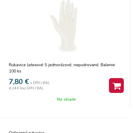
Rukavice latexové S jednorázové, nepudrované. Balenie:
100 ks
7,80
€
s DPH / BAL
6,34 €
bez DPH / BAL
Na sklade
Ochranné rukavice