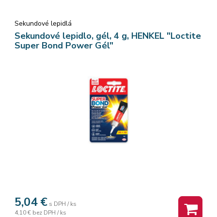
Sekundové lepidlá
Sekundové lepidlo, gél, 4 g, HENKEL "Loctite
Super Bond Power Gél"
5,04
€
s DPH / ks
4,10 €
bez DPH / ks