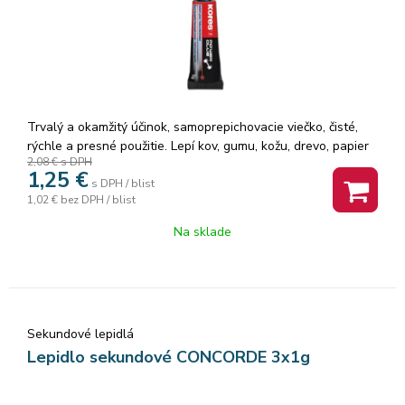
Trvalý a okamžitý účinok, samoprepichovacie viečko, čisté,
rýchle a presné použitie. Lepí kov, gumu, kožu, drevo, papier
2,08 €
s DPH
a plast, nesteká.
1,25
€
s DPH / blist
1,02 €
bez DPH / blist
Na sklade
Sekundové lepidlá
Lepidlo sekundové CONCORDE 3x1g