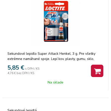
Sekundové lepidlo Super Attack Henkel, 3 g. Pre všetky
extrémne namáhané spoje. Lepí kov, plasty, gumu, sklo,
keramiku. Balenie 12 ks.
5,85
€
s DPH / KS
4,76 €
bez DPH / KS
Na sklade
Sekundové lepidlá