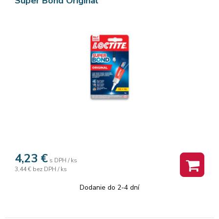
Super Bond Original"
4,23
€
s DPH / ks
3,44 €
bez DPH / ks
Dodanie do 2-4 dní