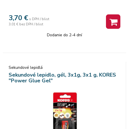
3,70
€
s DPH / blist
3,01 €
bez DPH / blist
Dodanie do 2-4 dní
Sekundové lepidlá
Sekundové lepidlo, gél, 3x1g, 3x1 g, KORES
"Power Glue Gel"