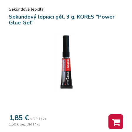
Sekundové lepidlá
Sekundový lepiaci gél, 3 g, KORES "Power
Glue Gel"
1,85
€
s DPH / ks
1,50 €
bez DPH / ks