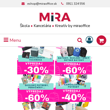
eshop@miraoffice.sk
0911 324 556
Škola
•
Kancelária
•
Kreatív by miraoffice
Menu