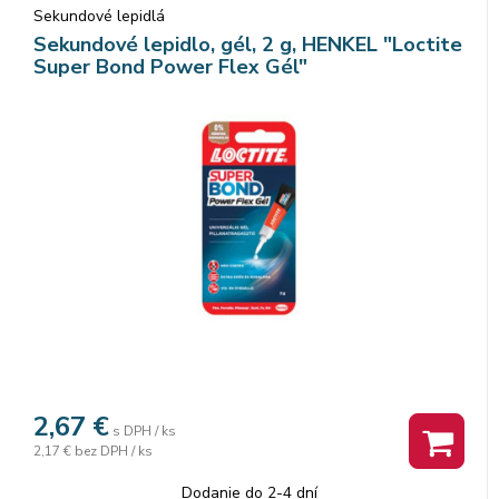
Sekundové lepidlá
Sekundové lepidlo, gél, 2 g, HENKEL "Loctite
Super Bond Power Flex Gél"
2,67
€
s DPH / ks
2,17 €
bez DPH / ks
Dodanie do 2-4 dní