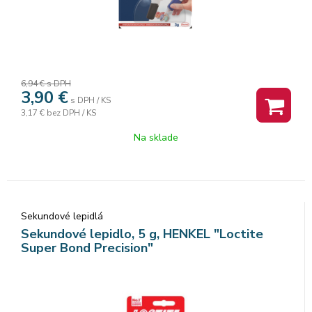
6,94 €
s DPH
3,90
€
s DPH / KS
3,17 €
bez DPH / KS
Na sklade
Sekundové lepidlá
Sekundové lepidlo, 5 g, HENKEL "Loctite
Super Bond Precision"