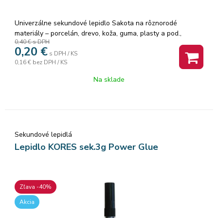
Univerzálne sekundové lepidlo Sakota na rôznorodé
materiály – porcelán, drevo, koža, guma, plasty a pod.,
0,40 €
s DPH
umožňuje presné dávkovanie vďaka aplikátoru, hmotnosť 3g.
0,20
€
Balenie: 12 ks.
s DPH / KS
0,16 €
bez DPH / KS
Na sklade
Sekundové lepidlá
Lepidlo KORES sek.3g Power Glue
Zľava -40%
Akcia