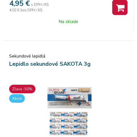
4,95
€
s DPH / KS
4,02 €
bez DPH / KS
Na sklade
Sekundové lepidlá
Lepidlo sekundové SAKOTA 3g
Zľava -50%
Akcia