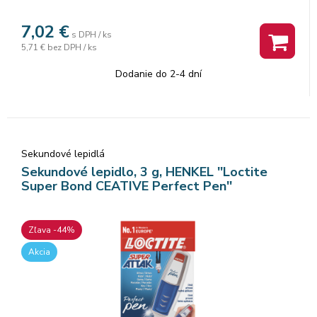
7,02
€
s DPH / ks
5,71 €
bez DPH / ks
Dodanie do 2-4 dní
Sekundové lepidlá
Sekundové lepidlo, 3 g, HENKEL ''Loctite
Super Bond CEATIVE Perfect Pen''
Zľava -44%
Akcia