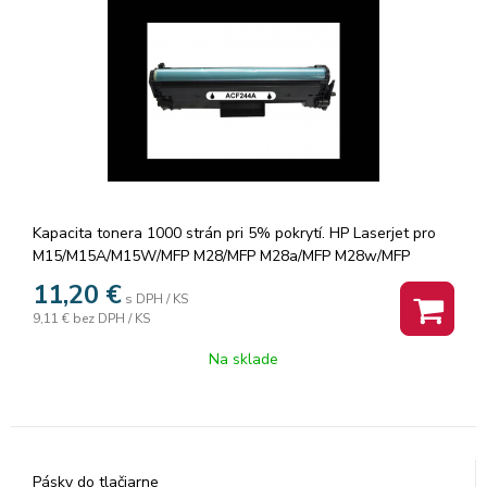
Kapacita tonera 1000 strán pri 5% pokrytí. HP Laserjet pro
M15/M15A/M15W/MFP M28/MFP M28a/MFP M28w/MFP
M29w
11,20
€
s DPH / KS
9,11 €
bez DPH / KS
Na sklade
Pásky do tlačiarne