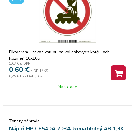
Piktogram - zákaz vstupu na kolieskových korčuliach.
Rozmer: 10x10cm.
1,07 €
s DPH
0,60
€
s DPH / KS
0,49 €
bez DPH / KS
Na sklade
Tonery náhrada
Náplň HP CF540A 203A komatibilný AB 1,3K