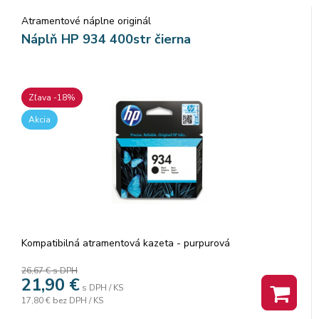
Atramentové náplne originál
Náplň HP 934 400str čierna
Zľava -18%
Akcia
Kompatibilná atramentová kazeta - purpurová
26,67 €
s DPH
21,90
€
s DPH / KS
17,80 €
bez DPH / KS