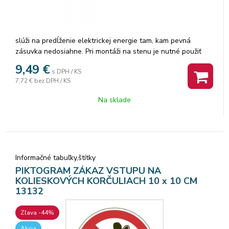
slúži na predĺženie elektrickej energie tam, kam pevná
zásuvka nedosiahne. Pri montáži na stenu je nutné použiť
šróbik zo zápustnou hlavou PZ max. priemer 2,5–3 mm, dĺžka
9,49
€
s DPH / KS
30–40 mm. V prípade použitia iného priemeru, hrozí
7,72 €
bez DPH / KS
poškodenie plastovej časti otvoru. Pokiaľ dôjde k poškodeniu
plastovej časti otvoru, predlžovací prívod nepoužívajte
Na sklade
Informačné tabuľky,štítky
PIKTOGRAM ZÁKAZ VSTUPU NA
KOLIESKOVÝCH KORČULIACH 10 x 10 CM
13132
Zľava -44%
Akcia