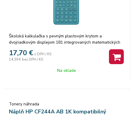
Školská kalkulačka s pevným plastovým krytom a
dvojriadkovým displejom 181 integrovaných matematických
funkcií. Výpočet zlomkov, permutácie a kombinácie,
17,70
€
s DPH / KS
hyperbolické funkcie, frakčné výpočty, trigonometrické
14,39 €
bez DPH / KS
funkcie. Frakčné výpočty Náhodné číslo Nezávislá pamäť
Štatistické výpočty (štandardná odchýlka, regresná analýza)
Na sklade
Napájanie: 2×AA batérie Rozmery: 10×75×153mm Nové
blistrové balenie TYP KALKULÁTORA: VEDECKÝ ZÁKLADNÝ
POČET MIEST DISPLEJA: 10 Napájanie: batériové PÚZDRO:
PEVNÉ PLASTOVÉ
Tonery náhrada
Náplň HP CF244A AB 1K kompatibilný