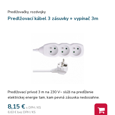
Predlžovačky, rozdvojky
Predlžovací kábel 3 zásuvky + vypínač 3m
Predlžovací prívod 3 m na 230 V~ slúži na predĺženie
elektrickej energie tam, kam pevná zásuvka nedosiahne.
8,15
€
s DPH / KS
6,63 €
bez DPH / KS