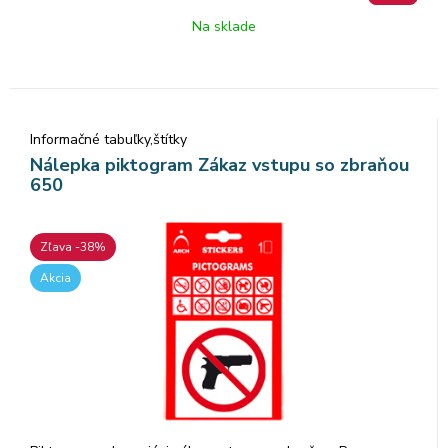
Na sklade
Informačné tabuľky,štítky
Nálepka piktogram Zákaz vstupu so zbraňou
650
Zľava -38%
Akcia