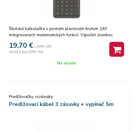
Školská kalkulačka s pevným plastovým krytom 240
integrovaných matematických funkcií. Výpočet zlomkov,
variácie a kombinácie, transformácia súradníc, Štatistické
19,70
€
s DPH / KS
výpočty (štandardná odchýlka, regresná analýza)
16,02 €
bez DPH / KS
Hyperbolické a inverzné aj hyperbolické funkcie Napájanie:
1×AA batérie Životnosť batérie: 2 roky Rozmery: 18,6
Na sklade
x85×156mm Hmotnosť: 125g Nové blistrové balenie TYP
KALKULÁTORA: VEDECKÝ ZÁKLADNÝ Napájanie: batériové
PÚZDRO: PEVNÉ PLASTOVÉ POČET MIEST DISPLEJA: 10
Predlžovačky, rozdvojky
Predlžovací kábel 3 zásuvky + vypínač 5m