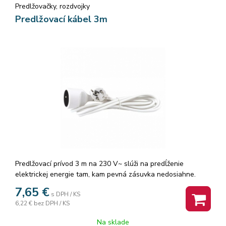
Predlžovačky, rozdvojky
Predlžovací kábel 3m
Predlžovací prívod 3 m na 230 V~ slúži na predĺženie
elektrickej energie tam, kam pevná zásuvka nedosiahne.
7,65
€
s DPH / KS
6,22 €
bez DPH / KS
Na sklade