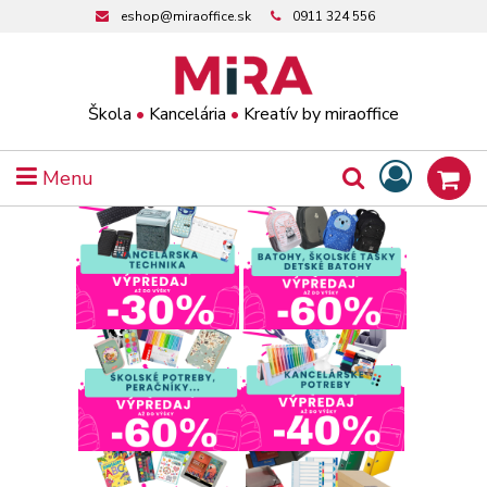
eshop@miraoffice.sk
0911 324 556
Škola
•
Kancelária
•
Kreatív by miraoffice
Menu