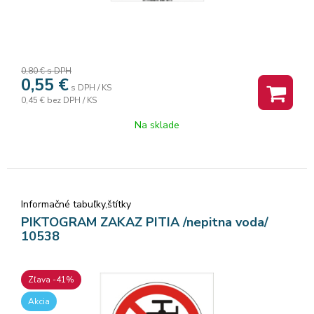
Diferenciálne integrálne výpočty Numerické integrovanie
Numerické derivovanie Ostatné Pevné nasúvacie púzdro
Automatické vypnutie Napájanie: Batériové (1x R03 / AAA)
Rozmery (vxšxd mm) 14 x 77 x 162
0,80 €
s DPH
0,55
€
s DPH / KS
0,45 €
bez DPH / KS
Na sklade
Informačné tabuľky,štítky
PIKTOGRAM ZAKAZ PITIA /nepitna voda/
10538
Zľava -41%
Akcia