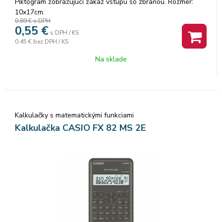
Piktogram zobrazujúci zákaz vstupu so zbraňou. Rozmer:
10x17cm.
0,89 €
s DPH
0,55
€
s DPH / KS
0,45 €
bez DPH / KS
Na sklade
Kalkulačky s matematickými funkciami
Kalkulačka CASIO FX 82 MS 2E