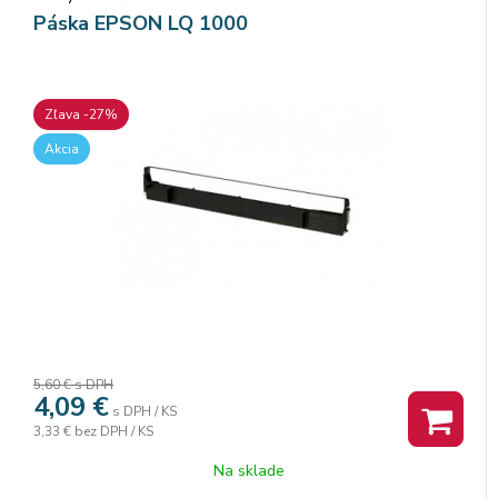
Páska EPSON LQ 1000
Zľava -27%
Akcia
5,60 €
s DPH
4,09
€
s DPH / KS
3,33 €
bez DPH / KS
Na sklade