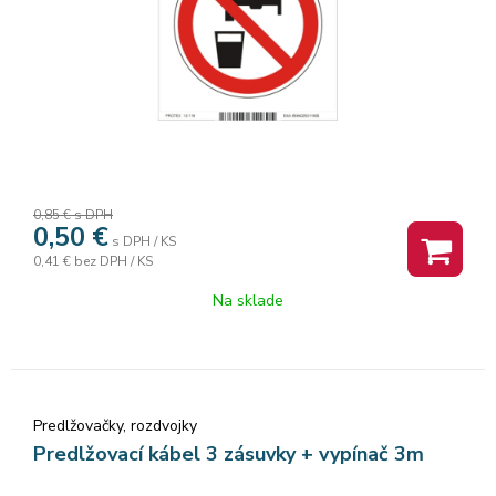
0,85 €
s DPH
0,50
€
s DPH / KS
0,41 €
bez DPH / KS
Na sklade
Predlžovačky, rozdvojky
Predlžovací kábel 3 zásuvky + vypínač 3m