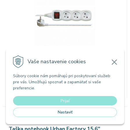
Predlžovací prívod 5 m na 230 V~ slúži na predĺženie
Vaše nastavenie cookies
elektrickej energie tam, kam pevná zásuvka nedosiahne.
11,45
€
s DPH / KS
Súbory cookie nám pomáhajú pri poskytovaní služieb
9,31 €
bez DPH / KS
pre vás. Umožňujú spoznať a zapamätať si vaše
preferencie.
Na sklade
Prijať
Nastaviť
Tašky na notebook a tablet
Taška notebook Urban Factory 15,6''