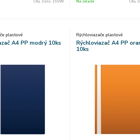
Obj. čislo:
15599
Na sklade
Obj. č
če plastové
Rýchloviazače plastové
azač A4 PP modrý 10ks
Rýchloviazač A4 PP ora
10ks