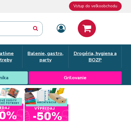
Vstup do veľkoobchodu
atívne
Balenie, gastro,
Drogéria, hygiena a
treby
party
BOZP
níka
Grilovanie