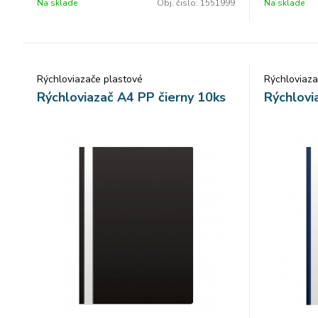
Na sklade
Obj. čislo:
1551999
Na sklade
Rýchloviazače plastové
Rýchloviaza
Rýchloviazač A4 PP čierny 10ks
Rýchlovi