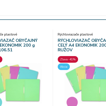
če plastové
Rýchloviazače plastové
VIAZAČ OBYČAJNÝ
RÝCHLOVIAZAČ OBYČA
 EKONOMIK 200 g
CELÝ A4 EKONOMIK 200
06.51
RUŽOV
Zľava -41%
Akcia