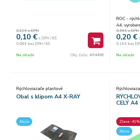
ROC - rýchl
A4, vyroben
0,12 €
s DPH
0,34 €
s DPH
200g/m2.
0,10
€
0,20
€
s DPH / KS
0,08 €
bez DPH / KS
0,16 €
bez DP
Na sklade
Obj. čislo:
AR4498
Na sklade
Rýchloviazače plastové
Rýchloviaza
Obal s klipom A4 X-RAY
RÝCHLO
CELÝ A4
Akcia
Zľava -41%
Akcia