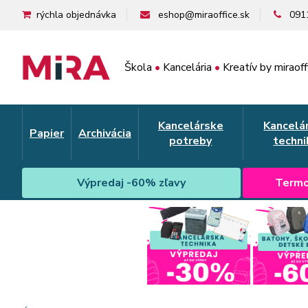
rýchla objednávka
eshop@miraoffice.sk
091
Škola
•
Kancelária
•
Kreatív by miraoff
Kancelárske
Kancelá
Papier
Archivácia
potreby
techni
Výpredaj -60% zľavy
Termo