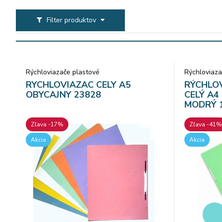
Filter produktov
Rýchloviazače plastové
Rýchloviaza
RYCHLOVIAZAC CELY A5
RÝCHLO
OBYCAJNY 23828
CELÝ A4
MODRÝ 1
Zľava -17%
Zľava -41%
Akcia
Akcia