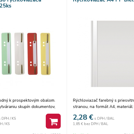
25ks
odný k prospektovým obalom.
Rýchloviazač farebný s priesvi
ytváraniu skupín dokumentov,
stranou, na formát A4, materiál: 
ba výrazne oddeliť od iných
10 ks/ 1 farba vo fólii. Cena za 
2,28
€
s DPH / KS
s DPH / BAL
alenie 25 ks.
H / KS
1,85 €
bez DPH / BAL