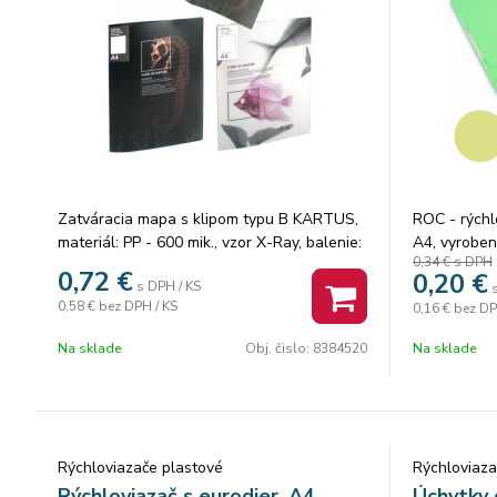
Zatváracia mapa s klipom typu B KARTUS,
ROC - rýchl
materiál: PP - 600 mik., vzor X-Ray, balenie:
A4, vyroben
0,34 €
s DPH
1 ks vo fólii, 20 ks/ mix 2 farby v kartóne.
200g/m2.
0,72
€
0,20
€
s DPH / KS
Cena za 1 ks.
0,58 €
bez DPH / KS
0,16 €
bez DP
Na sklade
Obj. čislo:
8384520
Na sklade
Rýchloviazače plastové
Rýchloviaza
Rýchloviazač s eurodier. A4
Úchytky 