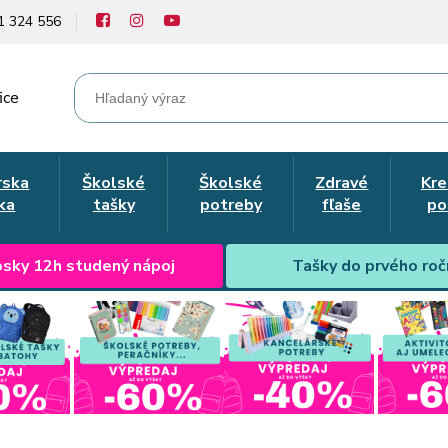
1 324 556
ice
rska
Školské
Školské
Zdravé
Kre
ka
tašky
potreby
fľaše
po
sky 12h studený nápoj
Tašky do prvého roč