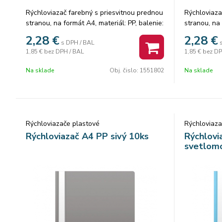
Rýchloviazač farebný s priesvitnou prednou
Rýchloviaza
stranou, na formát A4, materiál: PP, balenie:
stranou, na 
10 ks/ 1 farba vo fólii. Cena za 1 balenie.
10 ks/ 1 far
2,28
€
2,28
€
s DPH / BAL
1,85 €
bez DPH / BAL
1,85 €
bez DP
Na sklade
Obj. čislo:
1551802
Na sklade
Rýchloviazače plastové
Rýchloviaza
Rýchloviazač A4 PP sivý 10ks
Rýchlovi
svetlom