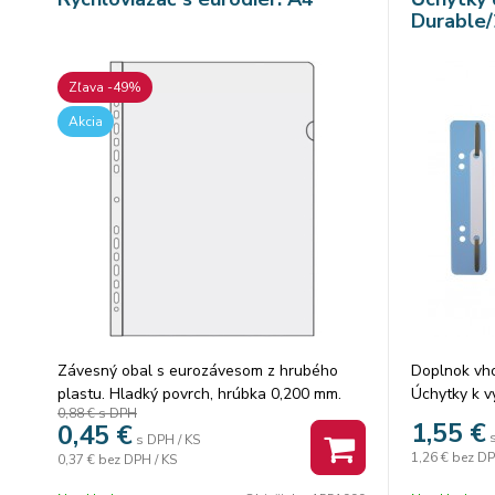
Durable/
Zľava -49%
Akcia
Závesný obal s eurozávesom z hrubého
Doplnok vh
plastu. Hladký povrch, hrúbka 0,200 mm.
Úchytky k v
0,88 €
s DPH
ktoré je tre
1,55
€
0,45
€
dokladov. B
s DPH / KS
1,26 €
bez DP
0,37 €
bez DPH / KS