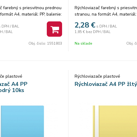
č farebný s priesvitnou prednou
Rýchloviazač farebný s priesvi
formát A4, materiál: PP, balenie:
stranou, na formát A4, materiál: 
ba vo fólii. Cena za 1 balenie.
10 ks/ 1 farba vo fólii. Cena za 
2,28
€
s DPH / BAL
s DPH / BAL
H / BAL
1,85 €
bez DPH / BAL
Obj. čislo:
1551803
Na sklade
Obj. č
če plastové
Rýchloviazače plastové
azač A4 PP
Rýchloviazač A4 PP žlt
odrý 10ks