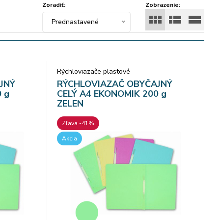
Zoradiť:
Zobrazenie:
Prednastavené
Rýchloviazače plastové
JNÝ
RÝCHLOVIAZAČ OBYČAJNÝ
 g
CELÝ A4 EKONOMIK 200 g
ZELEN
Zľava -41%
Akcia