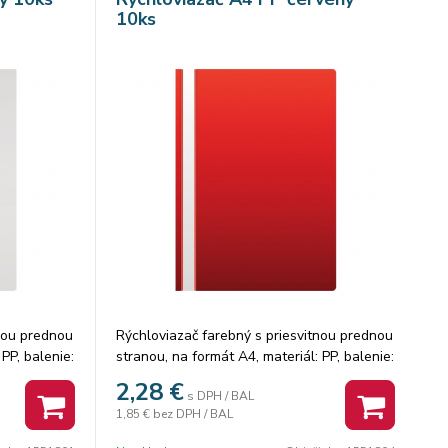
10ks
tnou prednou
Rýchloviazač farebný s priesvitnou prednou
PP, balenie:
stranou, na formát A4, materiál: PP, balenie:
1 balenie.
10 ks/ 1 farba vo fólii. Cena za 1 balenie.
2,28
€
s DPH / BAL
1,85 €
bez DPH / BAL