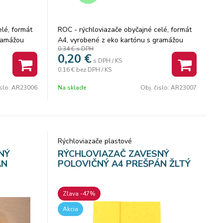
lé, formát
ROC - rýchloviazače obyčajné celé, formát
gramážou
A4, vyrobené z eko kartónu s gramážou
0,34 €
s DPH
200g/m2.
0,20
€
s DPH / KS
0,16 €
bez DPH / KS
islo:
AR23006
Na sklade
Obj. čislo:
AR23007
Rýchloviazače plastové
NÝ
RÝCHLOVIAZAČ ZAVESNÝ
ÁN
POLOVIČNÝ A4 PREŠPÁN ŽLTÝ
Zľava -47%
Akcia