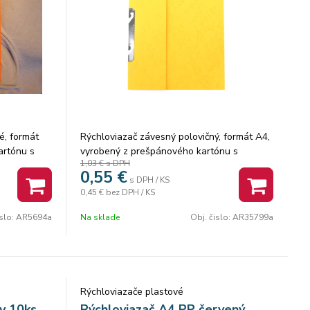
é, formát
Rýchloviazač závesný polovičný, formát A4,
artónu s
vyrobený z prešpánového kartónu s
1,03 €
s DPH
 Ilustračné
gramážou 350g/m2. Farba žltá. Ilustračné
0,55
€
foto.
s DPH / KS
0,45 €
bez DPH / KS
islo:
AR5694a
Na sklade
Obj. čislo:
AR35799a
Rýchloviazače plastové
y 10ks
Rýchloviazač A4 PP červený