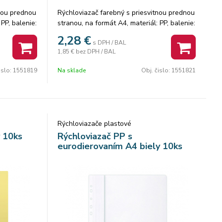
tnou prednou
Rýchloviazač farebný s priesvitnou prednou
PP, balenie:
stranou, na formát A4, materiál: PP, balenie:
1 balenie.
10 ks/ 1 farba vo fólii. Cena za 1 balenie.
2,28
€
s DPH / BAL
1,85 €
bez DPH / BAL
islo:
1551819
Na sklade
Obj. čislo:
1551821
Rýchloviazače plastové
ý 10ks
Rýchloviazač PP s
eurodierovaním A4 biely 10ks