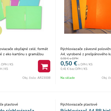
oviazače obyčajné celé, formát
Rýchloviazače závesné polovičn
é z eko kartónu s gramážou
A4, vyrobené z prešpánového k
0,93 €
s DPH
gramážou 350g/m2. Rôzne farby.
0,50
€
foto.
s DPH / KS
s DPH / KS
H / KS
0,41 €
bez DPH / KS
Obj. čislo:
AR23008
Na sklade
Obj. č
če plastové
Rýchloviazače plastové
do rýchloviazača
Rýchloviazač A4 PP biel