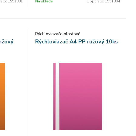
islo:
1551801
Na sklade
Obj. čislo:
1551804
Rýchloviazače plastové
nžový
Rýchloviazač A4 PP ružový 10ks