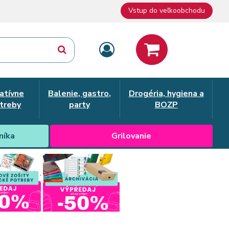
Vstup do veľkoobchodu
atívne
Balenie, gastro,
Drogéria, hygiena a
treby
party
BOZP
níka
Grilovanie