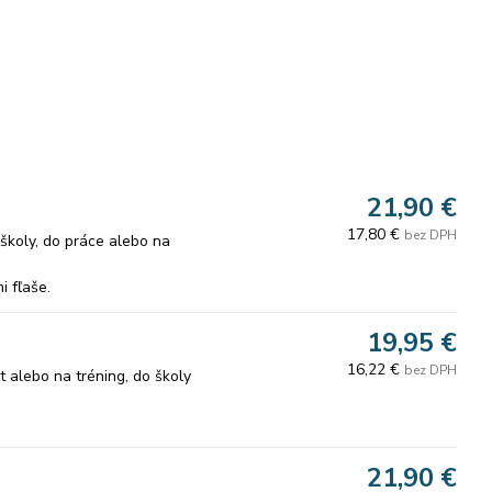
21,90 €
17,80 €
bez DPH
školy, do práce alebo na
i fľaše.
 normy.
19,95 €
s celého dňa.
16,22 €
bez DPH
 alebo na tréning, do školy
ofľaša sa dodáva v krásnom a
21,90 €