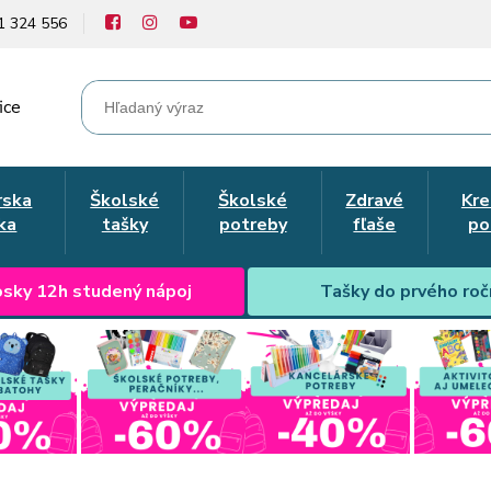
1 324 556
ice
rska
Školské
Školské
Zdravé
Kre
ka
tašky
potreby
fľaše
po
sky 12h studený nápoj
Tašky do prvého roč