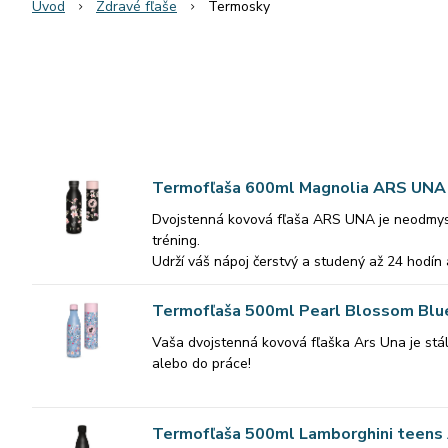
Úvod
Zdravé fľaše
Termosky
Termofľaša 600ml Magnolia ARS UNA
Dvojstenná kovová fľaša ARS UNA je neodmysli
tréning.
Udrží váš nápoj čerstvý a studený až 24 hodín 
Vyrobená je z vysoko kvalitnej nehrdzavejúcej
Termofľaša 500ml Pearl Blossom Bl
Medzi vnútornou a vonkajšou stenou sa nachád
Vaša dvojstenná kovová fľaška Ars Una je stál
alebo do práce!
Hlavné prednosti:
Udrží váš nápoj čerstvý a studený po dobu 24 h
• Dvojstenná, vákuovo izolovaná nerezová fľa
Vyrobené z vysoko kvalitnej nehrdzavejúcej o
• Udrží nápoj teplý až 12 hodín a studený až 2
Termofľaša 500ml Lamborghini teen
elegantnom balení.