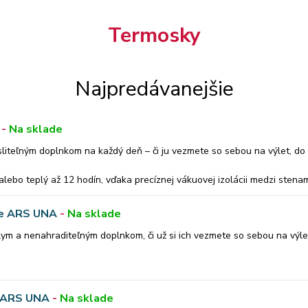
Termosky
Najpredávanejšie
-
Na sklade
teľným doplnkom na každý deň – či ju vezmete so sebou na výlet, do 
alebo teplý až 12 hodín, vďaka precíznej vákuovej izolácii medzi stenam
 ocele 304SS (hrúbka steny: 0,4 – 0,4 mm), spĺňajúcej všetky európske
ue ARS UNA
-
Na sklade
za 3 mm vákuová vrstva, ktorá udržiava stabilnú teplotu nápoja poča
ym a nenahraditeľným doplnkom, či už si ich vezmete so sebou na výlet
odín – udrží váš čaj a kávu teplý až 12 hodín.
ša
cele 304SS v súlade s normami EÚ (hrúbka steny: 0,4 - 0,4 mm). Term
4 hodín
s ARS UNA
-
Na sklade