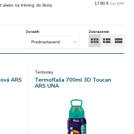
17,80 €
bez DPH
 alebo na tréning, do školy
e!
ofľaša sa dodáva v krásnom a
Zoradiť:
Zobrazenie:
Prednastavené
m – dopĺňajte si ju denne a
e!
Termosky
dová ARS
Termofľaša 700ml 3D Toucan
ARS UNA
votnosť svojej fľaše o