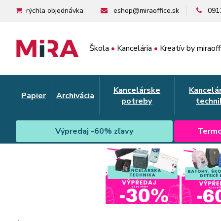
rýchla objednávka
eshop@miraoffice.sk
091
Škola
•
Kancelária
•
Kreatív by miraoff
Kancelárske
Kancelá
Papier
Archivácia
potreby
techni
Výpredaj -60% zľavy
Termo