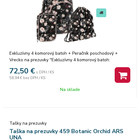
Exkluzívny 4 komorový batoh + Peračník poschodový +
Vrecko na prezuvky ''Exkluzívny 4 komorový batoh:
Vyrobený z veľmi kvalitných materiálov
72,50
€
s DPH / KS
- nastaviteľné ramenné popruhy
58,94 €
bez DPH / KS
- dve veľké a dve malé priehradky na zips
- vrecko na drobnosti
Na sklade
- v strede je veľká priehradka na zips s malými členeniami na
mobil, a drobnosti...
- vpredu je malá kapsa na peňaženku,
- batoh vhodný do školy a na voľný čas
- rozmer: 32 x 46 x 22 cm
Tašky na prezuvky
Objem: 25 L.
Taška na prezuvky 459 Botanic Orchid ARS
UNA
Peračník poschodový 1zipsový Botanic Orchid ARS