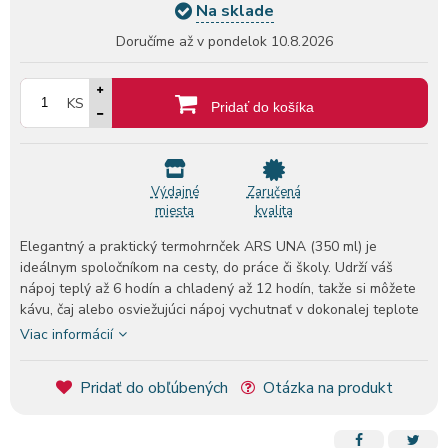
Na sklade
Doručíme až v pondelok
10.8.2026
KS
Pridať do košíka
Výdajné
Zaručená
miesta
kvalita
Elegantný a praktický termohrnček ARS UNA (350 ml) je
ideálnym spoločníkom na cesty, do práce či školy. Udrží váš
nápoj teplý až 6 hodín a chladený až 12 hodín, takže si môžete
kávu, čaj alebo osviežujúci nápoj vychutnať v dokonalej teplote
po celý deň.
Viac informácií
Vyrobený z vysoko kvalitnej nehrdzavejúcej ocele 304SS, ktorá
Pridať do obľúbených
Otázka na produkt
spĺňa európske bezpečnostné normy. Materiál je bez škodlivín
BPA, BPS a BPF, takže termohrnček je 100 % bezpečný pre
kontakt s potravinami (FOOD SAFE).