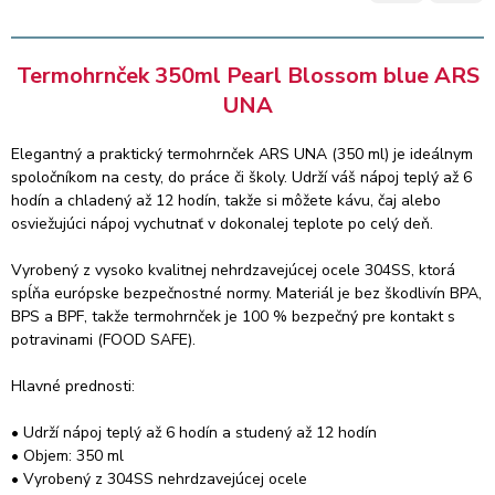
Hlavné prednosti:
Termohrnček 350ml Pearl Blossom blue ARS
• Udrží nápoj teplý až 6 hodín a studený až 12 hodín
UNA
• Objem: 350 ml
• Vyrobený z 304SS nehrdzavejúcej ocele
• Bez obsahu BPA, BPS a BPF
Elegantný a praktický termohrnček ARS UNA (350 ml) je ideálnym
• Bezpečný pre kontakt s potravinami
spoločníkom na cesty, do práce či školy. Udrží váš nápoj teplý až 6
• Tesne uzatvárateľný vrchnák – zabraňuje pretekaniu a
hodín a chladený až 12 hodín, takže si môžete kávu, čaj alebo
odkvapkávaniu
osviežujúci nápoj vychutnať v dokonalej teplote po celý deň.
• Odolný voči teplotám od 0 °C do +100 °C
• Jednoduchá údržba – ručné umývanie
Vyrobený z vysoko kvalitnej nehrdzavejúcej ocele 304SS, ktorá
• Nie je vhodný do mikrovlnnej rúry
spĺňa európske bezpečnostné normy. Materiál je bez škodlivín BPA,
• Dodávaný v elegantnom darčekovom balení
BPS a BPF, takže termohrnček je 100 % bezpečný pre kontakt s
potravinami (FOOD SAFE).
Termohrnček ARS UNA je navrhnutý tak, aby bol spoľahlivým
doplnkom vašej tašky či batohu každý deň. Či už idete do školy,
Hlavné prednosti:
do práce alebo na výlet, váš obľúbený nápoj budete mať vždy
poruke – v správnej teplote.
• Udrží nápoj teplý až 6 hodín a studený až 12 hodín
• Objem: 350 ml
Kráčajte s nami zelenou cestou!
• Vyrobený z 304SS nehrdzavejúcej ocele