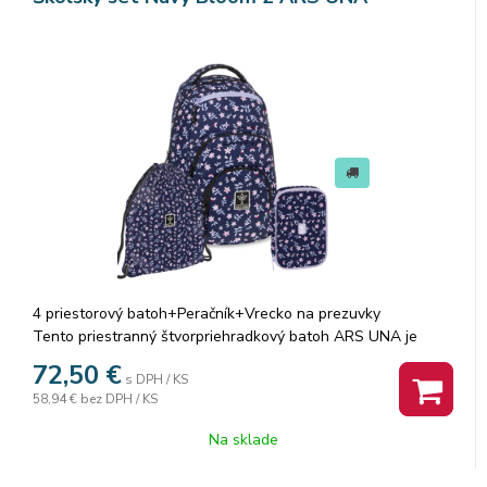
4 priestorový batoh+Peračník+Vrecko na prezuvky
Tento priestranný štvorpriehradkový batoh ARS UNA je
ideálny od 4. ročníka základnej školy. Kombinuje moderný
72,50
€
s DPH / KS
dizajn, ľahkosť a vysokú kvalitu spracovania. Vhodný je
58,94 €
bez DPH / KS
nielen do školy, ale aj na voľný čas či výlety.
Na sklade
Batoh je vyrobený z prémiového, pevného a vodeodpudivého
materiálu, ktorý zaručuje dlhú životnosť a odolnosť aj pri