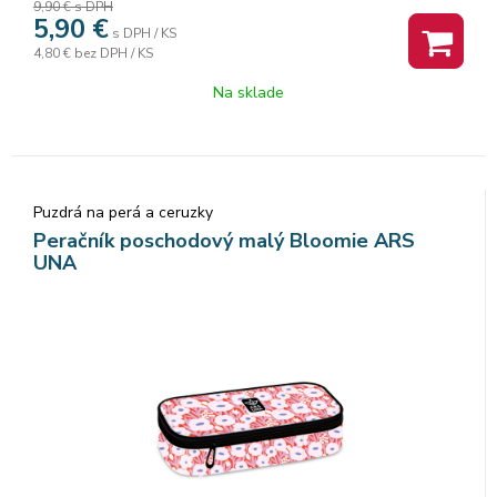
9,90 €
s DPH
5,90
€
s DPH / KS
4,80 €
bez DPH / KS
Na sklade
Puzdrá na perá a ceruzky
Peračník poschodový malý Bloomie ARS
UNA