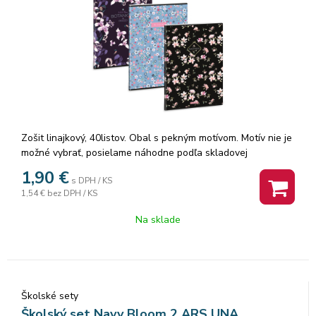
Zošit linajkový, 40listov. Obal s pekným motívom. Motív nie je
možné vybrať, posielame náhodne podľa skladovej
dostupnosti.
1,90
€
s DPH / KS
1,54 €
bez DPH / KS
Na sklade
Školské sety
Školský set Navy Bloom 2 ARS UNA