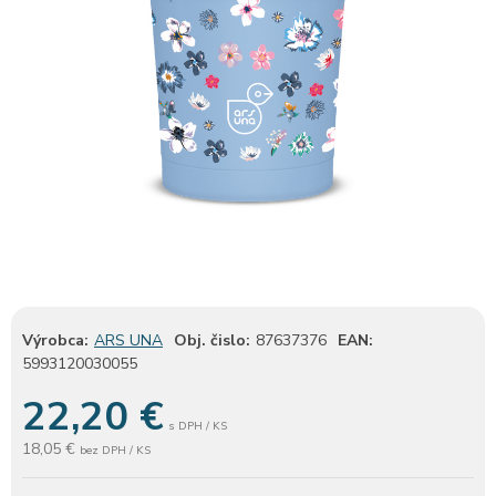
Výrobca:
ARS UNA
Obj. čislo:
87637376
EAN:
5993120030055
22,20
€
s DPH / KS
18,05 €
bez DPH / KS