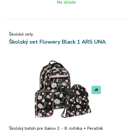
• 3-ročná záruka
Na sklade
Technické údaje:
• Rozmery: 32 × 46 × 22 cm
• Objem: 25 l
Školské sety
• Nosnosť: do 12 kg
Školský set Flowery Black 1 ARS UNA
Batoh ARS UNA spája funkčnosť, kvalitu a moderný vzhľad.
Je ideálny pre žiakov, študentov aj ako univerzálny mestský
batoh na každý deň.
Veľký a priestranný peračník ARS UNA s moderným motívom
je ideálny pre školákov, ktorí chcú mať svoje školské potreby
vždy prehľadne usporiadané.
Vďaka premyslenému vnútornému členeniu sa doň zmestí
všetko potrebné – od ceruziek až po drobnosti, ktoré musia
byť vždy poruke.
Peračník má jednu vnútornú klopu, ktorá ho rozdeľuje na dve
časti.
Školský batoh pre žiakov 3. - 8. ročníka + Peračník
Obsahuje 30 elastických úchytov na ceruzky alebo perá a 4