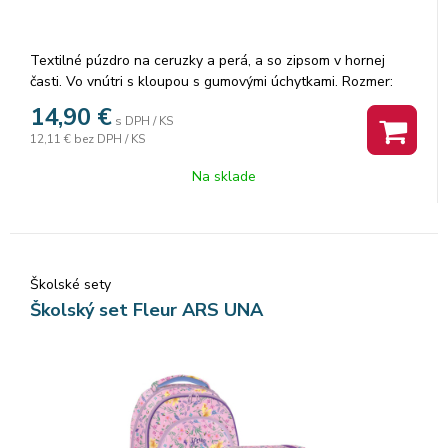
Textilné púzdro na ceruzky a perá, a so zipsom v hornej
časti. Vo vnútri s kloupou s gumovými úchytkami. Rozmer:
21x10x7cm.
14,90
€
s DPH / KS
12,11 €
bez DPH / KS
Na sklade
Školské sety
Školský set Fleur ARS UNA