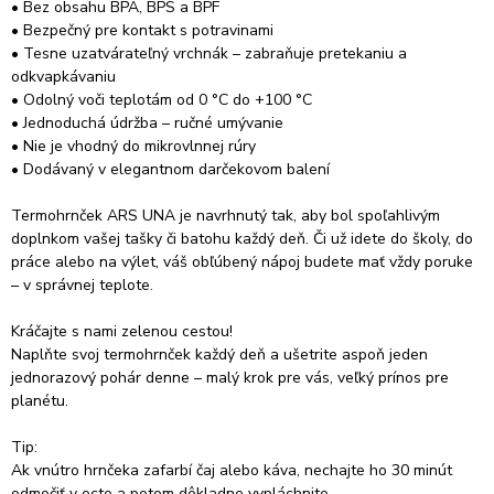
Naplňte svoj termohrnček každý deň a ušetrite aspoň jeden
• Bez obsahu BPA, BPS a BPF
jednorazový pohár denne – malý krok pre vás, veľký prínos pre
• Bezpečný pre kontakt s potravinami
planétu.
• Tesne uzatvárateľný vrchnák – zabraňuje pretekaniu a
odkvapkávaniu
Tip:
• Odolný voči teplotám od 0 °C do +100 °C
Ak vnútro hrnčeka zafarbí čaj alebo káva, nechajte ho 30 minút
• Jednoduchá údržba – ručné umývanie
odmočiť v octe a potom dôkladne vypláchnite.
• Nie je vhodný do mikrovlnnej rúry
• Dodávaný v elegantnom darčekovom balení
Termohrnček ARS UNA je navrhnutý tak, aby bol spoľahlivým
doplnkom vašej tašky či batohu každý deň. Či už idete do školy, do
práce alebo na výlet, váš obľúbený nápoj budete mať vždy poruke
– v správnej teplote.
Kráčajte s nami zelenou cestou!
Naplňte svoj termohrnček každý deň a ušetrite aspoň jeden
jednorazový pohár denne – malý krok pre vás, veľký prínos pre
planétu.
Tip:
Ak vnútro hrnčeka zafarbí čaj alebo káva, nechajte ho 30 minút
odmočiť v octe a potom dôkladne vypláchnite.