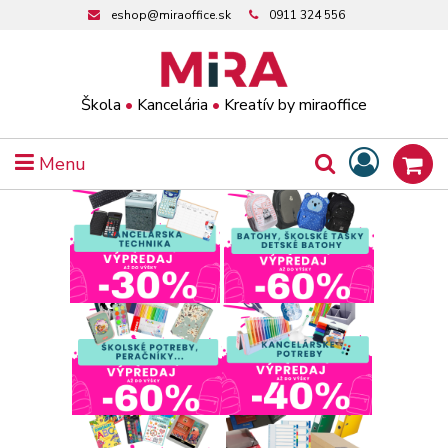
eshop@miraoffice.sk
0911 324 556
Škola
•
Kancelária
•
Kreatív by miraoffice
Menu