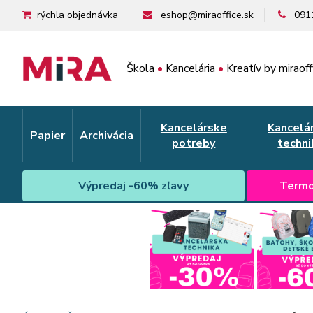
rýchla objednávka
eshop@miraoffice.sk
091
Škola
•
Kancelária
•
Kreatív by miraoff
Kancelárske
Kancelá
Papier
Archivácia
potreby
techni
Výpredaj -60% zľavy
Termo