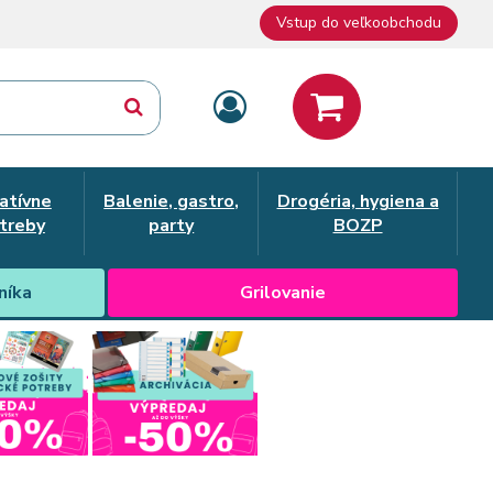
Vstup do veľkoobchodu
atívne
Balenie, gastro,
Drogéria, hygiena a
treby
party
BOZP
níka
Grilovanie