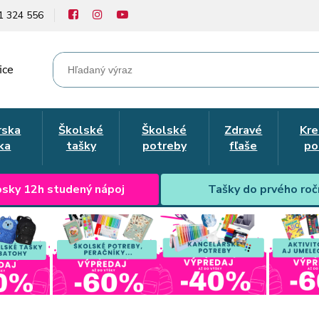
1 324 556
ice
rska
Školské
Školské
Zdravé
Kre
ka
tašky
potreby
fľaše
po
sky 12h studený nápoj
Tašky do prvého roč