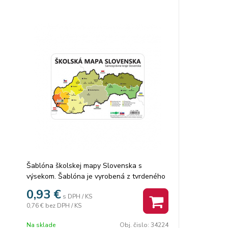
Šablóna školskej mapy Slovenska s
výsekom. Šablóna je vyrobená z tvrdeného
papiera.
0,93
€
s DPH / KS
0,76 €
bez DPH / KS
Na sklade
Obj. čislo:
34224