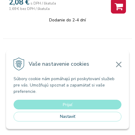
2,08
€
s DPH / škatuľa
1,69 €
bez DPH / škatuľa
Dodanie do 2-4 dní
Spony dopisné
Milton spony "445", 30 mm
Vaše nastavenie cookies
Súbory cookie nám pomáhajú pri poskytovaní služieb
pre vás. Umožňujú spoznať a zapamätať si vaše
preferencie.
Prijať
Nastaviť