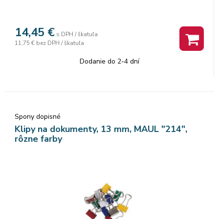
14,45
€
s DPH / škatuľa
11,75 €
bez DPH / škatuľa
Dodanie do 2-4 dní
Spony dopisné
Klipy na dokumenty, 13 mm, MAUL "214",
rôzne farby