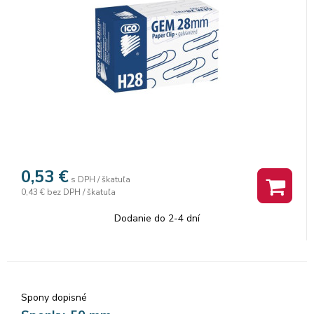
0,53
€
s DPH / škatuľa
0,43 €
bez DPH / škatuľa
Dodanie do 2-4 dní
Spony dopisné