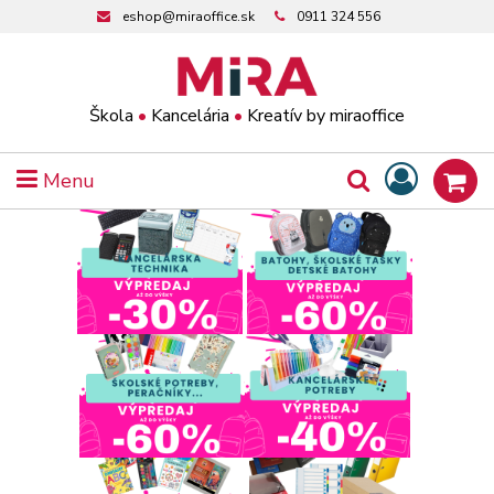
eshop@miraoffice.sk
0911 324 556
Škola
•
Kancelária
•
Kreatív by miraoffice
Menu