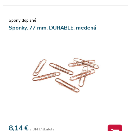
Spony dopisné
Sponky, 77 mm, DURABLE, medená
8,14
€
s DPH / škatuľa