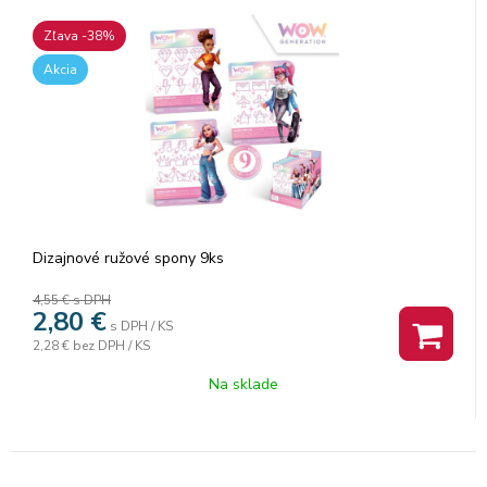
Zľava -38%
Akcia
Dizajnové ružové spony 9ks
4,55 €
s DPH
2,80
€
s DPH / KS
2,28 €
bez DPH / KS
Na sklade