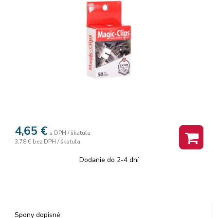
4,65
€
s DPH / škatuľa
3,78 €
bez DPH / škatuľa
Dodanie do 2-4 dní
Spony dopisné