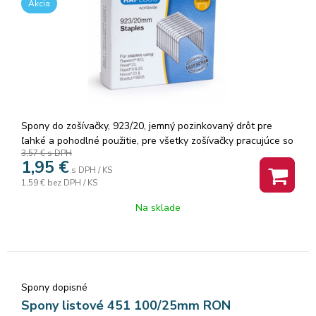
Akcia
Spony do zošívačky, 923/20, jemný pozinkovaný drôt pre
ľahké a pohodlné použitie, pre všetky zošívačky pracujúce so
3,57 €
s DPH
spinkami tejto veľkosti
1,95
€
s DPH / KS
1,59 €
bez DPH / KS
Na sklade
Spony dopisné
Spony listové 451 100/25mm RON