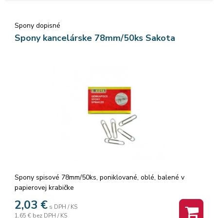
Spony dopisné
Spony kancelárske 78mm/50ks Sakota
Spony spisové 78mm/50ks, poniklované, oblé, balené v
papierovej krabičke
2,03
€
s DPH / KS
1,65 €
bez DPH / KS