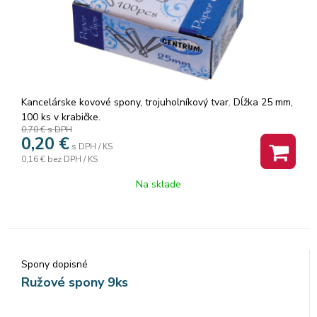
Kancelárske kovové spony, trojuholníkový tvar. Dĺžka 25 mm,
100 ks v krabičke.
0,70 €
s DPH
0,20
€
s DPH / KS
0,16 €
bez DPH / KS
Na sklade
Spony dopisné
Ružové spony 9ks