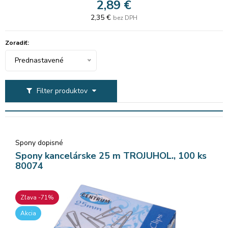
2,89 €
2,35 €
bez DPH
Zoradiť:
Prednastavené
Filter produktov
Spony dopisné
Spony kancelárske 25 m TROJUHOL., 100 ks
80074
Zľava -71%
Akcia