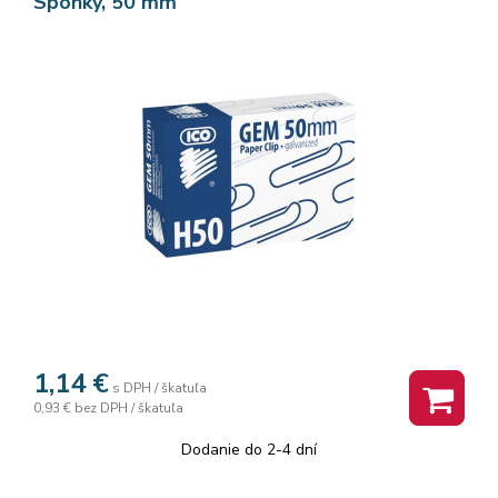
Sponky, 50 mm
1,14
€
s DPH / škatuľa
0,93 €
bez DPH / škatuľa
Dodanie do 2-4 dní