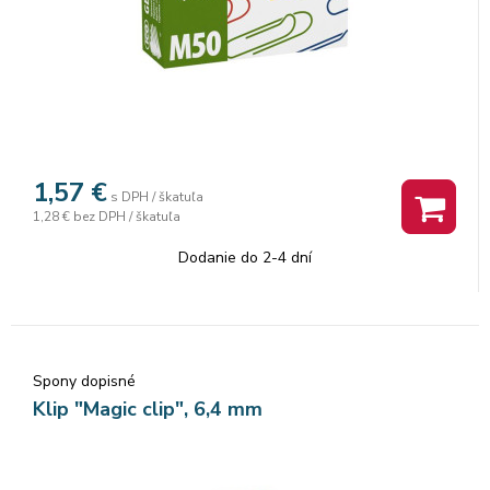
1,57
€
s DPH / škatuľa
1,28 €
bez DPH / škatuľa
Dodanie do 2-4 dní
Spony dopisné
Klip "Magic clip", 6,4 mm