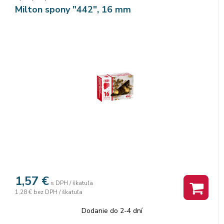
Milton spony "442", 16 mm
1,57
€
s DPH / škatuľa
1,28 €
bez DPH / škatuľa
Dodanie do 2-4 dní