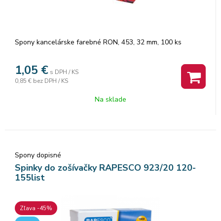
Spony kancelárske farebné RON, 453, 32 mm, 100 ks
1,05
€
s DPH / KS
0,85 €
bez DPH / KS
Na sklade
Spony dopisné
Spinky do zošívačky RAPESCO 923/20 120-
155list
Zľava -45%