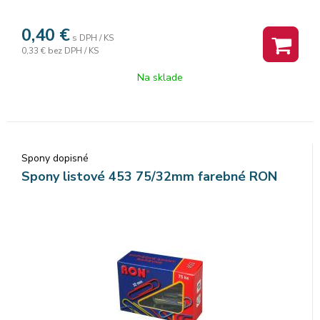
0,40
€
s DPH / KS
0,33 €
bez DPH / KS
Na sklade
Spony dopisné
Spony listové 453 75/32mm farebné RON