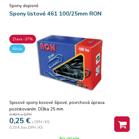
Spony dopisné
Spony listové 461 100/25mm RON
Zľava -37%
Akcia
Spisové spony kovové šípové, povrchová úprava
pozinkovaním. Dĺžka 25 mm.
0,40 €
s DPH
0,25
€
s DPH / KS
0,20 €
bez DPH / KS
Na sklade