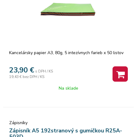
Kancelársky papier A3, 80g, 5 intezívnych farieb x 50 listov
23,90
€
s DPH / KS
19,43 €
bez DPH / KS
Na sklade
Zápisníky
Zápisník A5 192stranový s gumičkou R25A-
503D