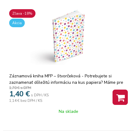
Zľava -18%
Akcia
Záznamová kniha MFP – štvorčeková - Potrebujete si
zaznamenať dôležitú informáciu na kus papiera? Máme pre
1,70 €
s DPH
Vás širokú škálu poznámkových blokov, trhacích blokov,
1,40
€
záznamových kníh, a to dokonca v rôznych veľkostiach.
s DPH / KS
1,14 €
bez DPH / KS
Môžete si u nás zabezpečiť taktiež
Na sklade