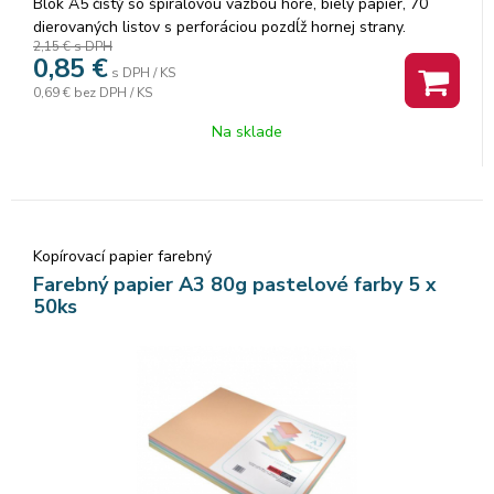
Blok A5 čistý so špirálovou väzbou hore, biely papier, 70
dierovaných listov s perforáciou pozdĺž hornej strany.
2,15 €
s DPH
0,85
€
s DPH / KS
0,69 €
bez DPH / KS
Na sklade
Kopírovací papier farebný
Farebný papier A3 80g pastelové farby 5 x
50ks