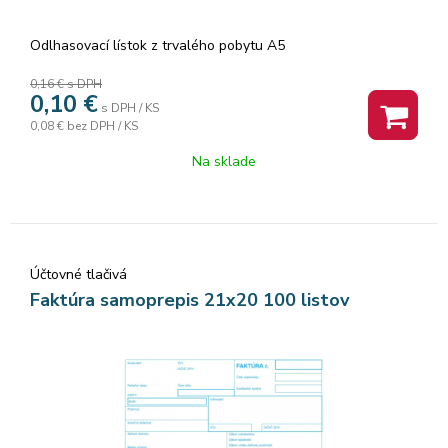
Odlhasovací lístok z trvalého pobytu A5
0,16 €
s DPH
0,10
€
s DPH / KS
0,08 €
bez DPH / KS
Na sklade
Účtovné tlačivá
Faktúra samoprepis 21x20 100 listov