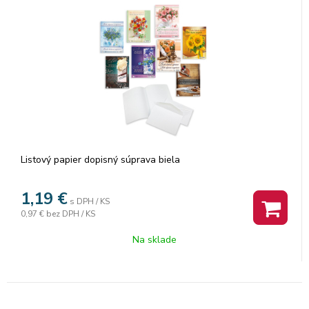
Listový papier dopisný súprava biela
1,19
€
s DPH / KS
0,97 €
bez DPH / KS
Na sklade