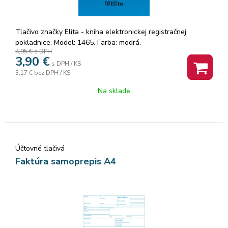
Tlačivo značky Elita - kniha elektronickej registračnej
pokladnice. Model: 1465. Farba: modrá.
4,95 €
s DPH
3,90
€
s DPH / KS
3,17 €
bez DPH / KS
Na sklade
Účtovné tlačivá
Faktúra samoprepis A4