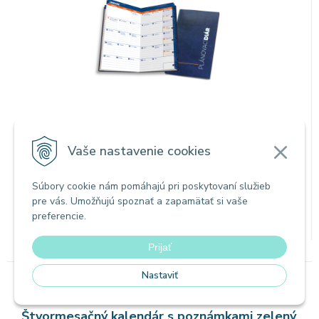
Klasický minidiár s riadkovým usporiadaním dní - 1 mesiac na
Vaše nastavenie cookies
dvojstránke. Rozmery: 8x15 cm, obal mäkký PVC.
1,60
€
s DPH / KS
Súbory cookie nám pomáhajú pri poskytovaní služieb
1,30 €
bez DPH / KS
pre vás. Umožňujú spoznať a zapamätať si vaše
preferencie.
Na sklade
Prijať
Nastaviť
Kalendáre nástenné
Štvormesačný kalendár s poznámkami zelený