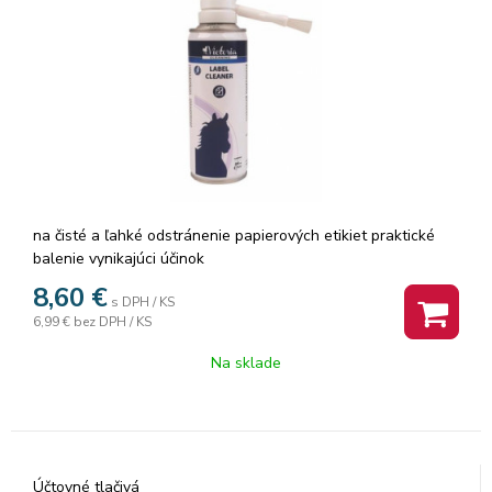
na čisté a ľahké odstránenie papierových etikiet praktické
balenie vynikajúci účinok
8,60
€
s DPH / KS
6,99 €
bez DPH / KS
Na sklade
Účtovné tlačivá