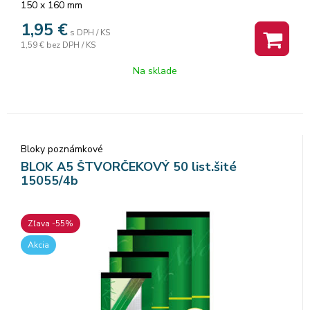
150 x 160 mm
1,95
€
s DPH / KS
1,59 €
bez DPH / KS
Na sklade
Bloky poznámkové
BLOK A5 ŠTVORČEKOVÝ 50 list.šité
15055/4b
Zľava -55%
Akcia