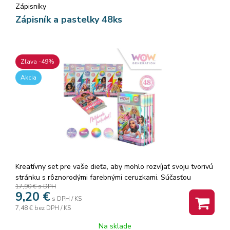
Zápisníky
Zápisník a pastelky 48ks
Zľava -49%
Akcia
Kreatívny set pre vaše dieťa, aby mohlo rozvíjať svoju tvorivú
stránku s rôznorodými farebnými ceruzkami. Súčasťou
17,90 €
s DPH
balenia je aj blok na zapísanie všetkých kreatívnych nápadov
9,20
€
a kresieb. Vďaka tomuto setu sa vaša dcéra bude cítiť ako
s DPH / KS
7,48 €
bez DPH / KS
pravá WOW Girl pri tvorbe svojich osobitných diel. Súprava
obsahuje: 12 pastelových farebných ceruziek 12 neonových
Na sklade