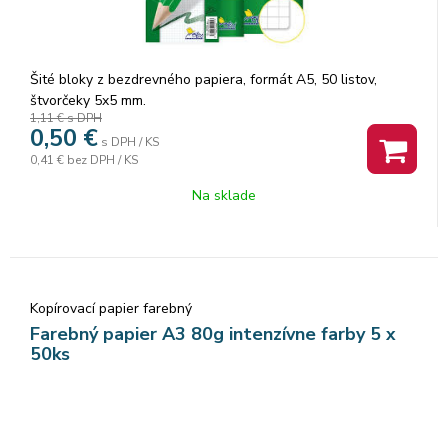
Šité bloky z bezdrevného papiera, formát A5, 50 listov,
štvorčeky 5x5 mm.
1,11 €
s DPH
0,50
€
s DPH / KS
0,41 €
bez DPH / KS
Na sklade
Kopírovací papier farebný
Farebný papier A3 80g intenzívne farby 5 x
50ks