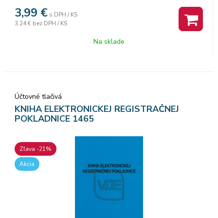
3,99
€
s DPH / KS
3,24 €
bez DPH / KS
Na sklade
Účtovné tlačivá
KNIHA ELEKTRONICKEJ REGISTRAČNEJ
POKLADNICE 1465
Zľava -21%
Akcia