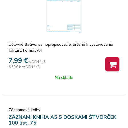
Účtovné tlačivo, samoprepisovacie, určené k vystavovaniu
faktúry. Formát A4
7,99
€
s DPH / KS
6,50 €
bez DPH / KS
Na sklade
Záznamové knihy
ZÁZNAM. KNIHA A5 S DOSKAMI ŠTVORČEK
100 list. 75