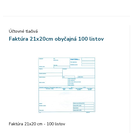
farebných ceruziek 12 klasických farebných ceruziek 12
farebných ceruziek s metalickým efektom 1 blok na kreslenie
a zápisky
Účtovné tlačivá
Faktúra 21x20cm obyčajná 100 listov
Faktúra 21x20 cm - 100 listov