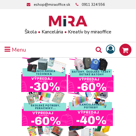
eshop@miraoffice.sk
0911 324 556
Škola
•
Kancelária
•
Kreatív by miraoffice
Menu