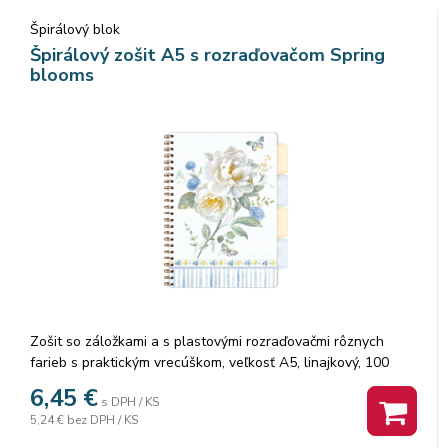
Špirálový blok
Špirálový zošit A5 s rozraďovačom Spring
blooms
Zošit so záložkami a s plastovými rozraďovačmi rôznych
farieb s praktickým vrecúškom, veľkosť A5, linajkový, 100
listov. Nevyhnutná súčasť školských potrieb. Hodí sa aj do
6,45
€
s DPH / KS
kancelárie.
5,24 €
bez DPH / KS