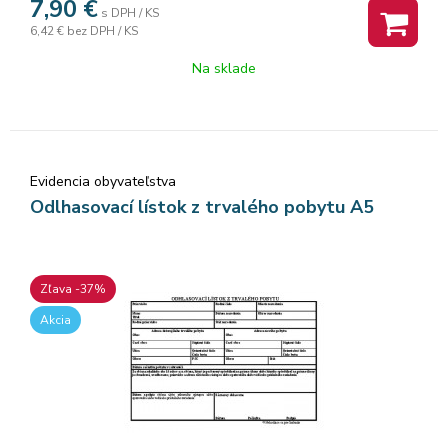
7,90
€
s DPH / KS
6,42 €
bez DPH / KS
Na sklade
Evidencia obyvateľstva
Odlhasovací lístok z trvalého pobytu A5
Zľava -37%
Akcia