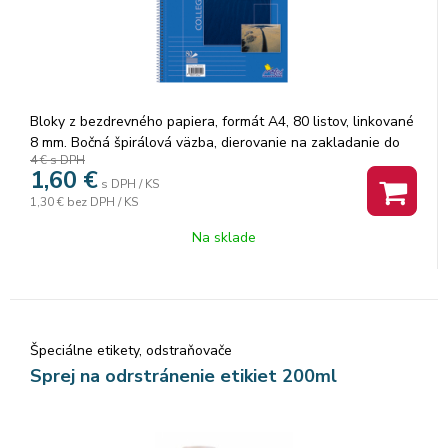
Bloky z bezdrevného papiera, formát A4, 80 listov, linkované
8 mm. Bočná špirálová väzba, dierovanie na zakladanie do
4 €
s DPH
karisblokov, jednotlivé ...
1,60
€
s DPH / KS
1,30 €
bez DPH / KS
Na sklade
Špeciálne etikety, odstraňovače
Sprej na odrstránenie etikiet 200ml