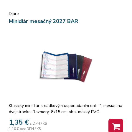
skladaciemu kartónovému vrecku máte svoje najdôležitejšie
dokumenty a predmety vždy poruke. Elastické zapínanie
Diáre
zaisťuje, že váš zápisník zostane bezpečne zatvorený a jeho
obsah je chránený. Pre tých, ktorí si cenia štýl, kvalitu a
Minidiár mesačný 2027 BAR
funkčnosť, je náš zápisník perfektnou voľbou. Začnite
zaznamenávať svoje myšlienky a realizovať svoje nápady
ešte dnes.
Klasický minidiár s riadkovým usporiadaním dní - 1 mesiac na
dvojstránke. Rozmery: 8x15 cm, obal mäkký PVC.
1,35
€
s DPH / KS
1,10 €
bez DPH / KS