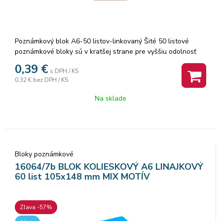
Poznámkový blok A6-50 listov-linkovaný Šité 50 listové
poznámkové bloky sú v kratšej strane pre vyššiu odolnosť
zosilnené farebnou lemovkou. Listy z kvalitného
0,39
€
s DPH / KS
recyklovaného papiera sú pre ľahšie a presné vytrhnutie
0,32 €
bez DPH / KS
perforované. Balenie: 10 ks. Cena za 1 ks.
Na sklade
Bloky poznámkové
16064/7b BLOK KOLIESKOVÝ A6 LINAJKOVÝ
60 list 105x148 mm MIX MOTÍV
Zľava -57%