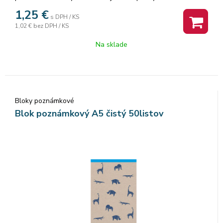
zosilnené farebnou lemovkou. Listy z kvalitného
1,25
€
s DPH / KS
recyklovaného papiera sú pre ľahšie a presné vytrhnutie
1,02 €
bez DPH / KS
perforované. Balenie: 10 ks. Cena za 1 ks.
Na sklade
Bloky poznámkové
Blok poznámkový A5 čistý 50listov