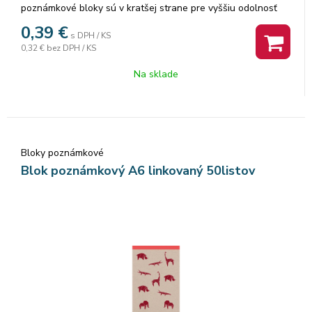
poznámkové bloky sú v kratšej strane pre vyššiu odolnosť
zosilnené farebnou lemovkou. Listy z kvalitného
0,39
€
s DPH / KS
recyklovaného papiera sú pre ľahšie a presné vytrhnutie
0,32 €
bez DPH / KS
perforované. Balenie: 10 ks. Cena za 1 ks.
Na sklade
Bloky poznámkové
Blok poznámkový A6 linkovaný 50listov