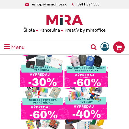
eshop@miraoffice.sk
0911 324 556
Škola
•
Kancelária
•
Kreatív by miraoffice
Menu