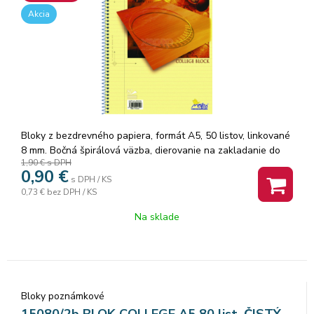
Akcia
Bloky z bezdrevného papiera, formát A5, 50 listov, linkované
8 mm. Bočná špirálová väzba, dierovanie na zakladanie do
1,90 €
s DPH
karisblokov, jednotlivé ...
0,90
€
s DPH / KS
0,73 €
bez DPH / KS
Na sklade
Bloky poznámkové
15080/2b BLOK COLLEGE A5 80 list. ČISTÝ