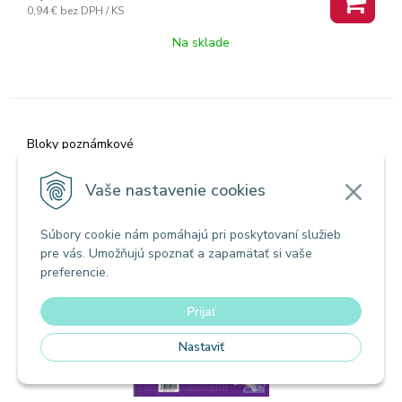
0,94 €
bez DPH / KS
Na sklade
Bloky poznámkové
15085/2b BLOK COLLEGE A5 80 list.
ŠTVORČEKOVÝ 10/2400
Vaše nastavenie cookies
Súbory cookie nám pomáhajú pri poskytovaní služieb
Zľava -57%
pre vás. Umožňujú spoznať a zapamätať si vaše
Akcia
preferencie.
Prijať
Nastaviť