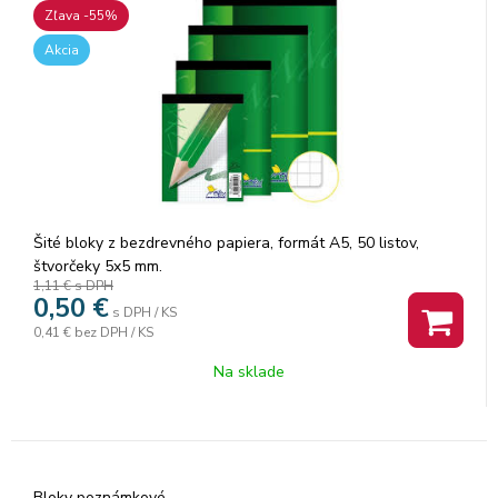
Zľava -55%
Akcia
Šité bloky z bezdrevného papiera, formát A5, 50 listov,
štvorčeky 5x5 mm.
1,11 €
s DPH
0,50
€
s DPH / KS
0,41 €
bez DPH / KS
Na sklade
Bloky poznámkové