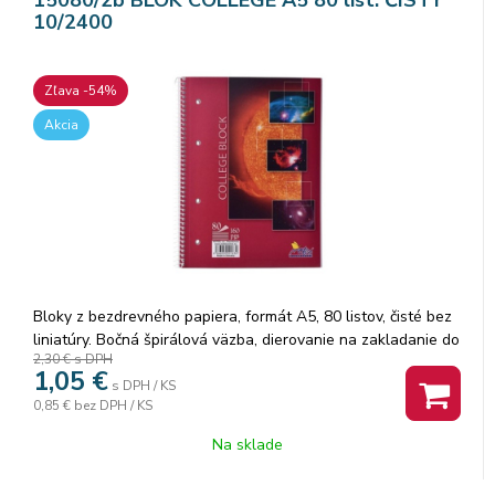
10/2400
Zľava -54%
Akcia
Bloky z bezdrevného papiera, formát A5, 80 listov, čisté bez
liniatúry. Bočná špirálová väzba, dierovanie na zakladanie do
2,30 €
s DPH
karisblokov, jednotlivé ...
1,05
€
s DPH / KS
0,85 €
bez DPH / KS
Na sklade