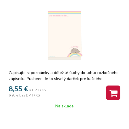
Zapisujte si poznámky a dôležité úlohy do tohto rozkošného
zápisníka Pusheen. Je to skvelý darček pre každého
milovníka mačiek Pusheen. Rozmery: 15 x 21 cm. Počet listov:
8,55
€
s DPH / KS
52
6,95 €
bez DPH / KS
Na sklade