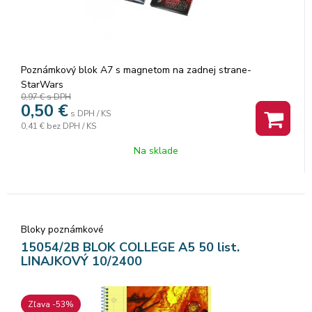
Poznámkový blok A7 s magnetom na zadnej strane-
StarWars
0,97 €
s DPH
0,50
€
s DPH / KS
0,41 €
bez DPH / KS
Na sklade
Bloky poznámkové
15054/2B BLOK COLLEGE A5 50 list.
LINAJKOVÝ 10/2400
Zľava -53%