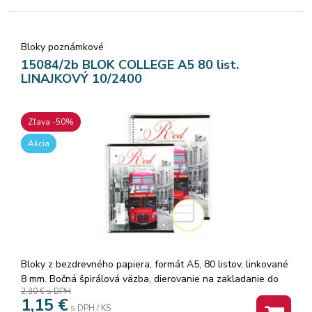
Bloky poznámkové
15084/2b BLOK COLLEGE A5 80 list.
LINAJKOVÝ 10/2400
Zľava -50%
Akcia
Bloky z bezdrevného papiera, formát A5, 80 listov, linkované
8 mm. Bočná špirálová väzba, dierovanie na zakladanie do
2,30 €
s DPH
karisblokov, jednotlivé ...
1,15
€
s DPH / KS