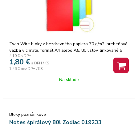
Twin Wire bloky z bezdrevného papiera 70 g/m2, hrebeňová
väzba v chrbte, formát A4 alebo A5, 80 listov, linkované 9
4,10 €
s DPH
mm + červená dvojlinka. Dierovanie ...
1,80
€
s DPH / KS
1,46 €
bez DPH / KS
Na sklade
Bloky poznámkové
Notes špirálový 80l Zodiac 019233