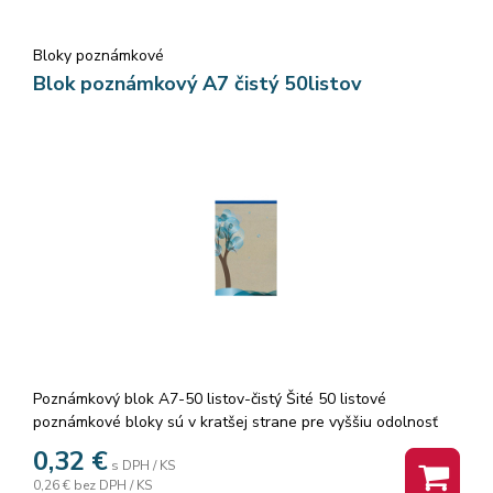
Bloky poznámkové
Blok poznámkový A7 čistý 50listov
Poznámkový blok A7-50 listov-čistý Šité 50 listové
poznámkové bloky sú v kratšej strane pre vyššiu odolnosť
zosilnené farebnou lemovkou. Listy z kvalitného
0,32
€
s DPH / KS
recyklovaného papiera sú pre ľahšie a presné vytrhnutie
0,26 €
bez DPH / KS
perforované. Balenie: 10 ks. Cena za 1 ks.