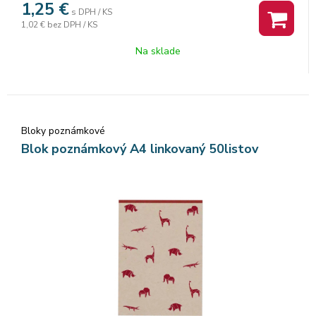
1,25
€
s DPH / KS
recyklovaného papiera sú pre ľahšie a presné vytrhnutie
1,02 €
bez DPH / KS
perforované. Balenie: 10 ks. Cena za 1 ks.
Na sklade
Bloky poznámkové
Blok poznámkový A4 linkovaný 50listov