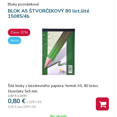
Bloky poznámkové
BLOK A5 ŠTVORČEKOVÝ 80 list.šité
15085/4b
Zľava -57%
Akcia
Šité bloky z bezdrevného papiera, formát A5, 80 listov,
štvorčeky 5x5 mm.
1,87 €
s DPH
0,80
€
s DPH / KS
0,65 €
bez DPH / KS
Na sklade