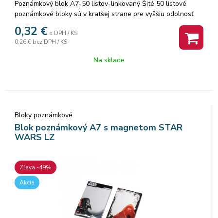
Poznámkový blok A7-50 listov-linkovaný Šité 50 listové
poznámkové bloky sú v kratšej strane pre vyššiu odolnosť
zosilnené farebnou lemovkou. Listy z kvalitného
0,32
€
s DPH / KS
recyklovaného papiera sú pre ľahšie a presné vytrhnutie
0,26 €
bez DPH / KS
perforované. Balenie: 10 ks. Cena za 1 ks.
Na sklade
Bloky poznámkové
Blok poznámkový A7 s magnetom STAR
WARS LZ
Zľava -49%
Akcia