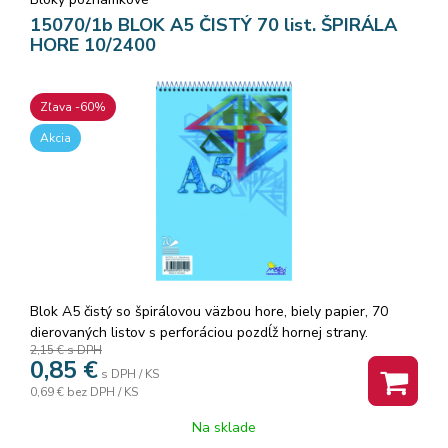
15070/1b BLOK A5 ČISTÝ 70 list. ŠPIRÁLA
HORE 10/2400
Zľava -60%
Akcia
Blok A5 čistý so špirálovou väzbou hore, biely papier, 70
dierovaných listov s perforáciou pozdĺž hornej strany.
2,15 €
s DPH
0,85
€
s DPH / KS
0,69 €
bez DPH / KS
Na sklade