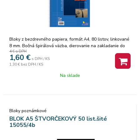
Bloky z bezdrevného papiera, formát A4, 80 listov, linkované
8 mm. Bočná špirálová väzba, dierovanie na zakladanie do
4 €
s DPH
karisblokov, jednotlivé ...
1,60
€
s DPH / KS
1,30 €
bez DPH / KS
Na sklade
Bloky poznámkové
BLOK A5 ŠTVORČEKOVÝ 50 list.šité
15055/4b