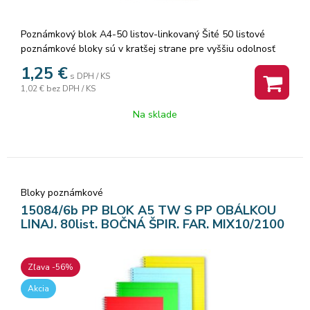
Poznámkový blok A4-50 listov-linkovaný Šité 50 listové
poznámkové bloky sú v kratšej strane pre vyššiu odolnosť
zosilnené farebnou lemovkou. Listy z kvalitného
1,25
€
s DPH / KS
recyklovaného papiera sú pre ľahšie a presné vytrhnutie
1,02 €
bez DPH / KS
perforované. Balenie: 10 ks. Cena za 1 ks.
Na sklade
Bloky poznámkové
15084/6b PP BLOK A5 TW S PP OBÁLKOU
LINAJ. 80list. BOČNÁ ŠPIR. FAR. MIX10/2100
Zľava -56%
Akcia