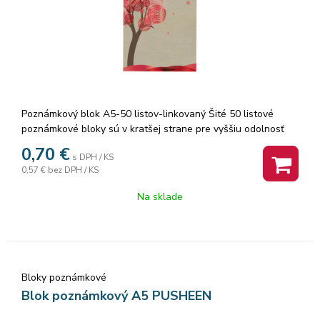
Poznámkový blok A5-50 listov-linkovaný Šité 50 listové
poznámkové bloky sú v kratšej strane pre vyššiu odolnosť
zosilnené farebnou lemovkou. Listy z kvalitného
0,70
€
s DPH / KS
recyklovaného papiera sú pre ľahšie a presné vytrhnutie
0,57 €
bez DPH / KS
perforované. Balenie: 10 ks. Cena za 1 ks.
Na sklade
Bloky poznámkové
Blok poznámkový A5 PUSHEEN