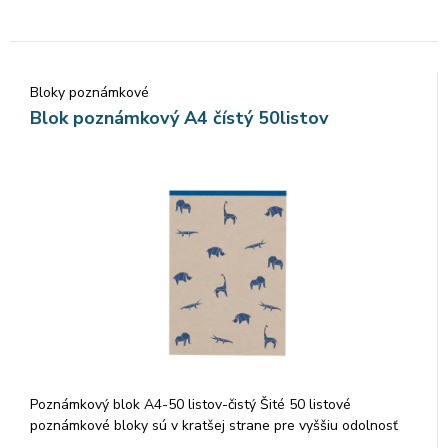
Bloky poznámkové
Blok poznámkový A4 čístý 50listov
Poznámkový blok A4-50 listov-čistý Šité 50 listové
poznámkové bloky sú v kratšej strane pre vyššiu odolnosť
zosilnené farebnou lemovkou. Listy z kvalitného