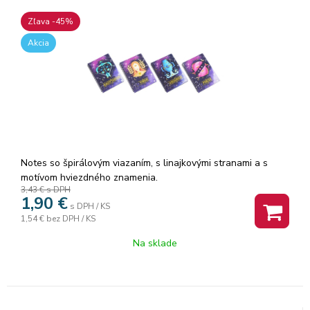
Zľava -45%
Akcia
Notes so špirálovým viazaním, s linajkovými stranami a s
motívom hviezdného znamenia.
3,43 €
s DPH
1,90
€
s DPH / KS
1,54 €
bez DPH / KS
Na sklade