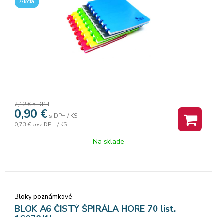
Akcia
2,12 €
s DPH
0,90
€
s DPH / KS
0,73 €
bez DPH / KS
Na sklade
Bloky poznámkové
BLOK A6 ČISTÝ ŠPIRÁLA HORE 70 list.