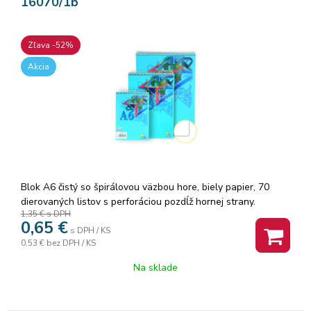
16070/1b
Zľava -52%
Akcia
Blok A6 čistý so špirálovou väzbou hore, biely papier, 70
dierovaných listov s perforáciou pozdĺž hornej strany.
1,35 €
s DPH
0,65
€
s DPH / KS
0,53 €
bez DPH / KS
Na sklade