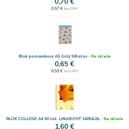
0,70 €
0,57 €
bez DPH
Blok poznámkový A5 čistý 50listov
-
Na sklade
0,65 €
0,53 €
bez DPH
BLOK COLLEGE A4 50 list. LINAJKOVÝ 14054/2b
-
Na sklade
1,60 €