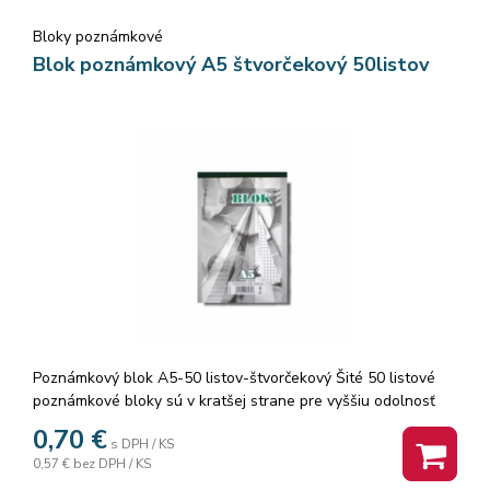
Bloky poznámkové
Blok poznámkový A5 štvorčekový 50listov
Poznámkový blok A5-50 listov-štvorčekový Šité 50 listové
poznámkové bloky sú v kratšej strane pre vyššiu odolnosť
zosilnené farebnou lemovkou. Listy z kvalitného
0,70
€
s DPH / KS
recyklovaného papiera sú pre ľahšie a presné vytrhnutie
0,57 €
bez DPH / KS
perforované. Balenie: 10 ks. Cena za 1 ks.