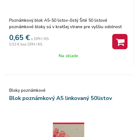
Poznámkový blok A5-50 listov-čistý Šité 50 listové
poznámkové bloky sú v kratšej strane pre vyššiu odolnosť
zosilnené farebnou lemovkou. Listy z kvalitného
0,65
€
s DPH / KS
recyklovaného papiera sú pre ľahšie a presné vytrhnutie
0,53 €
bez DPH / KS
perforované. Balenie: 10 ks. Cena za 1 ks.
Na sklade
Bloky poznámkové
Blok poznámkový A5 linkovaný 50listov