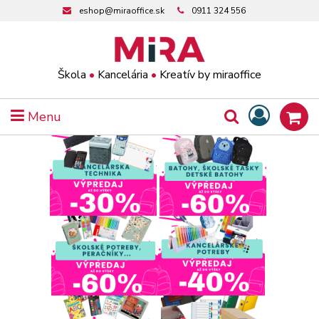
eshop@miraoffice.sk
0911 324 556
Škola
•
Kancelária
•
Kreatív by miraoffice
Menu