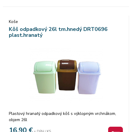
Koše
Kôš odpadkový 26l tm.hnedý DRT0696
plast.hranatý
Plastový hranatý odpadkový kôš s výklopným vrchnákom,
objem 26l
16,90
€
s DPH / KS