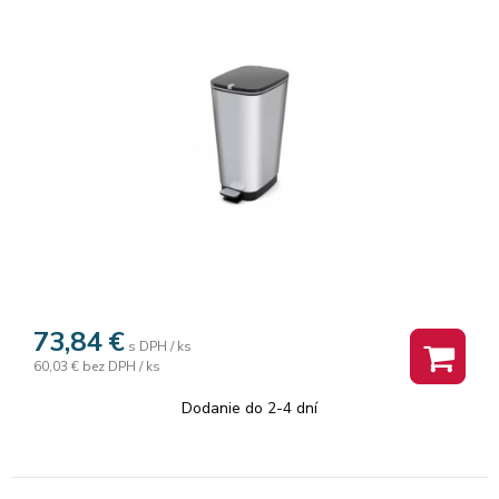
73,84
€
s DPH / ks
60,03 €
bez DPH / ks
Dodanie do 2-4 dní