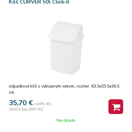
Kôš CURVER 50l Click-it
odpadkový kôš s výklopným vekom, rozmer: 63,5x33,5x36,5
cm
35,70
€
s DPH / KS
29,02 €
bez DPH / KS
Na sklade