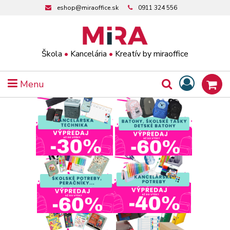
eshop@miraoffice.sk
0911 324 556
Škola
•
Kancelária
•
Kreatív by miraoffice
Menu