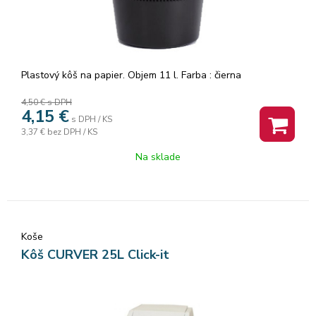
Plastový kôš na papier. Objem 11 l. Farba : čierna
4,50 €
s DPH
4,15
€
s DPH / KS
3,37 €
bez DPH / KS
Na sklade
Koše
Kôš CURVER 25L Click-it