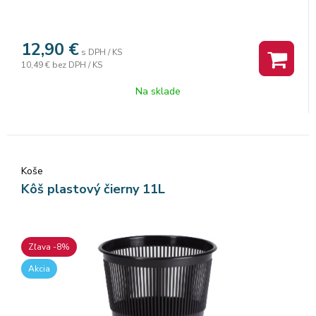
12,90
€
s DPH / KS
10,49 €
bez DPH / KS
Na sklade
Koše
Kôš plastový čierny 11L
Zľava -8%
Akcia