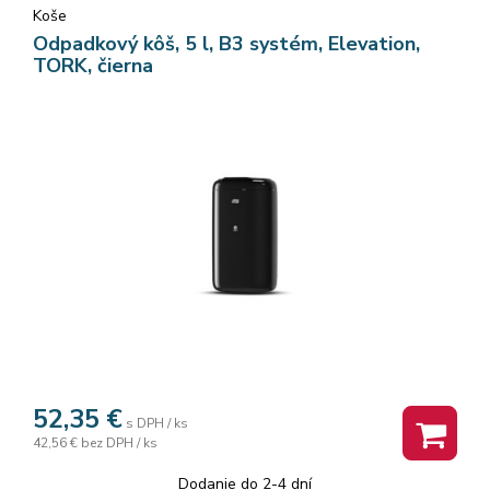
Koše
Odpadkový kôš, 5 l, B3 systém, Elevation,
TORK, čierna
52,35
€
s DPH / ks
42,56 €
bez DPH / ks
Dodanie do 2-4 dní