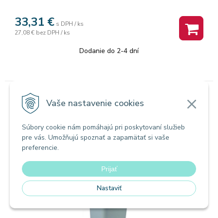
33,31
€
s DPH / ks
27,08 €
bez DPH / ks
Dodanie do 2-4 dní
Vaše nastavenie cookies
Koše
Odpadkový kôš s výklopným vekom, na
triedenie odpadu, plastový, 45 l, CURVER,
Súbory cookie nám pomáhajú pri poskytovaní služieb
modrá/sivá
pre vás. Umožňujú spoznať a zapamätať si vaše
preferencie.
Prijať
Nastaviť