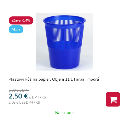
Zľava -14%
Akcia
Plastový kôš na papier. Objem 11 l. Farba : modrá
2,90 €
s DPH
2,50
€
s DPH / KS
2,03 €
bez DPH / KS
Na sklade