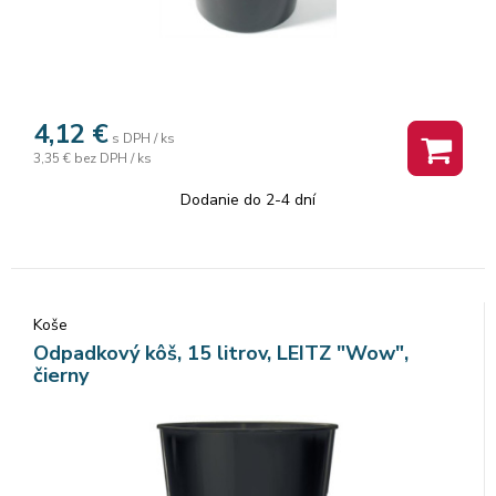
4,12
€
s DPH / ks
3,35 €
bez DPH / ks
Dodanie do 2-4 dní
Koše
Odpadkový kôš, 15 litrov, LEITZ "Wow",
čierny