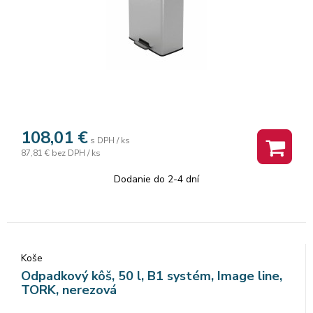
108,01
€
s DPH / ks
87,81 €
bez DPH / ks
Dodanie do 2-4 dní
Koše
Odpadkový kôš, 50 l, B1 systém, Image line,
TORK, nerezová