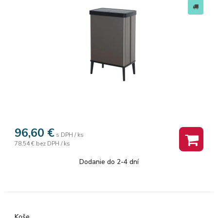
96,60
€
s DPH / ks
78,54 €
bez DPH / ks
Dodanie do 2-4 dní
Koše