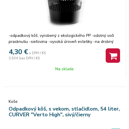
-odpadkový kôš, vyrobený z ekologického PP -odolný voči
prasknutiu -sieťovina -vysoká úroveň estetiky -na drobný
kancelársky odpad -objem: 16l -priemer: 315 mm -výška: 310
4,30
€
s DPH / KS
mm -farba: čierna
3,50 €
bez DPH / KS
Na sklade
Koše
Odpadkový kôš, s vekom, stlačidlom, 54 liter,
CURVER "Verto High", sivý/čierny