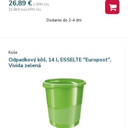
26,89
€
s DPH / ks
21,86 €
bez DPH / ks
Dodanie do 2-4 dní
Koše
Odpadkový kôš, 14 l, ESSELTE "Europost",
Vivida zelená