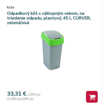
Koše
Odpadkový kôš s výklopným vekom, na
triedenie odpadu, plastový, 45 l, CURVER,
zelená/sivá
33,31
€
s DPH / ks
27,08 €
bez DPH / ks