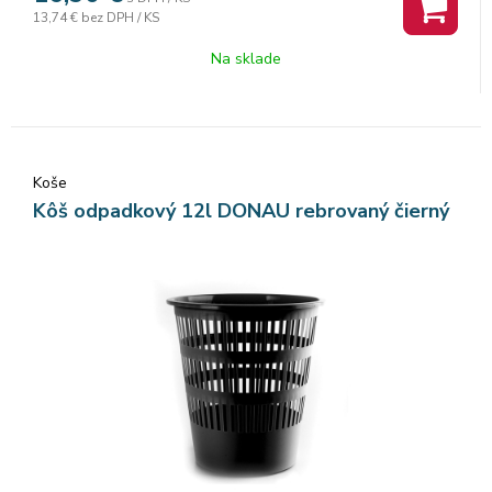
13,74 €
bez DPH / KS
Na sklade
Koše
Kôš odpadkový 12l DONAU rebrovaný čierný