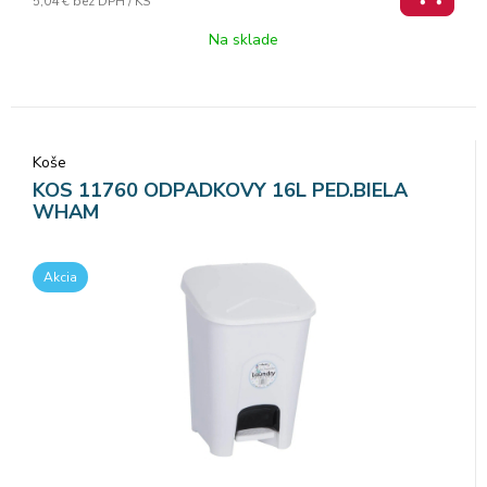
5,04 €
bez DPH / KS
Na sklade
Koše
KOS 11760 ODPADKOVY 16L PED.BIELA
WHAM
Akcia