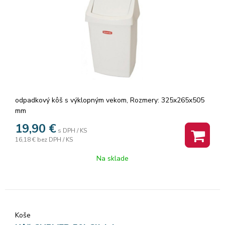
odpadkový kôš s výklopným vekom, Rozmery: 325x265x505
mm
19,90
€
s DPH / KS
16,18 €
bez DPH / KS
Na sklade
Koše