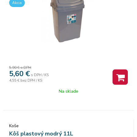
Akcia
5,90 €
s DPH
5,60
€
s DPH / KS
4,55 €
bez DPH / KS
Na sklade
Koše
Kôš plastový modrý 11L