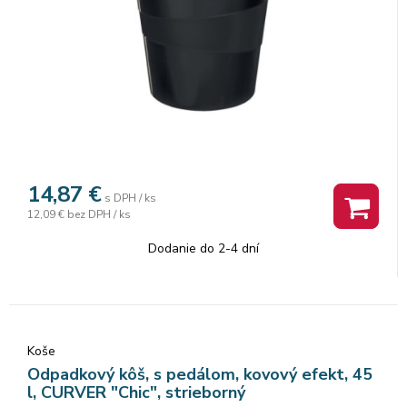
14,87
€
s DPH / ks
12,09 €
bez DPH / ks
Dodanie do 2-4 dní
Koše
Odpadkový kôš, s pedálom, kovový efekt, 45
l, CURVER "Chic", strieborný