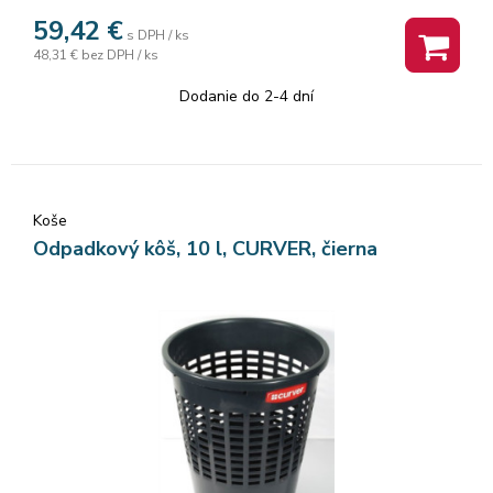
59,42
€
s DPH / ks
48,31 €
bez DPH / ks
Dodanie do 2-4 dní
Koše
Odpadkový kôš, 10 l, CURVER, čierna