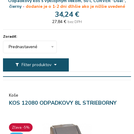
Odpadkový kôš s výklopným vekom, 50 l, CURVER "Dual",
čierny
-
dodanie je o 1-2 dni dlhšie ako je nižšie uvedené
34,24 €
27,84 €
bez DPH
Zoradiť:
Prednastavené
Filter produktov
Koše
KOS 12080 ODPADKOVY 8L STRIEBORNY
Zľava -5%