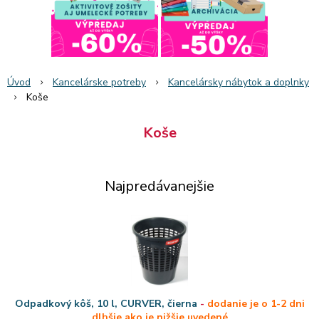
Úvod
Kancelárske potreby
Kancelársky nábytok a doplnky
Koše
Koše
Najpredávanejšie
Odpadkový kôš, 10 l, CURVER, čierna
-
dodanie je o 1-2 dni
dlhšie ako je nižšie uvedené