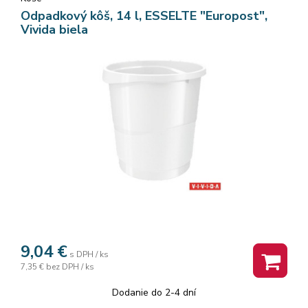
Odpadkový kôš, 14 l, ESSELTE "Europost",
Vivida biela
9,04
€
s DPH / ks
7,35 €
bez DPH / ks
Dodanie do 2-4 dní