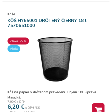
Koše
KÔŠ HY65001 DRÔTENÝ ČIERNY 18 l
7570651000
Zľava -22%
Akcia
Kôš na papier v drôtenom prevedení. Objem 18l. Úprava
klasická.
7,90 €
s DPH
6,20
€
s DPH / KS