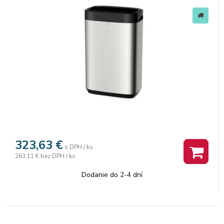
323,63
€
s DPH / ks
263,11 €
bez DPH / ks
Dodanie do 2-4 dní