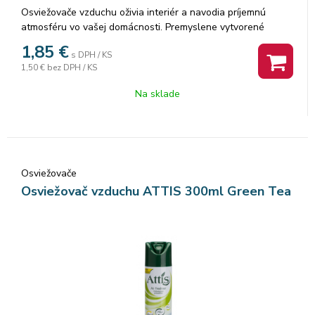
Osviežovače vzduchu oživia interiér a navodia príjemnú
atmosféru vo vašej domácnosti. Premyslene vytvorené
vonné zmesi osviežovača neutralizujú nepríjemné zápachy a
1,85
€
s DPH / KS
zároveň v miestnosti nadlho zanechávajú sviežosť.
1,50 €
bez DPH / KS
Osviežovač neutralizuje pachy a zabíja 99,9 %
mikroorganizmov vo vzduchu. Dezinfikuje vzduch, koberce,
Na sklade
závesy, matrace, autosedačky a odstraňuje tabakové pachy
aj zatuchliny. Objem: 300ml.
Osviežovače
Osviežovač vzduchu ATTIS 300ml Green Tea