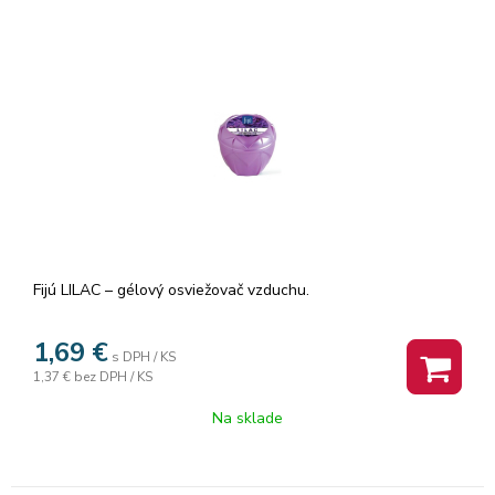
Fijú LILAC – gélový osviežovač vzduchu.
1,69
€
s DPH / KS
1,37 €
bez DPH / KS
Na sklade