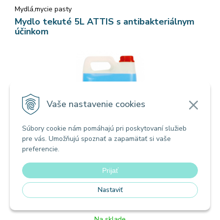
Mydlá,mycie pasty
Mydlo tekuté 5L ATTIS s antibakteriálnym
účinkom
Vaše nastavenie cookies
Súbory cookie nám pomáhajú pri poskytovaní služieb
pre vás. Umožňujú spoznať a zapamätať si vaše
preferencie.
Tekuté mydlo ATTIS je účinný prípravok na umývanie na
Prijať
každodenné použitie. Vďaka špeciálne zvolenému jemnému
zloženiu sa pokožka dokonca ani po mnohonásobnom použití
8,70
€
Nastaviť
s DPH / KS
mydla nevysušuje, ale je naopak svieža a hladká na dotyk.
7,07 €
bez DPH / KS
Neutrálne pH spôsobuje, že tekuté mydlo nemá žiadny
dráždivý účinok, a glycerín, ktorý obsahuje, ako dobré
Na sklade