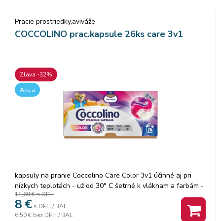
Pracie prostriedky,aviváže
COCCOLINO prac.kapsule 26ks care 3v1
Zľava -32%
Akcia
kapsuly na pranie Coccolino Care Color 3v1 účinné aj pri
nízkych teplotách - už od 30° C šetrné k vláknam a farbám -
11,69 €
s DPH
pre intenzívne žiarivé farby zanechávajú dlhotrvajúcu vôňu
8
€
jednoduché dávkovanie Kapsuly na pranie Coccolino Care
s DPH / BAL
6,50 €
bez DPH / BAL
Color 3v1 sú svojim zložením šetrné k farbám a vláknam, čím