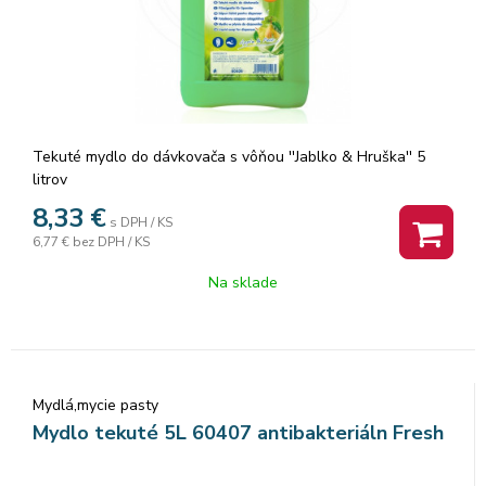
Tekuté mydlo do dávkovača s vôňou ''Jablko & Hruška'' 5
litrov
8,33
€
s DPH / KS
6,77 €
bez DPH / KS
Na sklade
Mydlá,mycie pasty
Mydlo tekuté 5L 60407 antibakteriáln Fresh