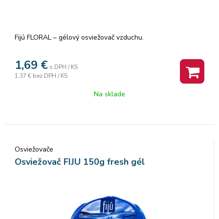
Fijú FLORAL – gélový osviežovač vzduchu.
1,69
€
s DPH / KS
1,37 €
bez DPH / KS
Na sklade
Osviežovače
Osviežovač FIJU 150g fresh gél