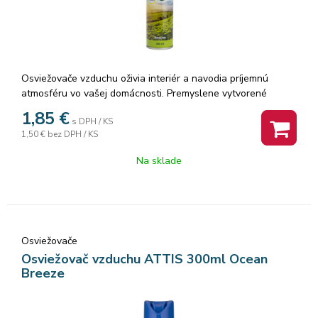
Osviežovače vzduchu oživia interiér a navodia príjemnú
atmosféru vo vašej domácnosti. Premyslene vytvorené
vonné zmesi osviežovača neutralizujú nepríjemné zápachy a
1,85
€
s DPH / KS
zároveň v miestnosti nadlho zanechávajú
1,50 €
bez DPH / KS
sviežosť.Osviežovač vzduchu plôch a textílií zaistí perfektnú
hygienu domova a príjemný pocit sviežosti s vôňou kvetín.
Na sklade
Osviežovač neutralizuje pachy a zabíja 99,9 %
mikroorganizmov vo vzduchu. Dezinfikuje vzduch, koberce,
závesy, matrace, autosedačky a odstraňuje tabakové pachy
aj zatuchliny. Objem: 300ml.
Osviežovače
Osviežovač vzduchu ATTIS 300ml Ocean
Breeze