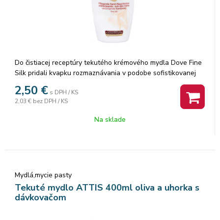
Do čistiacej receptúry tekutého krémového mydla Dove Fine
Silk pridali kvapku rozmaznávania v podobe sofistikovanej
vône modrej orchidei. Vďaka ošetrujúcemu zloženiu je
2,50
€
s DPH / KS
vhodný na každodenné umývanie rúk a vďaka obsahu 1 dielu
2,03 €
bez DPH / KS
hydratačného krému pomáha vyživovať a robiť vašu pokožku
jemnou a hladkou. Jeho receptúra ??je na 99 % biologicky
Na sklade
odbúrateľná, fľaša okrem pumpičky je vyrobená zo 100 %
recyklovaného plastu a výrobok má certifikát PETA Cruelty-
Free, takže sa stará nielen o vašu pokožku, ale aj o životné
prostredie.
Mydlá,mycie pasty
Tekuté mydlo ATTIS 400ml oliva a uhorka s
dávkovačom