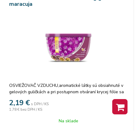
maracuja
OSVIEŽOVAČ VZDUCHU,aromatické látky sú obsiahnuté v
gelových guličkách a pri postupnom otváraní krycej fólie sa
uvolňuje vôňa do priestoru.
2,19
€
s DPH / KS
1,78 €
bez DPH / KS
Na sklade