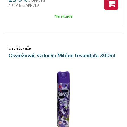
s DPH / KS
2,24 €
bez DPH / KS
Na sklade
Osviežovače
Osviežovač vzduchu Miléne levanduľa 300ml