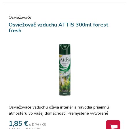
Osviežovače
Osviežovač vzduchu ATTIS 300ml forest
fresh
Osviežovače vzduchu oživia interiér a navodia príjemnú
atmosféru vo vašej domácnosti. Premyslene vytvorené
vonné zmesi osviežovača neutralizujú nepríjemné zápachy a
1,85
€
s DPH / KS
zároveň v miestnosti nadlho zanechávajú sviežosť.