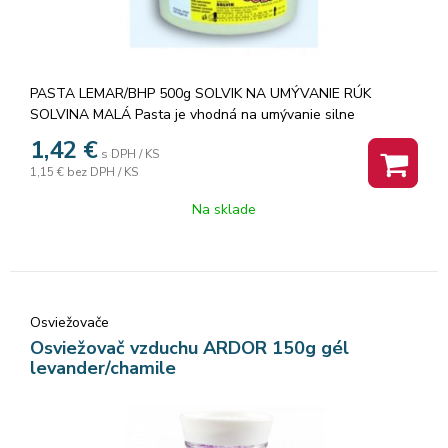
PASTA LEMAR/BHP 500g SOLVIK NA UMÝVANIE RÚK
SOLVINA MALÁ Pasta je vhodná na umývanie silne
znečistených rúk a má regeneračné účinky na pokožku.
1,42
€
s DPH / KS
1,15 €
bez DPH / KS
Na sklade
Osviežovače
Osviežovač vzduchu ARDOR 150g gél
levander/chamile