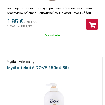
pohlcuje nežiaduce pachy a príjemne prevonia váš domov i
pracovisko príjemnou dlhotrvajúcou levanduľovou vôňou.
Sprej s objemom 300 ml
1,85
€
s DPH / KS
1,50 €
bez DPH / KS
Na sklade
Mydlá,mycie pasty
Mydlo tekuté DOVE 250ml Silk