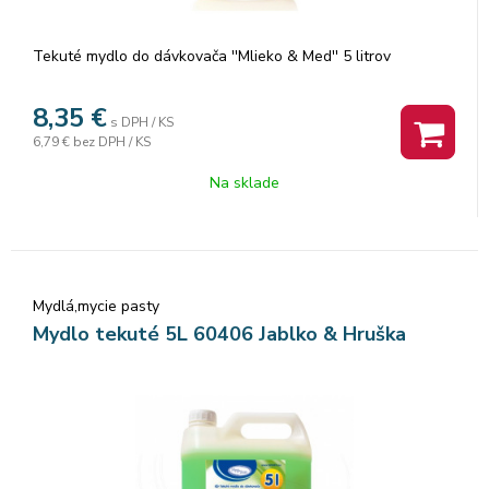
Tekuté mydlo do dávkovača ''Mlieko & Med'' 5 litrov
8,35
€
s DPH / KS
6,79 €
bez DPH / KS
Na sklade
Mydlá,mycie pasty
Mydlo tekuté 5L 60406 Jablko & Hruška