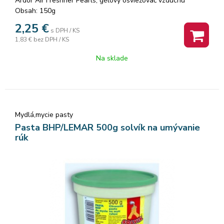
Ardor Air Freshner Pearls, gélový osviežovač vzduchu
Obsah: 150g
2,25
€
s DPH / KS
1,83 €
bez DPH / KS
Na sklade
Mydlá,mycie pasty
Pasta BHP/LEMAR 500g solvík na umývanie
rúk