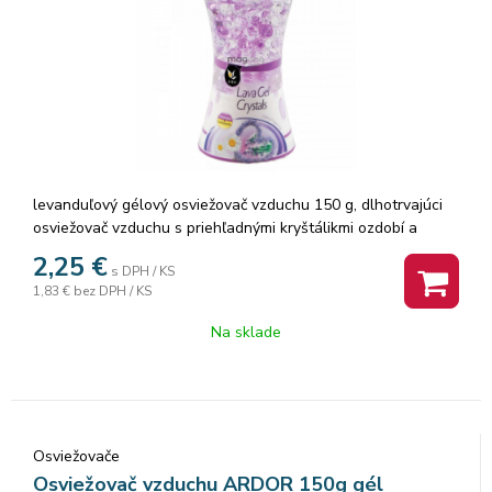
levanduľový gélový osviežovač vzduchu 150 g, dlhotrvajúci
osviežovač vzduchu s priehľadnými kryštálikmi ozdobí a
príjemne prevonia Vašu domácnosť. Neutralizuje zápach.
2,25
€
s DPH / KS
Návod na použitie: Otvorte vrchnák osviežovača, strhnite
1,83 €
bez DPH / KS
ochrannú fóliu a založte naspäť vrchnák.
Na sklade
Osviežovače
Osviežovač vzduchu ARDOR 150g gél