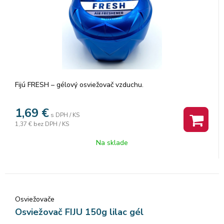
Fijú FRESH – gélový osviežovač vzduchu.
1,69
€
s DPH / KS
1,37 €
bez DPH / KS
Na sklade
Osviežovače
Osviežovač FIJU 150g lilac gél