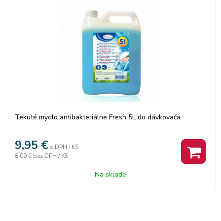
Tekuté mydlo antibakteriálne Fresh 5L do dávkovača
9,95
€
s DPH / KS
8,09 €
bez DPH / KS
Na sklade