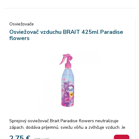
Osviežovače
Osviežovač vzduchu BRAIT 425ml Paradise
flowers
Sprejový osviežovač Brait Paradise flowers neutralizuje
zápach, dodáva príjemnú, sviežu vôňu a zvlhčuje vzduch. Je
vhodný aj na textil, záclony a poťahy.
2,75
€