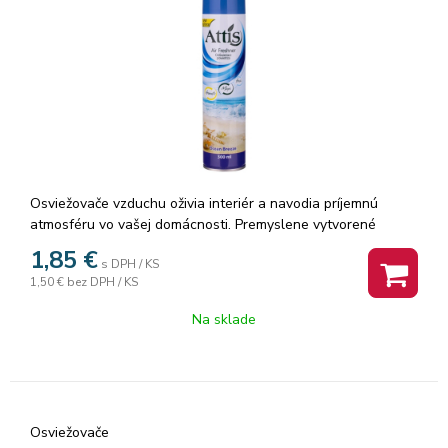
Osviežovače vzduchu oživia interiér a navodia príjemnú
atmosféru vo vašej domácnosti. Premyslene vytvorené
vonné zmesi osviežovača neutralizujú nepríjemné zápachy a
1,85
€
s DPH / KS
zároveň v miestnosti nadlho zanechávajú sviežosť.
1,50 €
bez DPH / KS
Osviežovač neutralizuje pachy a zabíja 99,9 %
mikroorganizmov vo vzduchu. Dezinfikuje vzduch, koberce,
Na sklade
závesy, matrace, autosedačky a odstraňuje tabakové pachy
aj zatuchliny. Objem: 300ml.
Osviežovače