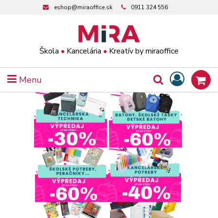
eshop@miraoffice.sk
0911 324 556
Škola
•
Kancelária
•
Kreatív by miraoffice
Menu