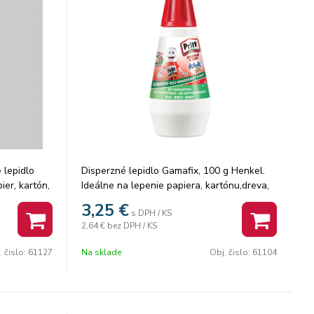
 lepidlo
Disperzné lepidlo Gamafix, 100 g Henkel.
ier, kartón,
Ideálne na lepenie papiera, kartónu,dreva,
l. Balenie:
keramiky, fotografií, textilu. Čisté nanášanie
3,25
€
s DPH / KS
pomocou stierky. Bez rozpúšťadiel.. Balenie:
2,64 €
bez DPH / KS
20 ks.
. čislo:
61127
Na sklade
Obj. čislo:
61104