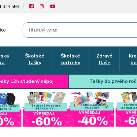
1 324 556
ice
rska
Školské
Školské
Zdravé
Kre
ka
tašky
potreby
fľaše
po
sky 12h studený nápoj
Tašky do prvého roč