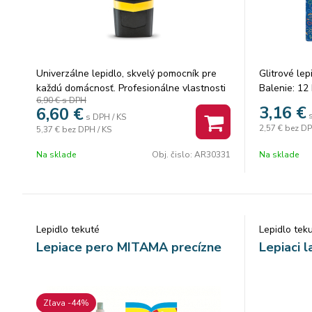
Univerzálne lepidlo, skvelý pomocník pre
Glitrové lepi
každú domácnosť. Profesionálne vlastnosti
Balenie: 12 
6,90 €
s DPH
– vysoká konečná pevnosť, flexibilita a
3,16
€
6,60
€
vynikajúca odolnosťou ...
s DPH / KS
2,57 €
bez DP
5,37 €
bez DPH / KS
Na sklade
Obj. čislo:
AR30331
Na sklade
Lepidlo tekuté
Lepidlo tek
Lepiace pero MITAMA precízne
Lepiaci
Zľava -44%