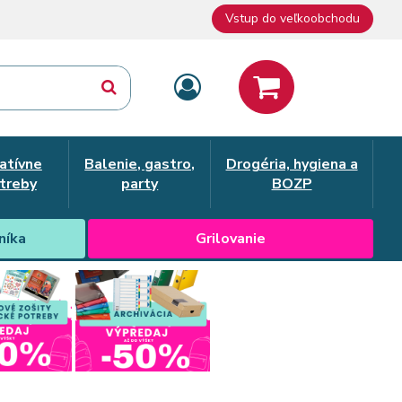
Vstup do veľkoobchodu
atívne
Balenie, gastro,
Drogéria, hygiena a
treby
party
BOZP
níka
Grilovanie