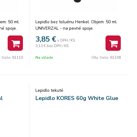
em: 50 ml.
Lepidlo bez toluénu Henkel. Objem: 50 ml.
é spoje.
UNIVERZAL - na pevné spoje.
3,85
€
s DPH / KS
3,13 €
bez DPH / KS
. čislo:
61110
Na sklade
Obj. čislo:
61108
Lepidlo tekuté
l
Lepidlo KORES 60g White Glue