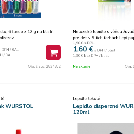
dlo, 6 farieb x 12 g na blistri.
Netoxické lepidlo s vôňou žuvač
blistrov.
pre deti,v 5-tich farbách.Lepí pa
1,90 €
s DPH
a ľahké textílie.Vhodné pre dek
1,60
€
s DPH / BAL
kreatívne lepenie. Ľahko vyprat
s DPH / blist
H / BAL
1,30 €
bez DPH / blist
bezpečné pre deti.
Obj. čislo:
2834852
Na sklade
Obj. 
uté
Lepidlo tekuté
 lak WURSTOL
Lepidlo disperzné WU
120ml