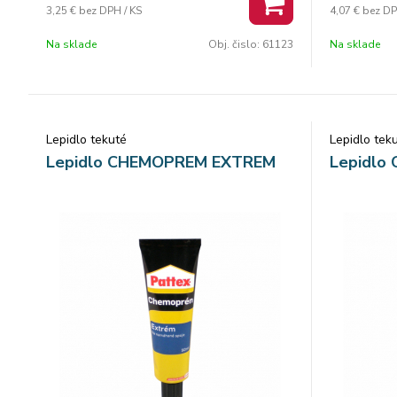
3,25 €
bez DPH / KS
4,07 €
bez DP
fotografií, zlepovanie dreveného nábytku,
fotografií,
kožených výsteliek obuvi a pod. Obsah: 130
kožených vý
Na sklade
Obj. čislo:
61123
Na sklade
g. Balenie: 24 ks.
g. Balenie: 
Lepidlo tekuté
Lepidlo tek
Lepidlo CHEMOPREM EXTREM
Lepidlo