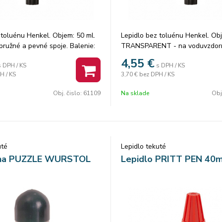
 toluénu Henkel. Objem: 50 ml.
Lepidlo bez toluénu Henkel. Obj
ružné a pevné spoje. Balenie:
TRANSPARENT - na voduvzdorn
Balenie: 40 ks.
4,55
€
s DPH / KS
s DPH / KS
H / KS
3,70 €
bez DPH / KS
Obj. čislo:
61109
Na sklade
Obj
uté
Lepidlo tekuté
 na PUZZLE WURSTOL
Lepidlo PRITT PEN 40m