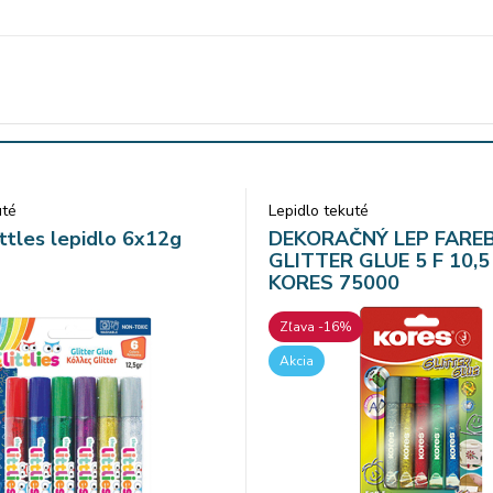
uté
Lepidlo tekuté
ttles lepidlo 6x12g
DEKORAČNÝ LEP FARE
GLITTER GLUE 5 F 10,5
KORES 75000
Zľava -16%
Akcia