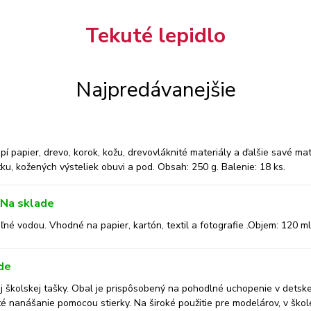
Tekuté lepidlo
Najpredávanejšie
í papier, drevo, korok, kožu, drevovláknité materiály a ďalšie savé mat
ku, kožených výsteliek obuvi a pod. Obsah: 250 g. Balenie: 18 ks.
Na sklade
né vodou. Vhodné na papier, kartón, textil a fotografie .Objem: 120 ml.
de
 školskej tašky. Obal je prispôsobený na pohodlné uchopenie v detskej
isté nanášanie pomocou stierky. Na široké použitie pre modelárov, v škole