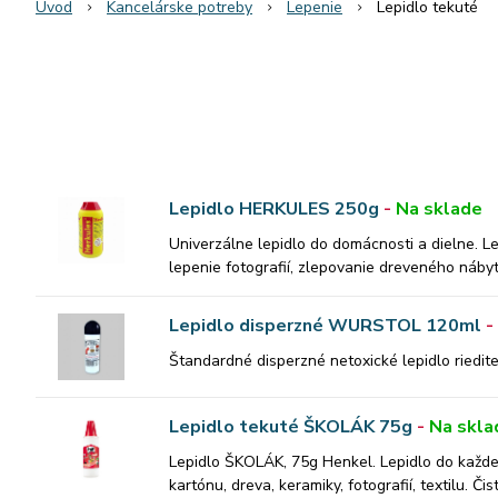
Úvod
Kancelárske potreby
Lepenie
Lepidlo tekuté
Lepidlo HERKULES 250g
-
Na sklade
Univerzálne lepidlo do domácnosti a dielne. Lep
lepenie fotografií, zlepovanie dreveného nábyt
Lepidlo disperzné WURSTOL 120ml
-
Štandardné disperzné netoxické lepidlo riediteľ
Lepidlo tekuté ŠKOLÁK 75g
-
Na skla
Lepidlo ŠKOLÁK, 75g Henkel. Lepidlo do každej
kartónu, dreva, keramiky, fotografií, textilu. Č