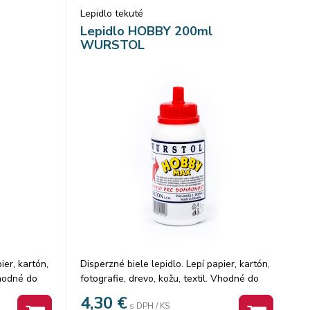
Lepidlo tekuté
Lepidlo HOBBY 200ml
WURSTOL
ier, kartón,
Disperzné biele lepidlo. Lepí papier, kartón,
Vhodné do
fotografie, drevo, kožu, textil. Vhodné do
kolákov. Bez
kancelárie, domácnosti aj pre školákov. Bez
4,30
€
s DPH / KS
hnák.
rozpúšťadiel. Uzatvárateľný vrchnák.