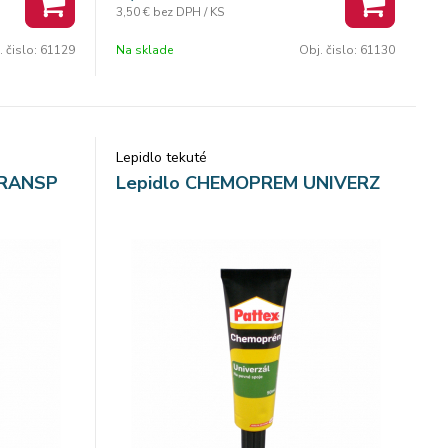
3,50 €
bez DPH / KS
Objem: 200 ml. Balenie: 12 ks.
. čislo:
61129
Na sklade
Obj. čislo:
61130
Lepidlo tekuté
TRANSP
Lepidlo CHEMOPREM UNIVERZ