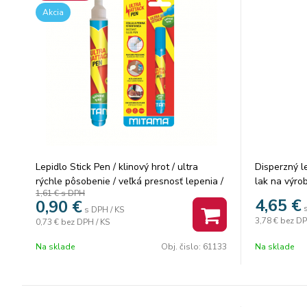
Akcia
Lepidlo Stick Pen / klinový hrot / ultra
Disperzný l
rýchle pôsobenie / veľká presnosť lepenia /
lak na výro
1,61 €
s DPH
1 ks na blistri. Počet ks v balení: 12
vrchných fa
4,65
€
0,90
€
obrúskov, k
s DPH / KS
3,78 €
bez DP
0,73 €
bez DPH / KS
Na sklade
Obj. čislo:
61133
Na sklade