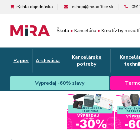
rýchla objednávka
eshop@miraoffice.sk
091
Škola
•
Kancelária
•
Kreatív by miraoff
Kancelárske
Kancelá
Papier
Archivácia
potreby
techni
Výpredaj -60% zľavy
Termo