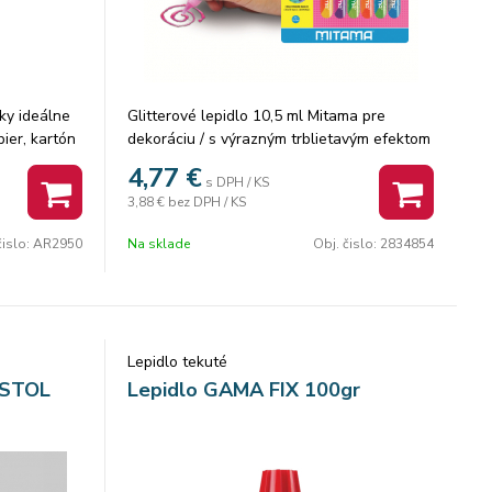
ky ideálne
Glitterové lepidlo 10,5 ml Mitama pre
pier, kartón
dekoráciu / s výrazným trblietavým efektom
oratívne a
/ použiteľné na papier a textil / vyprateľné /
4,77
€
s DPH / KS
eľné a
bez rozpúšťadiel / netoxické / 6 ks . Počet
3,88 €
bez DPH / KS
ks v balení: 12
čislo:
AR2950
Na sklade
Obj. čislo:
2834854
Lepidlo tekuté
RSTOL
Lepidlo GAMA FIX 100gr