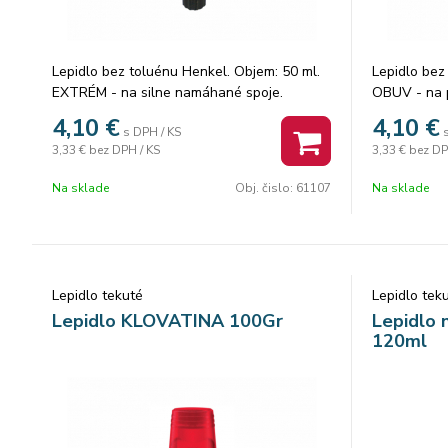
Lepidlo bez toluénu Henkel. Objem: 50 ml.
Lepidlo bez
EXTRÉM - na silne namáhané spoje.
OBUV - na p
Balenie: 40 ks.
40 ks.
4,10
€
4,10
€
s DPH / KS
3,33 €
bez DPH / KS
3,33 €
bez DP
Na sklade
Obj. čislo:
61107
Na sklade
Lepidlo tekuté
Lepidlo tek
Lepidlo KLOVATINA 100Gr
Lepidlo
120ml