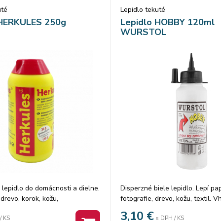
uté
Lepidlo tekuté
 HERKULES 250g
Lepidlo HOBBY 120ml
WURSTOL
 lepidlo do domácnosti a dielne.
Disperzné biele lepidlo. Lepí pap
 drevo, korok, kožu,
fotografie, drevo, kožu, textil. 
té materiály a ďalšie savé
kancelárie, domácnosti aj pre š
3,10
€
/ KS
s DPH / KS
Zvlášť je vhodný na lepenie
rozpúšťadiel. Uzatvárateľný vrc