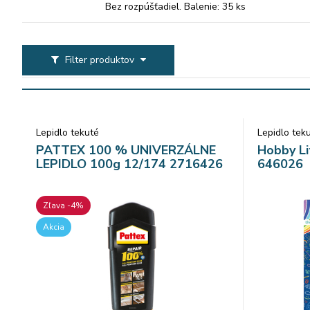
Bez rozpúšťadiel. Balenie: 35 ks
Filter produktov
Lepidlo tekuté
Lepidlo tek
PATTEX 100 % UNIVERZÁLNE
Hobby Li
LEPIDLO 100g 12/174 2716426
646026
Zľava -4%
Akcia