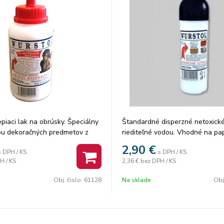
epiaci lak na obrúsky. Špeciálny
Štandardné disperzné netoxické
bu dekoračných predmetov z
riediteľné vodou. Vhodné na pap
rebných vrstiev papierových
textil a fotografie .Objem: 120 m
2,90
€
s DPH / KS
s DPH / KS
toré pomocou ...
24 ks.
H / KS
2,36 €
bez DPH / KS
Obj. čislo:
61128
Na sklade
Obj