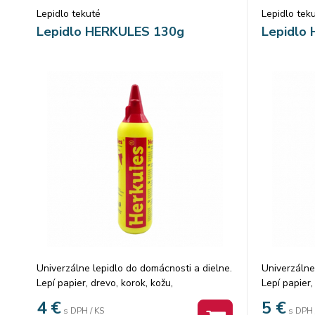
Lepidlo tekuté
Lepidlo tek
Lepidlo HERKULES 130g
Lepidlo
Univerzálne lepidlo do domácnosti a dielne.
Univerzálne
Lepí papier, drevo, korok, kožu,
Lepí papier,
drevovláknité materiály a ďalšie savé
drevovlákni
4
€
5
€
s DPH / KS
s DPH 
materiály. Zvlášť je vhodný na lepenie
materiály. 