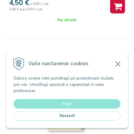
4,50
€
ukladaní dokumentov v prospektových obaloch.
s DPH / set
3,66 €
bez DPH / set
Na sklade
Registre, rozradovače
ROZRAĎOVAČ KARTÓNOVÝ FORMÁT A4
Vaše nastavenie cookies
ČÍSLA 1 - 31
Súbory cookie nám pomáhajú pri poskytovaní služieb
pre vás. Umožňujú spoznať a zapamätať si vaše
Zľava -49%
preferencie.
Akcia
Prijať
Nastaviť