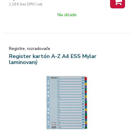
1,18 €
bez DPH / set
závesných obaloch. Spevnená multiperfo
Na sklade
Registre, rozradovače
Register kartón A-Z A4 ESS Mylar
laminovaný