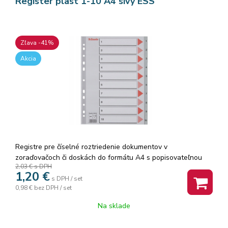
Register plast 1-10 A4 sivý ESS
Zľava -41%
Akcia
Registre pre číselné roztriedenie dokumentov v
zoraďovačoch či doskách do formátu A4 s popisovateľnou
2,03 €
s DPH
titulnou stranou. Spevnená multiperforácia plastovým
1,20
€
prúžkom na titulnej strane. 10 deliacich listov so štítkami 1-
s DPH / set
0,98 €
bez DPH / set
10 pre rýchlu orientáciu v obsahu
Na sklade