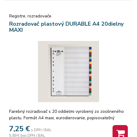
Registre, rozradovače
Rozradovač plastový DURABLE A4 20dielny
MAXI
Farebný rozraďovač s 20 oddielmi vyrobený zo zosilneného
plastu. Formát A4 maxi, eurodierovanie, popisovateľný
papierový titulný list na ľahkú orientáciu v dokumentoch.
7,25
€
s DPH / BAL
Výsledný dokument pôsobí upravene a reprezentatívne.
5,89 €
bez DPH / BAL