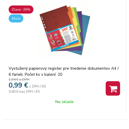
Zľava -36%
Akcia
Vystužený papierový register pre triedenie dokumentov A4 /
6 farieb. Počet ks v balení: 20
1,54 €
s DPH
0,99
€
s DPH / KS
0,80 €
bez DPH / KS
Na sklade