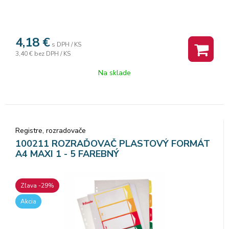
4,18
€
s DPH / KS
3,40 €
bez DPH / KS
Na sklade
Registre, rozradovače
100211 ROZRAĎOVAČ PLASTOVÝ FORMÁT
A4 MAXI 1 - 5 FAREBNÝ
Zľava -29%
Akcia