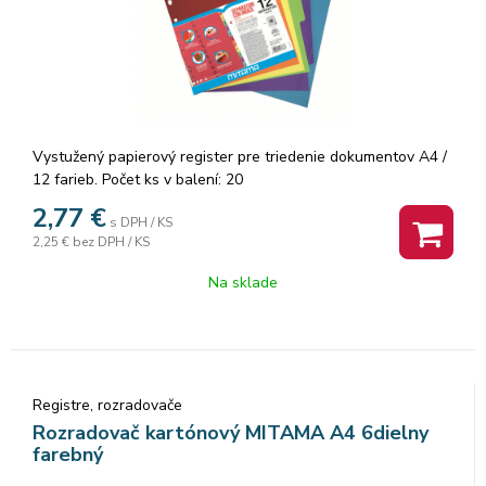
Vystužený papierový register pre triedenie dokumentov A4 /
12 farieb. Počet ks v balení: 20
2,77
€
s DPH / KS
2,25 €
bez DPH / KS
Na sklade
Registre, rozradovače
Rozradovač kartónový MITAMA A4 6dielny
farebný