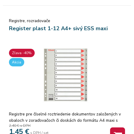
Registre, rozradovače
Register plast 1-12 A4+ sivý ESS maxi
Zľava -40%
Akcia
Registre pre číselné roztriedenie dokumentov založených v
obaloch v zoraďovačoch či doskách do formátu A4 maxi s
2,40 €
s DPH
popisovateľnou titulnou stranou. Formát A4 maxi
1,45
€
sprehľadňuje orientáciu v dokumentoch založených v
s DPH / set