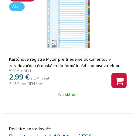
Akcia
Kartónové registre Mylar pre triedenie dokumentov v
zoraďovačoch či doskách do formátu A4 s popisovateľnou
5,20 €
s DPH
titulnou stranou. Farebné rozlišovacie okraje (obojstranne
2,99
€
potlačené) sú vystužené plastovou fóliou pre dlhšiu
s DPH / set
2,43 €
bez DPH / set
životnosť´. Spevnená multiperfor
Na sklade
Registre, rozradovače