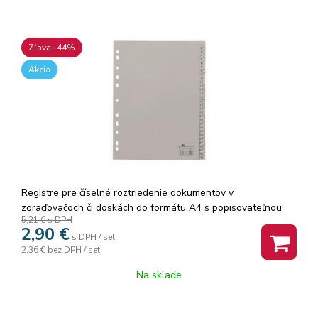
Zľava -44%
Akcia
Registre pre číselné roztriedenie dokumentov v
zoraďovačoch či doskách do formátu A4 s popisovateľnou
5,21 €
s DPH
titulnou stranou. Spevnená multiperforácia plastovým
2,90
€
prúžkom na titulnej strane. 31 deliacich listov so štítkami 1-
s DPH / set
2,36 €
bez DPH / set
31 pre rýchlu orientáciu v obsahu
Na sklade