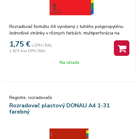
Rozraďovač formátu A4 vyrobený z tuhého polypropylénu.
Jednotlivé stránky v rôznych farbách, multiperforácia na
použitie rozraďovača v krúžkovom aj pákovom zakladači.
1,75
€
s DPH / BAL
Väčšie balenie 25 sád. Rozmery 230x297mm Označenie
1,42 €
bez DPH / BAL
rozraďovačov: 1-10
Na sklade
Registre, rozradovače
Rozradovač plastový DONAU A4 1-31
farebný