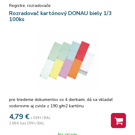
Registre, rozradovače
Rozradovač kartónový DONAU biely 1/3
100ks
pre triedenie dokumentov so 4 dierkami, dá sa vkladať
vodorovne aj zvisle z 190 g/m2 kartónu
4,79
€
s DPH / BAL
3,89 €
bez DPH / BAL
Na sklade