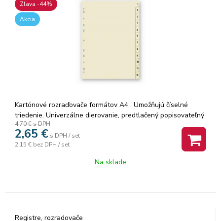
Zľava -44%
Akcia
Kartónové rozraďovače formátov A4 . Umožňujú číselné
triedenie. Univerzálne dierovanie, predtlačený popisovateľný
4,70 €
s DPH
titulný list. Formát A4 umožňuje využitie rozraďovača pri
2,65
€
ukladaní dokumentov v prospektových obaloch.
s DPH / set
2,15 €
bez DPH / set
Na sklade
Registre, rozradovače