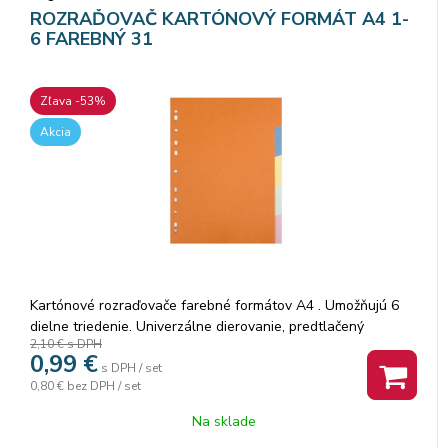
ROZRAĎOVAČ KARTÓNOVÝ FORMÁT A4 1-
6 FAREBNÝ 31
Zľava -53%
Akcia
Kartónové rozraďovače farebné formátov A4 . Umožňujú 6
dielne triedenie. Univerzálne dierovanie, predtlačený
2,10 €
s DPH
popisovateľný titulný list. Formát A4 umožňuje využitie
0,99
€
rozraďovača pri ukladaní dokumentov v prospektových
s DPH / set
0,80 €
bez DPH / set
obaloch.
Na sklade