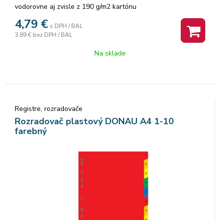
vodorovne aj zvisle z 190 g/m2 kartónu
4,79
€
s DPH / BAL
3,89 €
bez DPH / BAL
Na sklade
Registre, rozradovače
Rozradovač plastový DONAU A4 1-10
farebný