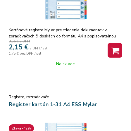
Kartónové registre Mylar pre triedenie dokumentov v
zoraďovačoch či doskách do formátu A4 s popisovateľnou
3,56 €
s DPH
titulnou stranou. Farebné rozlišovacie okraje (obojstranne
2,15
€
potlačené) sú vystužené plastovou fóliou pre dlhšiu
s DPH / set
1,75 €
bez DPH / set
životnosť. Spevnená multiperforá
Na sklade
Registre, rozradovače
Register kartón 1-31 A4 ESS Mylar
Zľava -42%