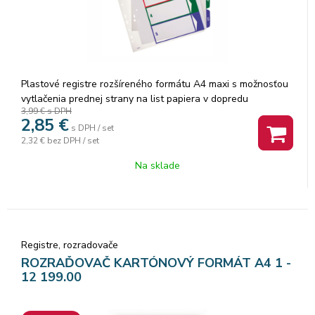
Plastové registre rozšíreného formátu A4 maxi s možnosťou
vytlačenia prednej strany na list papiera v dopredu
3,99 €
s DPH
pripravenom formáte na vašej tlačiarni. Predlohu je možné
2,85
€
získať zadarmo na: www.esselte.com/easyprint. Výsledný
s DPH / set
2,32 €
bez DPH / set
dokument pôsobí upravene a
Na sklade
Registre, rozradovače
ROZRAĎOVAČ KARTÓNOVÝ FORMÁT A4 1 -
12 199.00