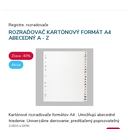
Registre, rozradovače
ROZRAĎOVAČ KARTÓNOVÝ FORMÁT A4
ABECEDNÝ A - Z
Zľava -43%
Akcia
Kartónové rozraďovače formátov A4 . Umožňujú abecedné
triedenie. Univerzálne dierovanie, predtlačený popisovateľný
7,90 €
s DPH
titulný list. Formát A4 umožňuje využitie rozraďovača pri