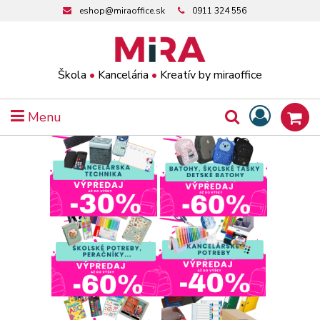
eshop@miraoffice.sk
0911 324 556
Škola
•
Kancelária
•
Kreatív by miraoffice
Menu