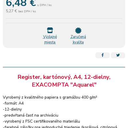
6,48
€
s DPH / ks
5,27 €
bez DPH / ks
Výdajné
Zaručená
miesta
kvalita
Register, kartónový, A4, 12-dielny,
EXACOMPTA "Aquarel"
Vyrobený z kvalitného papiera s gramážou 400 g/m²
-formát: A4
-12-dielny
-predvŕtaná časť na archiváciu
-vyrobený z FSC certifikovaného materiálu
-farebné záložky pre jednoduché triedenie (korálová, citrónová,