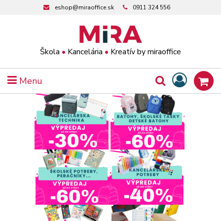
eshop@miraoffice.sk
0911 324 556
Škola
•
Kancelária
•
Kreatív by miraoffice
Menu