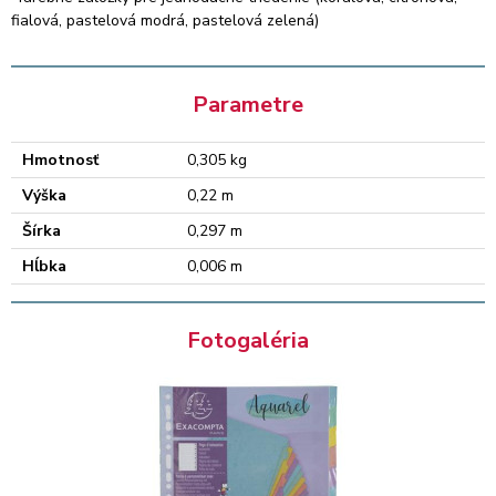
fialová, pastelová modrá, pastelová zelená)
Parametre
Hmotnosť
0,305 kg
Výška
0,22 m
Šírka
0,297 m
Hĺbka
0,006 m
Fotogaléria