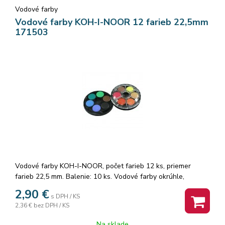
Vodové farby
Vodové farby KOH-I-NOOR 12 farieb 22,5mm
171503
Vodové farby KOH-I-NOOR, počet farieb 12 ks, priemer
farieb 22,5 mm. Balenie: 10 ks. Vodové farby okrúhle,
priemer tablety 22,5 mm, vodou riediteľné, vhodné na papier
2,90
€
s DPH / KS
a iné savé materiály, dve vrstvy po 6 tabliet, t.j. 12 odtieňov
2,36 €
bez DPH / KS
farieb: žltá citrónová, oker svetlý, oranž., rumelka červená sv.,
karmínová, ultramarín sv., modrá kobalt, zelená sv., zelená
Na sklade