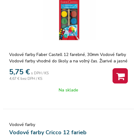
Vodové farby Faber Castell 12 farebné, 30mm Vodové farby
Vodové farby vhodné do školy a na voľný čas. Žiarivé a jasné
farby s dobrou krycou schopnosťou. Neobmedzené možnosti
5,75
€
s DPH / KS
miešania farieb pri maľovaní na papier aj iné povrchy. Pre
4,67 €
bez DPH / KS
zábavné maľovanie. Súčasťou balenia je štetec. · Trvácny
kvalitný pigment · Dobré krycie schopnosti · 12 farieb s
Na sklade
priemerom 30 mm · Rozpustné vo vode · Pevný plastový obal
Vodové farby
Vodové farby Cricco 12 farieb