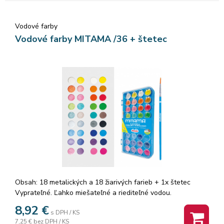
Vodové farby
Vodové farby MITAMA /36 + štetec
Obsah: 18 metalických a 18 žiarivých farieb + 1x štetec
Vyprateľné. Ľahko miešateľné a riediteľné vodou.
8,92
€
s DPH / KS
7,25 €
bez DPH / KS