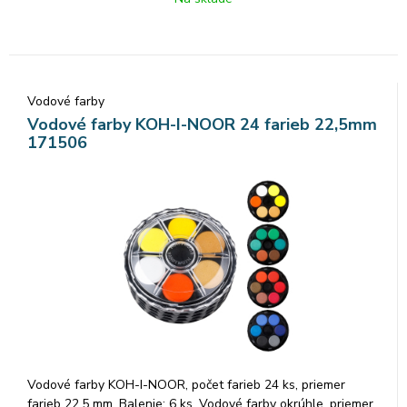
tm., siena pálená, umbra pálená, čierna Značka: KOH-I-
NOOR.
Vodové farby
Vodové farby KOH-I-NOOR 24 farieb 22,5mm
171506
Vodové farby KOH-I-NOOR, počet farieb 24 ks, priemer
farieb 22,5 mm. Balenie: 6 ks. Vodové farby okrúhle, priemer