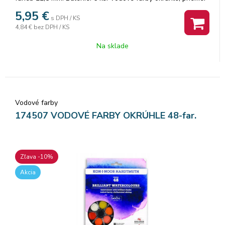
tablety 22,5 mm, vodou riediteľné, vhodné na papier a iné
5,95
€
s DPH / KS
savé materiály, štyri vrstvy po 6 tabliet, t.j. 24 odtieňov
4,84 €
bez DPH / KS
farieb. Značka: KOH-I-NOOR.
Na sklade
Vodové farby
174507 VODOVÉ FARBY OKRÚHLE 48-far.
Zľava -10%
Akcia