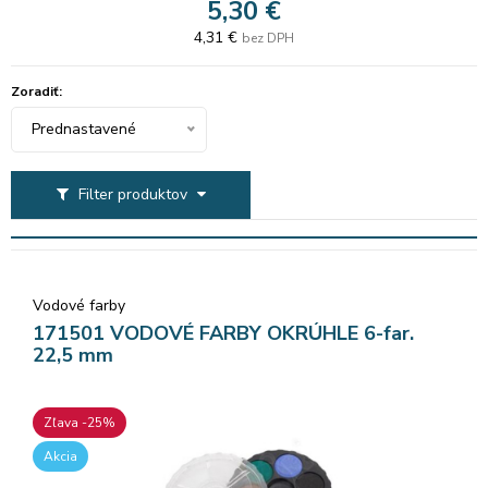
5,30 €
4,31 €
bez DPH
Zoradiť:
Prednastavené
Filter produktov
Vodové farby
171501 VODOVÉ FARBY OKRÚHLE 6-far.
22,5 mm
Zľava -25%
Akcia