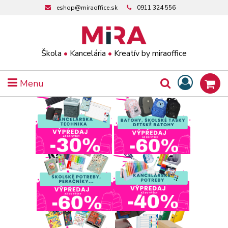
eshop@miraoffice.sk
0911 324 556
Škola
•
Kancelária
•
Kreatív by miraoffice
Menu