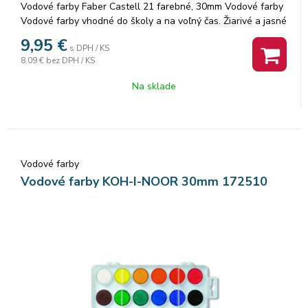
Vodové farby Faber Castell 21 farebné, 30mm Vodové farby
Vodové farby vhodné do školy a na voľný čas. Žiarivé a jasné
farby s dobrou krycou schopnosťou. Neobmedzené možnosti
9,95
€
s DPH / KS
miešania farieb pri maľovaní na papier aj iné povrchy. Pre
8,09 €
bez DPH / KS
zábavné maľovanie. Súčasťou balenia je štetec. · Trvácny
kvalitný pigment · Dobré krycie schopnosti · 21 farieb s
Na sklade
priemerom 30 mm · Rozpustné vo vode · Pevný plastový obal
Vodové farby
Vodové farby KOH-I-NOOR 30mm 172510