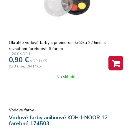
Okrúhle vodové farby s priemerom krúžku 22,5mm s
rozsahom farebnosti 6 farieb.
1,20 €
s DPH
0,90
€
s DPH / KS
0,73 €
bez DPH / KS
Na sklade
Vodové farby
Vodové farby anilínové KOH-I-NOOR 12
farebné 174503