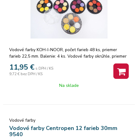
Vodové farby KOH-I-NOOR, počet farieb 48 ks, priemer
farieb 22,5 mm. Balenie: 4 ks. Vodové farby okrúhle, priemer
tablety 22,5 mm, vodou riediteľné, vhodné na papier a iné
11,95
€
s DPH / KS
savé materiály, osem vrstviev po 6 tabliet, t.j. 48 odtieňov
9,72 €
bez DPH / KS
farieb. Značka: KOH-I-NOOR.
Na sklade
Vodové farby
Vodové farby Centropen 12 farieb 30mm
9540