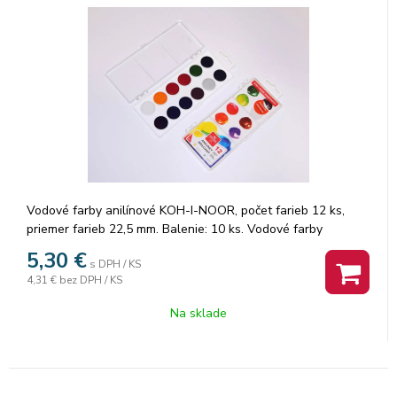
Vodové farby anilínové KOH-I-NOOR, počet farieb 12 ks,
priemer farieb 22,5 mm. Balenie: 10 ks. Vodové farby
ANILINKY sú vhodné pre výtvarné návrhy v textilnej a inej
5,30
€
s DPH / KS
tvorbe, pre kolorovanie fotografií, maľby portrétov, krajín i v
4,31 €
bez DPH / KS
ľudovej umeleckej tvorivosti pri maľbe na dekoračné
predmety, zdobenie kraslíc atd. Značka: KOH-I-NOOR.
Na sklade