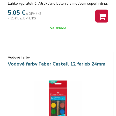
Ľahko vyprateľné. Atraktívne balenie s motívom superhrdinu,
nerozbitné plastové puzdro so odnímateľným vekom pre
5,05
€
s DPH / KS
jednoduché čistenie. Balenie 12 farieb, vrátane telovej.
4,11 €
bez DPH / KS
Tablety s priemerom 30 mm s vyrazeným motívom.
Dodávané vrátane štetca.
Na sklade
Vodové farby
Vodové farby Faber Castell 12 farieb 24mm