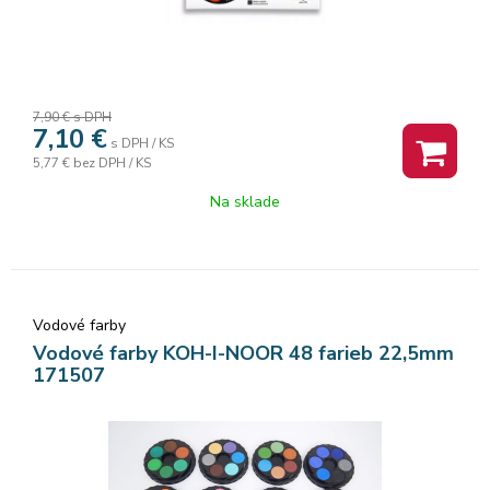
7,90 €
s DPH
7,10
€
s DPH / KS
5,77 €
bez DPH / KS
Na sklade
Vodové farby
Vodové farby KOH-I-NOOR 48 farieb 22,5mm
171507