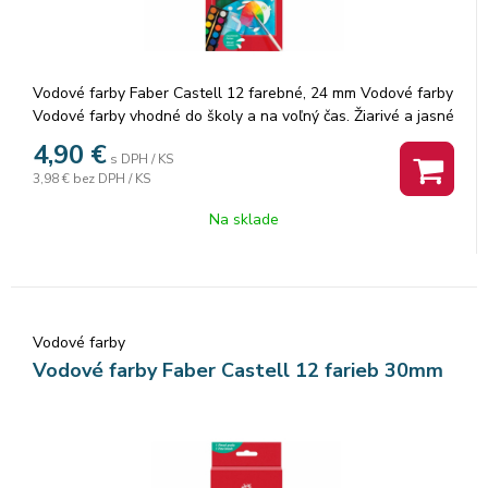
Vodové farby Faber Castell 12 farebné, 24 mm Vodové farby
Vodové farby vhodné do školy a na voľný čas. Žiarivé a jasné
farby s dobrou krycou schopnosťou. Neobmedzené možnosti
4,90
€
s DPH / KS
miešania farieb pri maľovaní na papier aj iné povrchy. Pre
3,98 €
bez DPH / KS
zábavné maľovanie. Súčasťou balenia je štetec. · Trvácny
kvalitný pigment · Dobré krycie schopnosti · 12 farieb s
Na sklade
priemerom 24 mm · Rozpustné vo vode · Pevný plastový obal
Vodové farby
Vodové farby Faber Castell 12 farieb 30mm