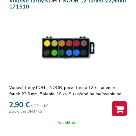
Vodové farby KOH-I-NOOR 12 farieb 22,5mm
171510
Vodové farby KOH-I-NOOR, počet farieb 12 ks, priemer
farieb 22,5 mm. Balenie: 10 ks. Sú určené na maľovanie na
papier a iné savé materiály, riediteľné vodou tableta .
2,90
€
s DPH / KS
priemer 22,3, výška 4,5mm Značka: KOH-I-NOOR.
2,36 €
bez DPH / KS
Na sklade