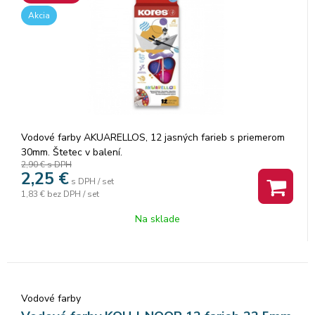
Akcia
Vodové farby AKUARELLOS, 12 jasných farieb s priemerom
30mm. Štetec v balení.
2,90 €
s DPH
2,25
€
s DPH / set
1,83 €
bez DPH / set
Na sklade
Vodové farby