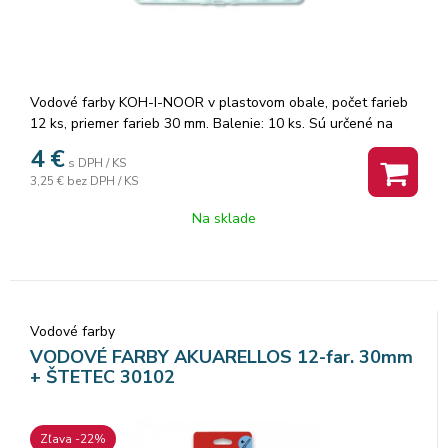
Vodové farby KOH-I-NOOR v plastovom obale, počet farieb
12 ks, priemer farieb 30 mm. Balenie: 10 ks. Sú určené na
maľovanie na papier a iné savé materiály, riediteľné vodou
4
€
s DPH / KS
Značka: KOH-I-NOOR.
3,25 €
bez DPH / KS
Na sklade
Vodové farby
VODOVÉ FARBY AKUARELLOS 12-far. 30mm
+ ŠTETEC 30102
Zľava -22%