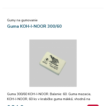
Gumy na gumovanie
Guma KOH-I-NOOR 300/60
Guma 300/60 KOH-I-NOOR. Balenie: 60. Guma mazacia,
KOH-I-NOOR, 60 ks v krabičke guma mäkká, vhodná na
gumovanie grafitových čiar v rozmedzí tvrdostí 3B - 3H