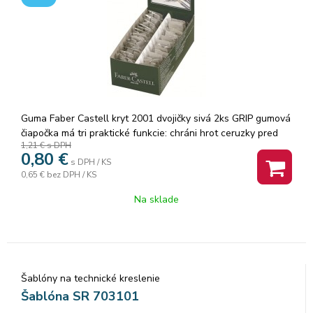
Guma Faber Castell kryt 2001 dvojičky sivá 2ks GRIP gumová
čiapočka má tri praktické funkcie: chráni hrot ceruzky pred
1,21 €
s DPH
zlomením, môže tiež slúžiť na predĺženie ceruzky a hlavnou
0,80
€
funkciou je čisté gumovanie bez šmúh. Guma je samozrejme
s DPH / KS
0,65 €
bez DPH / KS
bez PVC a dodáva sa rôznych farbách. · Mazacia guma ·
Ochrana hrotu · Bez obsahu PVC · Dodávané v balení po 2
Na sklade
ks · Farba sivá · 24 ks v balení
Šablóny na technické kreslenie
Šablóna SR 703101