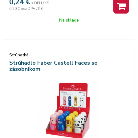
0,24
€
s DPH / KS
rozmer gumy: 31x21x8mm Značka: KOH-I-NOOR.
0,20 €
bez DPH / KS
Na sklade
Strúhatká
Strúhadlo Faber Castell Faces so
zásobníkom