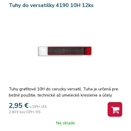
Tuhy do versatilky 4190 10H 12ks
Tuhy grafitové 10H do ceruzky versatil. Tuha je určená pre
bežné použitie, technické až umelecké kreslenie a účely
školské, písanie a kreslenie v mechanických ceruzách. Tuha
2,95
€
s DPH / KS
je okrúhla, hrotená, značená, priemer 2 mm, toler. ± 0,05 mm,
2,40 €
bez DPH / KS
d= 120 mm. Balenie: 12ks. Značka: KOH-I-NOOR.
Na sklade