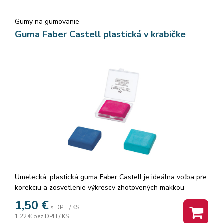
Gumy na gumovanie
Guma Faber Castell plastická v krabičke
Umelecká, plastická guma Faber Castell je ideálna voľba pre
korekciu a zosvetlenie výkresov zhotovených mäkkou
ceruzkou, uhlíkom alebo pastelom. Je mimoriadne tvárna a
1,50
€
s DPH / KS
nezanecháva žiadny odpad po gumovaní. Každá guma je
1,22 €
bez DPH / KS
dodávaná v samostatnej plastovej krabičke. · Pre čistenie fólií