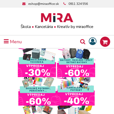
eshop@miraoffice.sk
0911 324 556
Škola
•
Kancelária
•
Kreatív by miraoffice
Menu