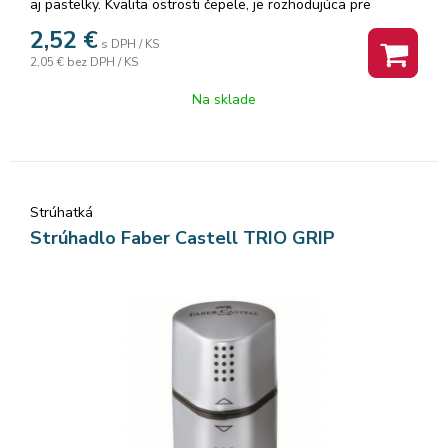
aj pastelky. Kvalita ostrosti čepele, je rozhodujúca pre
optimálne strúhanie drevených ceruziek. Vďaka robustným a
2,52
€
s DPH / KS
tvrdým čepeliam dokáže grafitové ceruzky ostrúhať na veľmi
2,05 €
bez DPH / KS
tenký hrot. Farebné ceruzky sú zastrúhané na kratší a
zaoblenejší hrot. · S bezpečnostnou skrutkou · Vhodné pre
Na sklade
grafitové ceruzky aj pastelky · Pre všetky tvary bežne
dostupných ceruziek · 12 ks v papierovej krabičke
Strúhatká
Strúhadlo Faber Castell TRIO GRIP