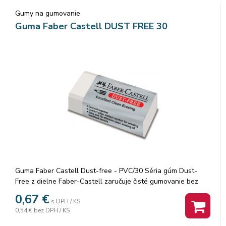
krabičke
Gumy na gumovanie
Guma Faber Castell DUST FREE 30
Guma Faber Castell Dust-free - PVC/30 Séria gúm Dust-
Free z dielne Faber-Castell zaručuje čisté gumovanie bez
škvŕn. O kvalite mazacích gúm rozhoduje vyvážená zmes
0,67
€
s DPH / KS
plastov z ktorých sa gumy vyrábajú. Sú ekologicky
0,54 €
bez DPH / KS
nezávadné, nakoľko neobsahujú PVC a škodlivé ftaláty. · Pre
čisté gumovanie · Vhodná pre grafitové ceruzky aj pastelky ·