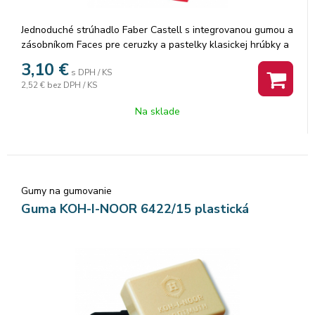
Jednoduché strúhadlo Faber Castell s integrovanou gumou a
zásobníkom Faces pre ceruzky a pastelky klasickej hrúbky a
rôznych tvarov. Kvalitný nôž zaručuje ideálne ostrúhané
3,10
€
s DPH / KS
ceruzky rôznych tvarov.
2,52 €
bez DPH / KS
Na sklade
Gumy na gumovanie
Guma KOH-I-NOOR 6422/15 plastická