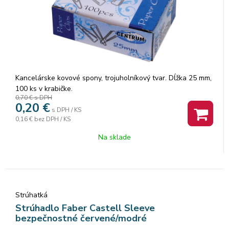
Kancelárske kovové spony, trojuholníkový tvar. Dĺžka 25 mm,
100 ks v krabičke.
0,70 €
s DPH
0,20
€
s DPH / KS
0,16 €
bez DPH / KS
Na sklade
Strúhatká
Strúhadlo Faber Castell Sleeve
bezpečnostné červené/modré