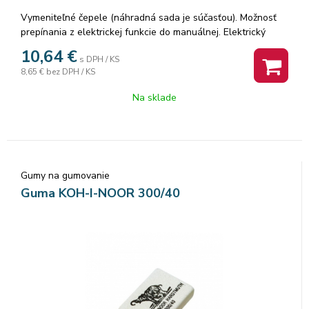
Vymeniteľné čepele (náhradná sada je súčasťou). Možnosť
prepínania z elektrickej funkcie do manuálnej. Elektrický
pohon na 2 ks baterií typu AA (nie sú súčasťou).
10,64
€
s DPH / KS
8,65 €
bez DPH / KS
Na sklade
Gumy na gumovanie
Guma KOH-I-NOOR 300/40