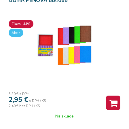
GUMA PENOVA 884085
Zľava -44%
Akcia
5,30 €
s DPH
2,95
€
s DPH / KS
2,40 €
bez DPH / KS
Na sklade