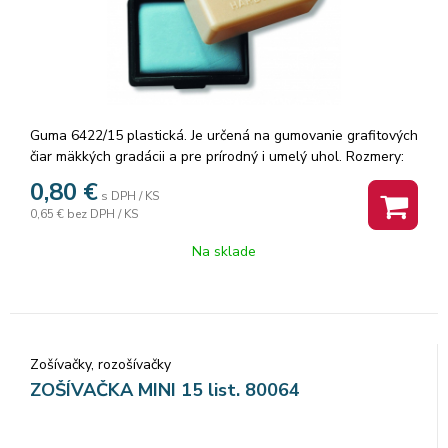
Guma 6422/15 plastická. Je určená na gumovanie grafitových
čiar mäkkých gradácii a pre prírodný i umelý uhol. Rozmery:
47x36x10 mm. Značka: KOH-I-NOOR. Balenie: 15ks.
0,80
€
s DPH / KS
0,65 €
bez DPH / KS
Na sklade
Zošívačky, rozošívačky
ZOŠÍVAČKA MINI 15 list. 80064