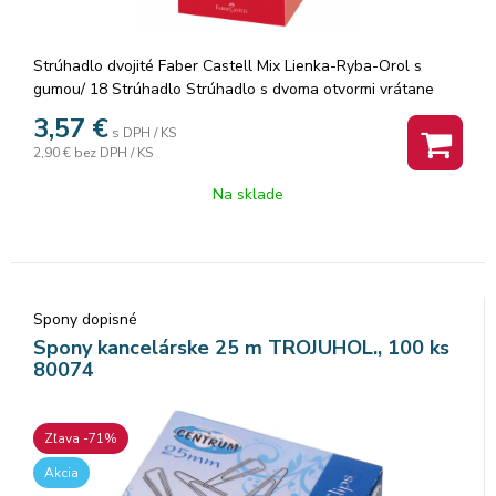
Strúhadlo dvojité Faber Castell Mix Lienka-Ryba-Orol s
gumou/ 18 Strúhadlo Strúhadlo s dvoma otvormi vrátane
gumy. Kvalita čepele, je rozhodujúca pre optimálne strúhanie
3,57
€
s DPH / KS
drevených ceruziek a pasteliek. Vďake pevnej tuhe v
2,90 €
bez DPH / KS
ceruzkách a pastelkách Faber-Castell budú ostrúhané vždy
na požadovaný tvar. · Kvalitné strúhadlo pre jednoduché a
Na sklade
čisté ostrenie · Vhodné pre grafitové a farebné ceruzky · Pre
všetky štandardné typy ceruzky a ceruzky jumbo · S
bezpečnostnou skrutkou · S integrovanou gumou · 18 ks v
balení
Spony dopisné
Spony kancelárske 25 m TROJUHOL., 100 ks
80074
Zľava -71%
Akcia