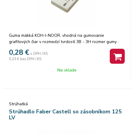
Guma mäkká KOH-I-NOOR, vhodná na gumovanie
grafitových čiar v rozmedzí tvrdostí 3B - 3H rozmer gumy :
35,5x28,5x10mm Značka: KOH-I-NOOR.
0,28
€
s DPH / KS
0,23 €
bez DPH / KS
Na sklade
Strúhatká
Strúhadlo Faber Castell so zásobníkom 125
LV