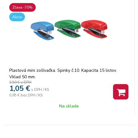
Zľava -70%
Akcia
Plastová mini zošívačka. Spinky č.10. Kapacita 15 listov.
Vklad 50 mm.
3,50 €
s DPH
1,05
€
s DPH / KS
0,85 €
bez DPH / KS
Na sklade