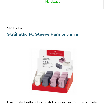
Na sklade
Jednožmolková guma: menej odpadu pri gumovaní, zvyšky sa
zrolujú dokopy · Farba: biela · 30 ks v balení
Strúhatká
Strúhatko FC Sleeve Harmony mini
Dvojité strúhadlo Faber Castell vhodné na grafitové ceruzky