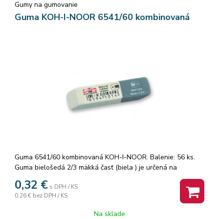
Gumy na gumovanie
Guma KOH-I-NOOR 6541/60 kombinovaná
Guma 6541/60 kombinovaná KOH-I-NOOR. Balenie: 56 ks.
Guma bielošedá 2/3 mäkká časť (biela ) je určená na
gumovanie grafitových čiar stredných tvrdostí. 1/3 Tvrdá
0,32
€
s DPH / KS
časť( šedá) je určená na gumovanie čiar a škvŕn atramentu,
0,26 €
bez DPH / KS
tušu, písma písacích strojov a snímacích túh rozmery:
57x19,5x8 mm Značka: KOH-I-NOOR.
Na sklade