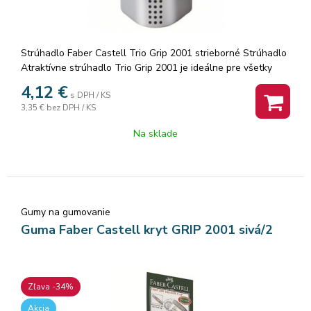
Strúhadlo Faber Castell Trio Grip 2001 strieborné Strúhadlo
Atraktívne strúhadlo Trio Grip 2001 je ideálne pre všetky
druhy ceruziek a pasteliek. Je praktické: tri rôzne otvory pre
4,12
€
s DPH / KS
klasické, trojhranné aj hrubé ceruzky a pastelky typu Jumbo
3,35 €
bez DPH / KS
zaručujú ideálny uhol strúhania pre kreslenie či písanie. Tuha
je tak optimálne chránená pred zlomením. · Nádobka na
Na sklade
odpad na oboch stranách · Ergonomický tvar v Grip dizajne ·
Trojité strúhadlo · 10 ks v krabičke · Farba strieborná/
červená/modrá
Gumy na gumovanie
Guma Faber Castell kryt GRIP 2001 sivá/2
Zľava -34%
Akcia