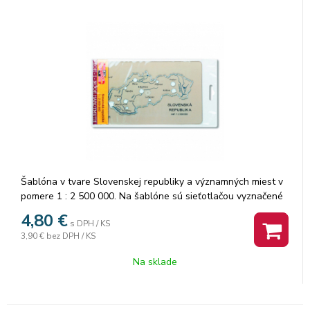
Šablóna v tvare Slovenskej republiky a významných miest v
pomere 1 : 2 500 000. Na šablóne sú sieťotlačou vyznačené
modrým významné rieky a čiernym názvy vyznačených miest.
4,80
€
s DPH / KS
Na potlačenej papierovej vložke je prehľad vybraných
3,90 €
bez DPH / KS
prírodných podmienok pre Slovenskú republiku. rozmer: 122
x 209 x 2 mm Značka: KOH-I-NOOR.
Na sklade