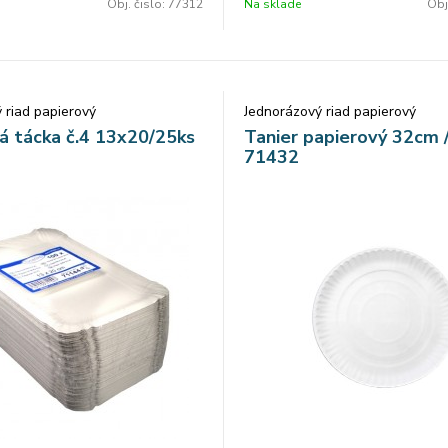
Obj. čislo:
77312
Na sklade
Obj
 riad papierový
Jednorázový riad papierový
á tácka č.4 13x20/25ks
Tanier papierový 32cm 
71432