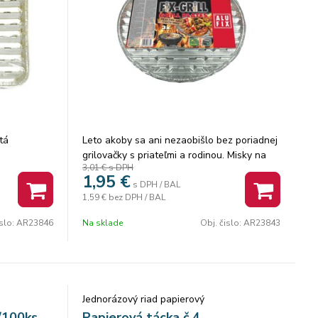
tá
Leto akoby sa ani nezaobišlo bez poriadnej
grilovačky s priateľmi a rodinou. Misky na
3,01 €
s DPH
grilovanie sú ideálny pomocník pri príprave
1,95
€
obľúbených pokrmov. Ochránia jedlo pred
s DPH / BAL
1,59 €
bez DPH / BAL
spálením a navyše udržia stekajúci olej z
klobások či rebierok vo vnútri misky.
islo:
AR23846
Na sklade
Obj. čislo:
AR23843
Jednorázový riad papierový
/100ks
Papierová tácka č.4