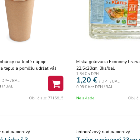
oháriky na teplé nápoje
Miska grilovacia Economy hrana
ia teplo a pomôžu udržať váš
22,5x28cm, 3ks/bal.
1,84 €
s DPH
 po celú dobu. Vhodné využitie
1,20
€
s DPH / BAL
y na horúce nápoje, fast foody,
s DPH / BAL
H / BAL
0,98 €
bez DPH / BAL
y, bufety, stánky a rôzne
ké zariadenia. Výrobok je
Obj. čislo:
7715915
Na sklade
Obj. č
yrobený z recyklovaného
eobsahuje farbivo, ľahko
ľné, takže je vhodnejšie na
otného prostredia. Objem: 510
 riad papierový
Jednorázový riad papierový
á tácka č.3
Tanier papierový 23cm 