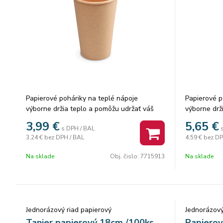
Papierové poháriky na teplé nápoje
Papierové p
výborne držia teplo a pomôžu udržať váš
výborne drž
nápoj teplý po celú dobu. Vhodné využitie
nápoj teplý
3,99
€
5,65
€
s DPH / BAL
pre automaty na horúce nápoje, fast foody,
pre automat
3,24 €
bez DPH / BAL
4,59 €
bez DP
jedálne, trhy, bufety, stánky a rôzne
jedálne, trh
gastronomické zariadenia. Výrobok je
gastronomic
Na sklade
Obj. čislo:
7715913
Na sklade
čiastočne vyrobený z recyklovaného
čiastočne v
papiera a neobsahuje farbivo, ľahko
papiera a n
degradovateľné, takže je vhodnejšie na
degradovate
ochranu životného prostredia. Objem: 330
ochranu živ
ml
ml
Jednorázový riad papierový
Jednorázový
Tanier papierový 18cm /100ks
Papierov