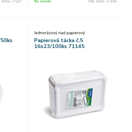
. čislo:
77217
Na sklade
Obj. čislo:
77316
Jednorázový riad papierový
/50ks
Papierová tácka č.5
16x23/100ks 71145