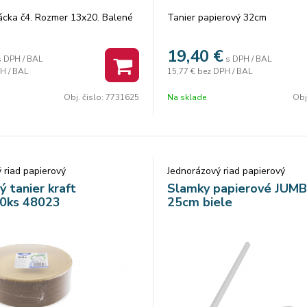
ácka č4. Rozmer 13x20. Balené
Tanier papierový 32cm
19,40
€
s DPH / BAL
s DPH / BAL
H / BAL
15,77 €
bez DPH / BAL
Obj. čislo:
7731625
Na sklade
Obj
 riad papierový
Jednorázový riad papierový
ý tanier kraft
Slamky papierové JUM
0ks 48023
25cm biele