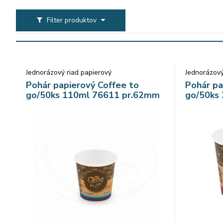
Filter produktov
Jednorázový riad papierový
Jednorázový
Pohár papierový Coffee to
Pohár pa
go/50ks 110ml 76611 pr.62mm
go/50ks