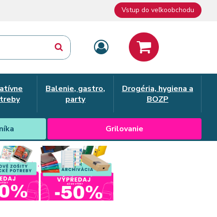
Vstup do veľkoobchodu
atívne
Balenie, gastro,
Drogéria, hygiena a
treby
party
BOZP
níka
Grilovanie