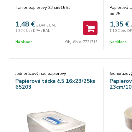
Tanier papierový 23 cm/15 ks
Papierová t
po 25
1,48
€
1,35
€
s DPH / BAL
1,20 €
bez DPH / BAL
1,10 €
bez DP
Na sklade
Obj. čislo:
7721715
Na sklade
Jednorázový riad papierový
Jednorázový
Papierová tácka č.5 16x23/25ks
Papierov
65203
23cm/10