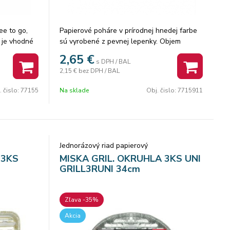
ee to go,
Papierové poháre v prírodnej hnedej farbe
e je vhodné
sú vyrobené z pevnej lepenky. Objem
pohára je 200 ml a jeho výška je 9 cm. Na
2,65
€
s DPH / BAL
uzatvorenie pohára je vhodné viečko o
2,15 €
bez DPH / BAL
priemere 80mm. Vnútro pohára je
potiahnuté vrstvou bioplastu PLA proti
. čislo:
77155
Na sklade
Obj. čislo:
7715911
presakovaniu. Poháre sú biologicky
odbúrateľné a vhodné pre nápoje s
teplotou medzi -25 ° C a 100 ° C.
Jednorázový riad papierový
 3KS
MISKA GRIL. OKRUHLA 3KS UNI
GRILL3RUNI 34cm
Zľava -35%
Akcia