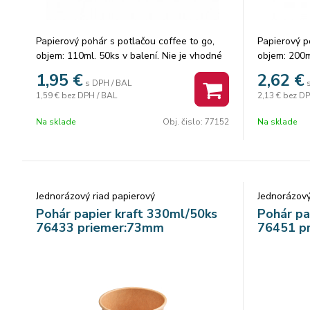
Papierový pohár s potlačou coffee to go,
Papierový p
objem: 110ml. 50ks v balení. Nie je vhodné
objem: 200m
na alkoholické nápoje.
na alkoholi
1,95
€
2,62
€
s DPH / BAL
1,59 €
bez DPH / BAL
2,13 €
bez DP
Na sklade
Obj. čislo:
77152
Na sklade
Jednorázový riad papierový
Jednorázový
Pohár papier kraft 330ml/50ks
Pohár pa
76433 priemer:73mm
76451 p