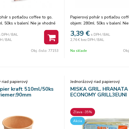
ohár s potlačou coffee to go,
Papierový pohár s potlačou coff
l. 50ks v balení. Nie je vhodné
objem: 280ml. 50ks v balení. Ni
cké nápoje.
na alkoholické nápoje.
3,39
€
s DPH / BAL
s DPH / BAL
H / BAL
2,76 €
bez DPH / BAL
Obj. čislo:
77153
Na sklade
Obj
 riad papierový
Jednorázový riad papierový
pier kraft 510ml/50ks
MISKA GRIL. HRANATA
riemer:90mm
ECONOMY GRILL3EUNI
Zľava -35%
Akcia