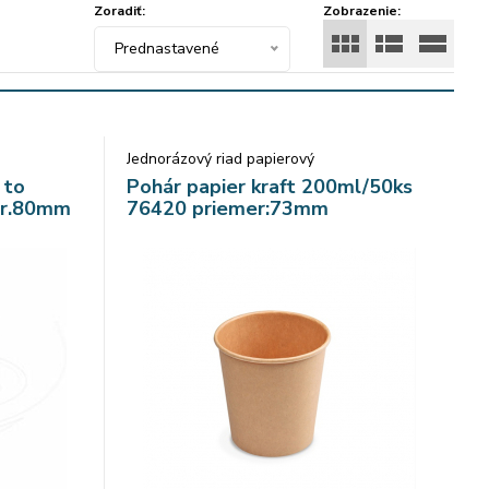
Zoradiť:
Zobrazenie:
Prednastavené
Jednorázový riad papierový
 to
Pohár papier kraft 200ml/50ks
pr.80mm
76420 priemer:73mm