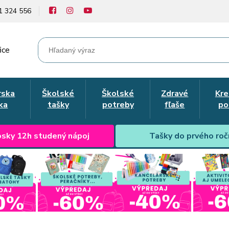
1 324 556
ice
rska
Školské
Školské
Zdravé
Kre
ka
tašky
potreby
fľaše
po
sky 12h studený nápoj
Tašky do prvého roč