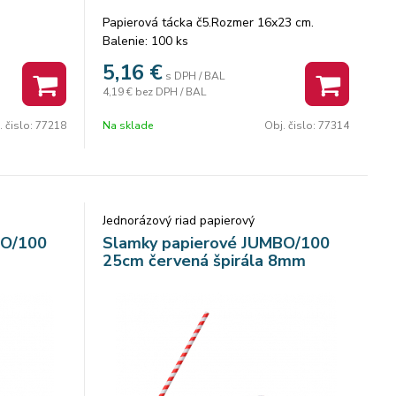
Papierová tácka č5.Rozmer 16x23 cm.
Balenie: 100 ks
5,16
€
s DPH / BAL
4,19 €
bez DPH / BAL
. čislo:
77218
Na sklade
Obj. čislo:
77314
Jednorázový riad papierový
BO/100
Slamky papierové JUMBO/100
25cm červená špirála 8mm