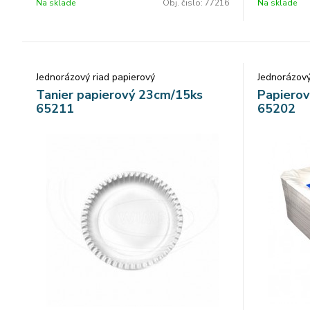
Na sklade
Obj. čislo:
77216
Na sklade
Jednorázový riad papierový
Jednorázový
Tanier papierový 23cm/15ks
Papierov
65211
65202