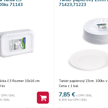
00ks 71143
71423,71223
ácka č.3 Rozmer 10x16 cm.
Tanier papierový 23cm. 100ks v 
0 ks
Cena z 1 bal.
7,85
€
s DPH / BAL
s DPH / BAL
H / BAL
6,38 €
bez DPH / BAL