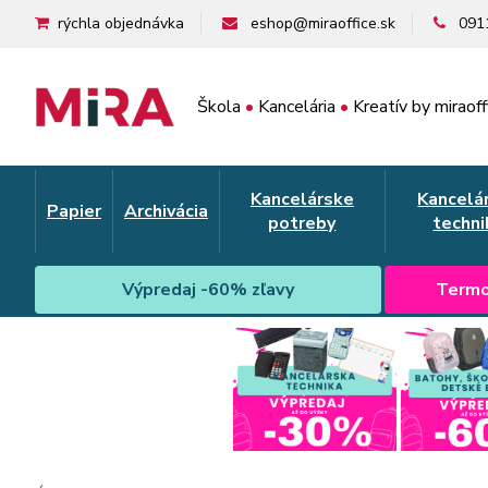
rýchla objednávka
eshop@miraoffice.sk
091
Škola
•
Kancelária
•
Kreatív by miraoff
Kancelárske
Kancelá
Papier
Archivácia
potreby
techni
Výpredaj -60% zľavy
Termo