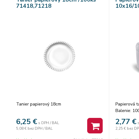
71418,71218
10x16/1
Tanier papierový 18cm
Papierová t
Balenie: 10
6,25
€
2,77
€
s DPH / BAL
5,08 €
bez DPH / BAL
2,25 €
bez DP