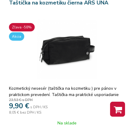
Taštička na kozmetiku čierna ARS UNA
Zľava -58%
Akcia
Kozmetický nesesér (taštička na kozmetiku ) pre pánov v
praktickom prevedení. Taštička ma praktické usporiadanie
23,53 €
s DPH
priečinkov a ideálnu veľkosť. Na boku má rúčku na nosenie v
9,90
€
ruke. 2 priehrady na zips. V jednej časti vo vnútri vrecko na
s DPH / KS
8,05 €
bez DPH / KS
zips na lepšie usporiadanie. Rozmer: 25x13x13cm.
Na sklade