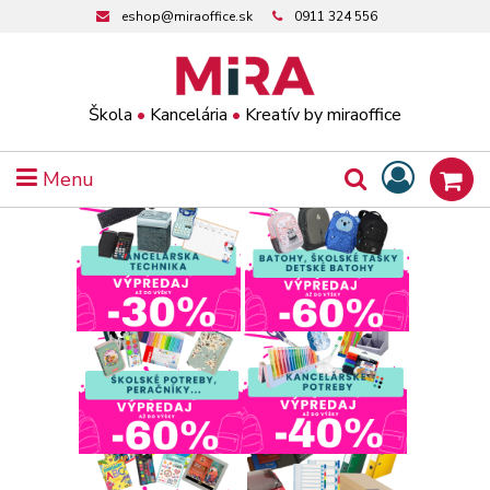
eshop@miraoffice.sk
0911 324 556
Škola
•
Kancelária
•
Kreatív by miraoffice
Menu