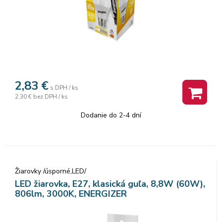
2,83
€
s DPH / ks
2,30 €
bez DPH / ks
Dodanie do 2-4 dní
Žiarovky /úsporné,LED/
LED žiarovka, E27, klasická guľa, 8,8W (60W),
806lm, 3000K, ENERGIZER