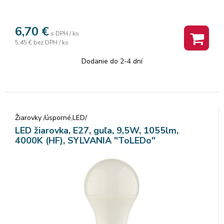
6,70
€
s DPH / ks
5,45 €
bez DPH / ks
Dodanie do 2-4 dní
Žiarovky /úsporné,LED/
LED žiarovka, E27, guľa, 9,5W, 1055lm,
4000K (HF), SYLVANIA "ToLEDo"