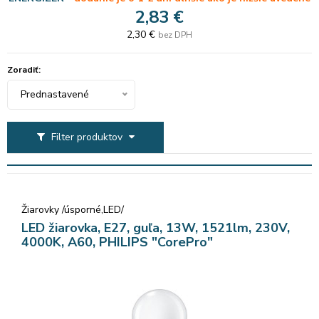
2,83 €
2,30 €
bez DPH
Zoradiť:
Prednastavené
Filter produktov
Žiarovky /úsporné,LED/
LED žiarovka, E27, guľa, 13W, 1521lm, 230V,
4000K, A60, PHILIPS "CorePro"