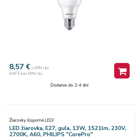
8,57
€
s DPH / ks
6,97 €
bez DPH / ks
Dodanie do 2-4 dní
Žiarovky /úsporné,LED/
LED žiarovka, E27, guľa, 13W, 1521lm, 230V,
2700K, A60, PHILIPS "CorePro"