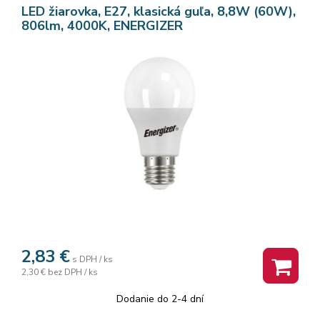
LED žiarovka, E27, klasická guľa, 8,8W (60W),
806lm, 4000K, ENERGIZER
2,83
€
s DPH / ks
2,30 €
bez DPH / ks
Dodanie do 2-4 dní