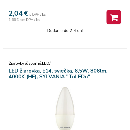
2,04
€
s DPH / ks
1,66 €
bez DPH / ks
Dodanie do 2-4 dní
Žiarovky /úsporné,LED/
LED žiarovka, E14, sviečka, 6,5W, 806lm,
4000K (HF), SYLVANIA "ToLEDo"