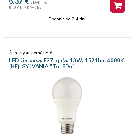
6,37
€
s DPH / ks
5,18 €
bez DPH / ks
Dodanie do 2-4 dní
Žiarovky /úsporné,LED/
LED žiarovka, E27, guľa, 13W, 1521lm, 4000K
(HF), SYLVANIA "ToLEDo"