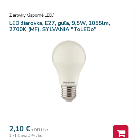
Žiarovky /úsporné,LED/
LED žiarovka, E27, guľa, 9,5W, 1055lm,
2700K (MF), SYLVANIA "ToLEDo"
2,10
€
s DPH / ks
1,71 €
bez DPH / ks