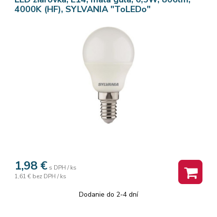
4000K (HF), SYLVANIA "ToLEDo"
1,98
€
s DPH / ks
1,61 €
bez DPH / ks
Dodanie do 2-4 dní