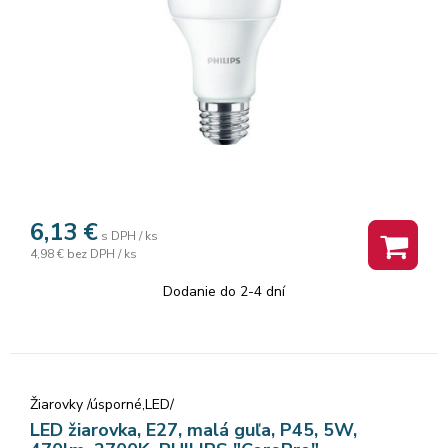
6,13
€
s DPH / ks
4,98 €
bez DPH / ks
Dodanie do 2-4 dní
Žiarovky /úsporné,LED/
LED žiarovka, E27, malá guľa, P45, 5W,