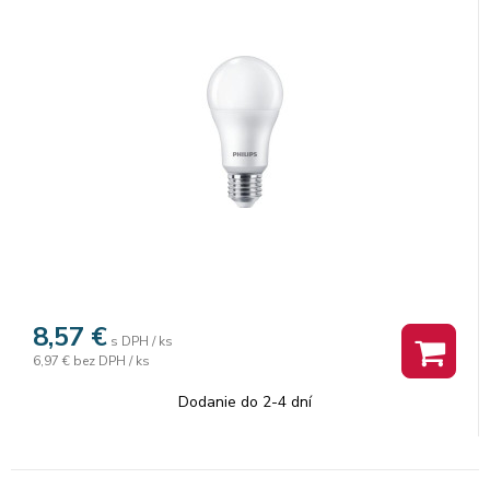
8,57
€
s DPH / ks
6,97 €
bez DPH / ks
Dodanie do 2-4 dní