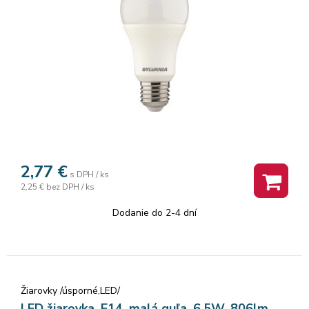
2,77
€
s DPH / ks
2,25 €
bez DPH / ks
Dodanie do 2-4 dní
Žiarovky /úsporné,LED/
LED žiarovka, E14, malá guľa, 6,5W, 806lm,