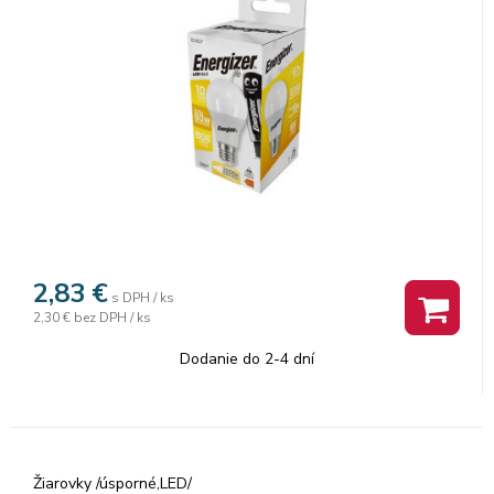
2,83
€
s DPH / ks
2,30 €
bez DPH / ks
Dodanie do 2-4 dní
Žiarovky /úsporné,LED/