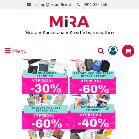
eshop@miraoffice.sk
0911 324 556
Škola
•
Kancelária
•
Kreatív by miraoffice
Menu