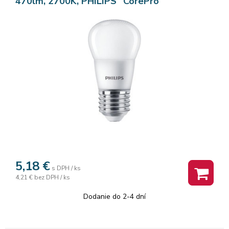
470lm, 2700K, PHILIPS "CorePro"
5,18
€
s DPH / ks
4,21 €
bez DPH / ks
Dodanie do 2-4 dní