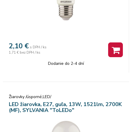
2,10
€
s DPH / ks
1,71 €
bez DPH / ks
Dodanie do 2-4 dní
Žiarovky /úsporné,LED/
LED žiarovka, E27, guľa, 13W, 1521lm, 2700K
(MF), SYLVANIA "ToLEDo"