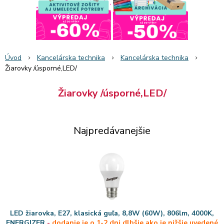
Úvod
Kancelárska technika
Kancelárska technika
Žiarovky /úsporné,LED/
Žiarovky /úsporné,LED/
Najpredávanejšie
LED žiarovka, E27, klasická guľa, 8,8W (60W), 806lm, 4000K,
ENERGIZER
-
dodanie je o 1-2 dni dlhšie ako je nižšie uvedené