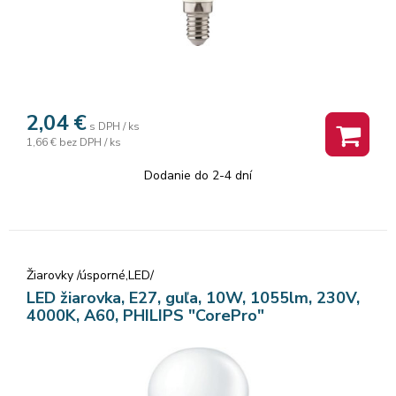
2,04
€
s DPH / ks
1,66 €
bez DPH / ks
Dodanie do 2-4 dní
Žiarovky /úsporné,LED/
LED žiarovka, E27, guľa, 10W, 1055lm, 230V,
4000K, A60, PHILIPS "CorePro"