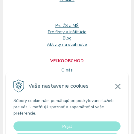
Pre ŽS a MŠ
Pre firmy a inštitúcie
Blog
Aktivity na stiahnutie
VEĽKOOBCHOD
O nás
Registrácia
Vaše nastavenie cookies
KONTAKT
Súbory cookie nám pomáhajú pri poskytovaní služieb
Zákaznícke oddelenie
pre vás. Umožňujú spoznať a zapamätať si vaše
Predajne
preferencie.
Odberné miesta
Prijať