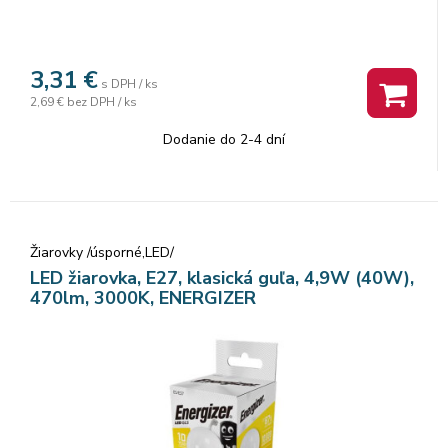
3,31
€
s DPH / ks
2,69 €
bez DPH / ks
Dodanie do 2-4 dní
Žiarovky /úsporné,LED/
LED žiarovka, E27, klasická guľa, 4,9W (40W),
470lm, 3000K, ENERGIZER