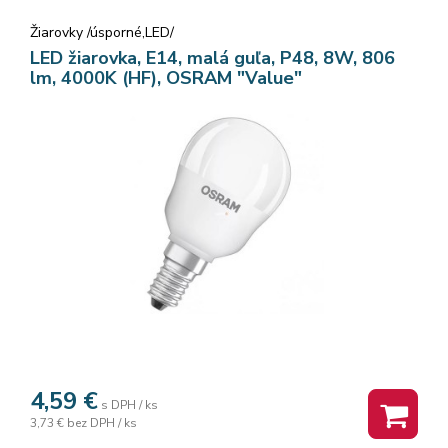
Žiarovky /úsporné,LED/
LED žiarovka, E14, malá guľa, P48, 8W, 806
lm, 4000K (HF), OSRAM "Value"
4,59
€
s DPH / ks
3,73 €
bez DPH / ks