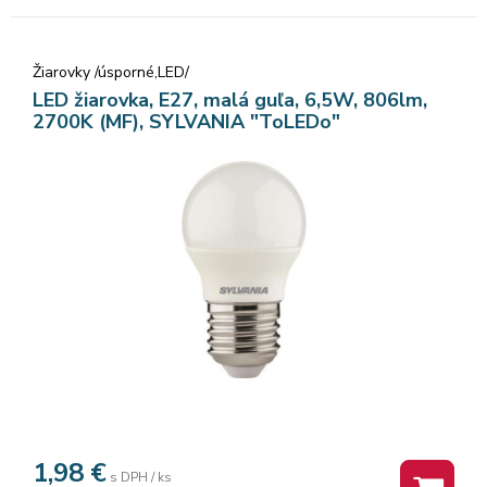
Žiarovky /úsporné,LED/
LED žiarovka, E27, malá guľa, 6,5W, 806lm,
2700K (MF), SYLVANIA "ToLEDo"
1,98
€
s DPH / ks