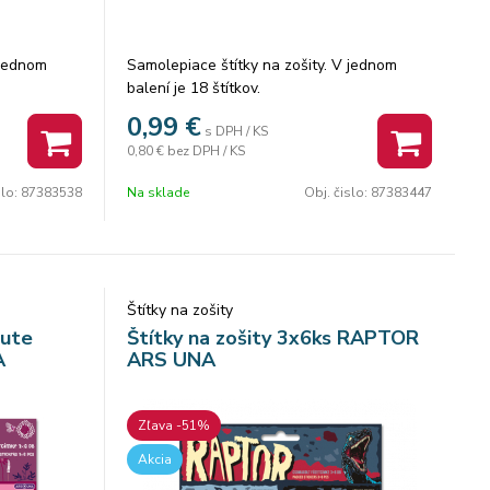
 jednom
Samolepiace štítky na zošity. V jednom
balení je 18 štítkov.
0,99
€
s DPH / KS
0,80 €
bez DPH / KS
slo:
87383538
Na sklade
Obj. čislo:
87383447
Štítky na zošity
Cute
Štítky na zošity 3x6ks RAPTOR
A
ARS UNA
Zľava -51%
Akcia