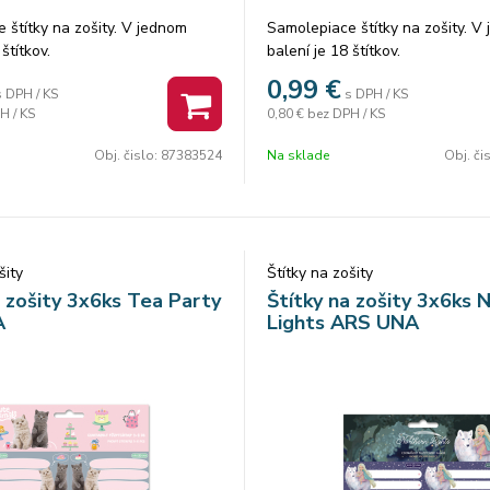
 štítky na zošity. V jednom
Samolepiace štítky na zošity. V
štítkov.
balení je 18 štítkov.
0,99
€
s DPH / KS
s DPH / KS
H / KS
0,80 €
bez DPH / KS
Obj. čislo:
87383524
Na sklade
Obj. či
šity
Štítky na zošity
a zošity 3x6ks Tea Party
Štítky na zošity 3x6ks 
A
Lights ARS UNA