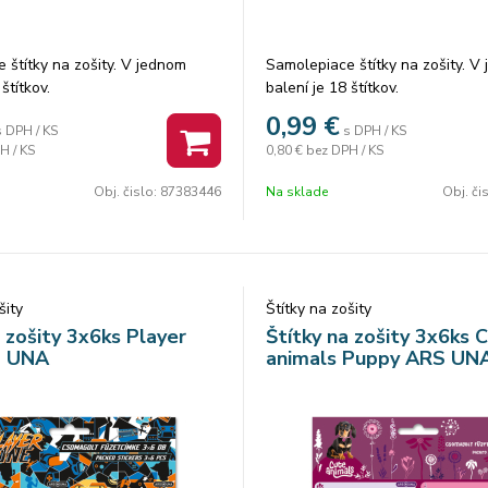
 štítky na zošity. V jednom
Samolepiace štítky na zošity. V
štítkov.
balení je 18 štítkov.
0,99
€
s DPH / KS
s DPH / KS
H / KS
0,80 €
bez DPH / KS
Obj. čislo:
87383446
Na sklade
Obj. či
šity
Štítky na zošity
a zošity 3x6ks Player
Štítky na zošity 3x6ks 
S UNA
animals Puppy ARS UN