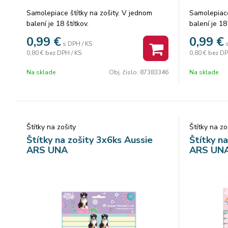
Samolepiace štítky na zošity. V jednom
Samolepiace
balení je 18 štítkov.
balení je 18 
0,99
€
0,99
€
s DPH / KS
0,80 €
bez DPH / KS
0,80 €
bez DP
Na sklade
Obj. čislo:
87383346
Na sklade
Štítky na zošity
Štítky na zo
Štítky na zošity 3x6ks Aussie
Štítky n
ARS UNA
ARS UN