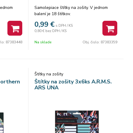
 jednom
Samolepiace štítky na zošity. V jednom
balení je 18 štítkov.
0,99
€
s DPH / KS
0,80 €
bez DPH / KS
slo:
87383448
Na sklade
Obj. čislo:
87383359
Štítky na zošity
Northern
Štítky na zošity 3x6ks A.R.M.S.
ARS UNA