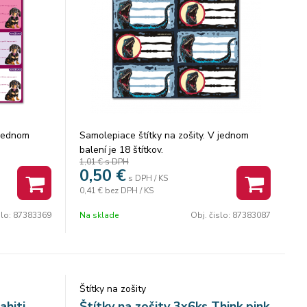
 jednom
Samolepiace štítky na zošity. V jednom
balení je 18 štítkov.
1,01 €
s DPH
0,50
€
s DPH / KS
0,41 €
bez DPH / KS
slo:
87383369
Na sklade
Obj. čislo:
87383087
Štítky na zošity
ahiti
Štítky na zošity 3x6ks Think pink