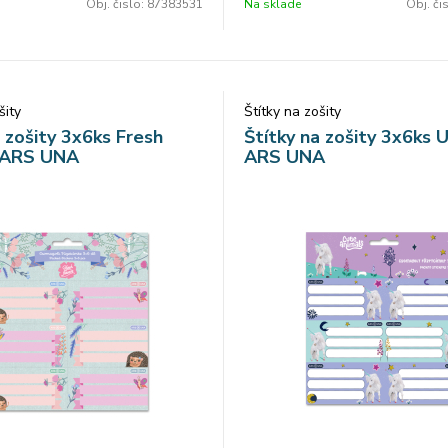
Obj. čislo:
87383531
Na sklade
Obj. či
šity
Štítky na zošity
a zošity 3x6ks Fresh
Štítky na zošity 3x6ks 
 ARS UNA
ARS UNA