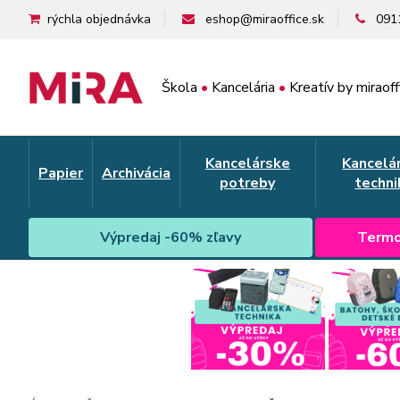
rýchla objednávka
eshop@miraoffice.sk
091
Škola
•
Kancelária
•
Kreatív by miraoff
Kancelárske
Kancelá
Papier
Archivácia
potreby
techni
Výpredaj -60% zľavy
Termo