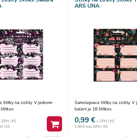
A
ARS UNA
 štítky na zošity. V jednom
Samolepiace štítky na zošity. V
štítkov.
balení je 18 štítkov.
0,99
€
s DPH / KS
s DPH / KS
H / KS
0,80 €
bez DPH / KS