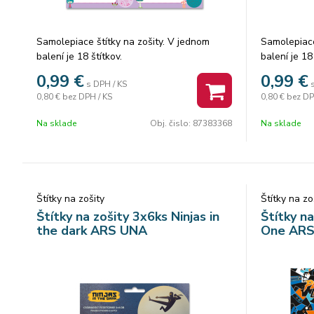
Samolepiace štítky na zošity. V jednom
Samolepiace
balení je 18 štítkov.
balení je 18 
0,99
€
0,99
€
s DPH / KS
0,80 €
bez DPH / KS
0,80 €
bez DP
Na sklade
Obj. čislo:
87383368
Na sklade
Štítky na zošity
Štítky na zo
Štítky na zošity 3x6ks Ninjas in
Štítky n
the dark ARS UNA
One AR