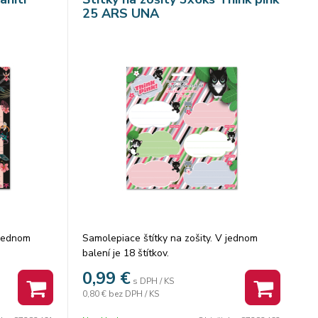
25 ARS UNA
 jednom
Samolepiace štítky na zošity. V jednom
balení je 18 štítkov.
0,99
€
s DPH / KS
0,80 €
bez DPH / KS