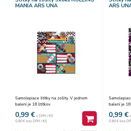
MANIA ARS UNA
ARS UN
Samolepiace štítky na zošity. V jednom
Samolepiace
balení je 18 štítkov.
balení je 18 
0,99
€
0,99
€
s DPH / KS
0,80 €
bez DPH / KS
0,80 €
bez DP