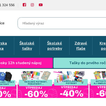
1 324 556
ice
rska
Školské
Školské
Zdravé
Kre
ka
tašky
potreby
fľaše
po
sky 12h studený nápoj
Tašky do prvého roč