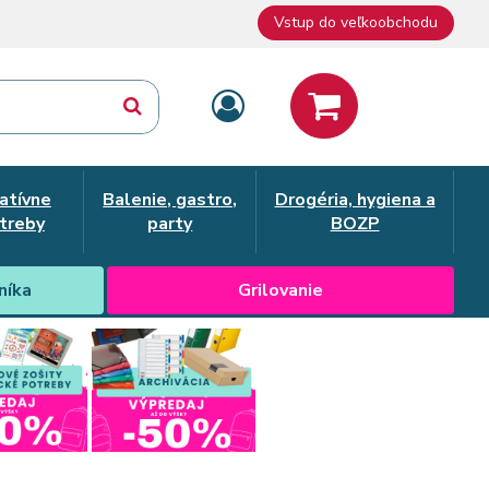
Vstup do veľkoobchodu
atívne
Balenie, gastro,
Drogéria, hygiena a
treby
party
BOZP
níka
Grilovanie