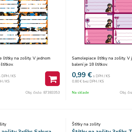
 štítky na zošity. V jednom
Samolepiace štítky na zošity. V
štítkov.
balení je 18 štítkov.
0,99
€
s DPH / KS
s DPH / KS
H / KS
0,80 €
bez DPH / KS
Obj. čislo:
87383353
Na sklade
Obj. či
šity
Štítky na zošity
a zošity 3x6ks Sakura
Štítky na zošity 3x6ks T