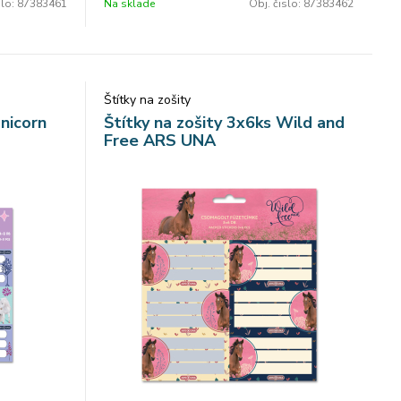
slo:
87383461
Na sklade
Obj. čislo:
87383462
Štítky na zošity
Unicorn
Štítky na zošity 3x6ks Wild and
Free ARS UNA