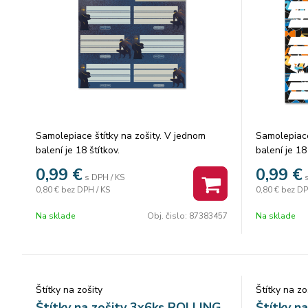
Samolepiace štítky na zošity. V jednom
Samolepiace
balení je 18 štítkov.
balení je 18 
0,99
€
0,99
€
s DPH / KS
0,80 €
bez DPH / KS
0,80 €
bez DP
Na sklade
Obj. čislo:
87383457
Na sklade
Štítky na zošity
Štítky na zo
Štítky na zošity 3x6ks ROLLING
Štítky n