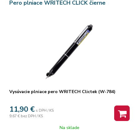
Pero plniace WRITECH CLICK čierne
Vysúvacie plniace pero WRITECH
Clictek
(W-784)
11,90
€
s DPH / KS
Zabudnite na hľadanie stratených vrchnákov a vytečený
9,67 €
bez DPH / KS
atrament.
WRITECH
Clictek
prináša revolúciu do sveta
klasického písania. Toto plniace pero kombinuje prestížny
Na sklade
pocit z písania hrotom s modernou technológiou vysúvacieho